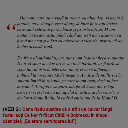
„Oamenii care au o viață în trecut, cu abandon, violență în
familie, cu o situație grea ajung să intre în relații toxice,
care sunt cele mai periculoase și fix asta atragi. M-am
luptat cu treaba asta, până când am ieșit din căsătoria cu
fostul meu soț și a fost cu adevărat o victorie, pentru că am
închis această rană.
De frica abandonului, am stat și am îndurat fiecare situație.
Nu o să spun de câte ori m-au lovit bărbații, ar fi urât să
spun lucrul ăsta la televizor, nu aș vrea să influențez
publicul la un mod atât de negativ. Am fost de multe ori în
situații-limită în relațiile pe care le-am avut, deși au fost
maxim 3. Terapia e singura soluție să ieșim din relații
toxice și regret că nu am apelat la asta mai devreme”, a
declarat Oana Radu, în cadrul emisiunii de la Kanal D.
(VEZI ȘI:
Oana Radu susține că a trăit un calvar lângă
fostul soț! Ce i-ar fi făcut Cătălin Dobrescu în timpul
căsniciei: „Eu eram servitoarea lui”
)