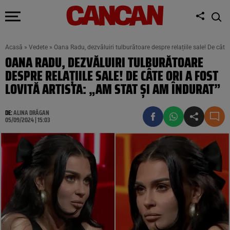
Acasă
»
Vedete
»
Oana Radu, dezvăluiri tulburătoare despre relațiile sale! De câte o
OANA RADU, DEZVĂLUIRI TULBURĂTOARE
DESPRE RELAȚIILE SALE! DE CÂTE ORI A FOST
LOVITĂ ARTISTA: „AM STAT ȘI AM ÎNDURAT”
DE:
ALINA DRĂGAN
05/09/2024 | 15:03