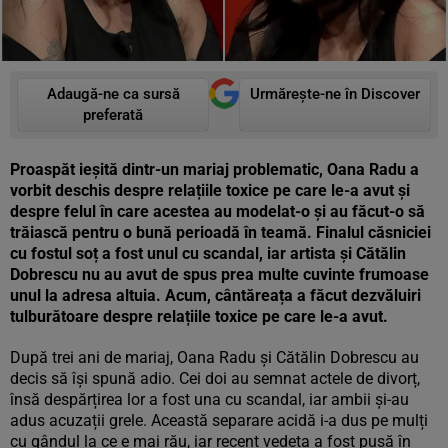
Adaugă-ne ca sursă
Urmărește-ne în Discover
preferată
Proaspăt ieșită dintr-un mariaj problematic, Oana Radu a
vorbit deschis despre relațiile toxice pe care le-a avut și
despre felul în care acestea au modelat-o și au făcut-o să
trăiască pentru o bună perioadă în teamă. Finalul căsniciei
cu fostul soț a fost unul cu scandal, iar artista și Cătălin
Dobrescu nu au avut de spus prea multe cuvinte frumoase
unul la adresa altuia. Acum, cântăreața a făcut dezvăluiri
tulburătoare despre relațiile toxice pe care le-a avut.
După trei ani de mariaj, Oana Radu și Cătălin Dobrescu au
decis să își spună adio. Cei doi au semnat actele de divorț,
însă despărțirea lor a fost una cu scandal, iar ambii și-au
adus acuzații grele. Această separare acidă i-a dus pe mulți
cu gândul la ce e mai rău, iar recent vedeta a fost pusă în