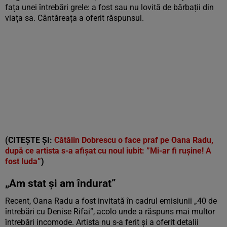
fața unei întrebări grele: a fost sau nu lovită de bărbații din
viața sa. Cântăreața a oferit răspunsul.
(CITEȘTE ȘI:
Cătălin Dobrescu o face praf pe Oana Radu,
după ce artista s-a afișat cu noul iubit: ”Mi-ar fi rușine! A
fost Iuda”
)
„Am stat și am îndurat”
Recent, Oana Radu a fost invitată în cadrul emisiunii „40 de
întrebări cu Denise Rifai”, acolo unde a răspuns mai multor
întrebări incomode. Artista nu s-a ferit și a oferit detalii