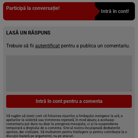
Participă la conversație!
Intră în cont!
LASĂ UN RĂSPUNS
Trebuie să fii
autentificat
pentru a publica un comentariu.
Intră în cont pentru a comenta
Vă rugăm să țineți cont că folosirea injuriilor, a limbajului instigator la ură, a
apelurilor la violență sau trimiterea repetată, în mod abuziv, a aceluiași
comentariu pot duce nu doar la ștergerea mesajului, ci și la suspendarea
temporară a dreptului de a comenta. Site-ul nostru încurajează dezbaterile
aprinse, dar civilizate. Vă mulțumim pentru înțelegere și pentru contribuția la o
discuție bazată pe argumente, nu pe atacuri.