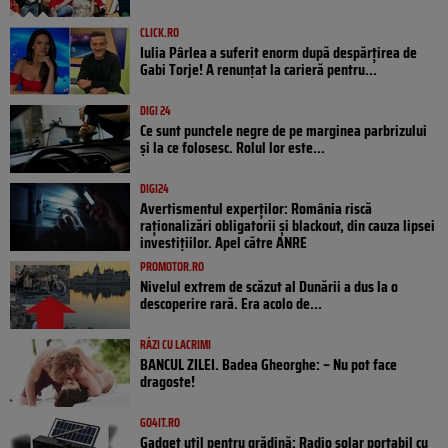
CLICK.RO
Iulia Pârlea a suferit enorm după despărțirea de
Gabi Torje! A renunțat la carieră pentru...
DIGI 24
Ce sunt punctele negre de pe marginea parbrizului
și la ce folosesc. Rolul lor este...
DIGI24
Avertismentul experților: România riscă
raționalizări obligatorii și blackout, din cauza lipsei
investițiilor. Apel către ANRE
PROMOTOR.RO
Nivelul extrem de scăzut al Dunării a dus la o
descoperire rară. Era acolo de...
RÂZI CU LACRIMI
BANCUL ZILEI. Badea Gheorghe: – Nu pot face
dragoste!
GO4IT.RO
Gadget util pentru grădină: Radio solar portabil cu