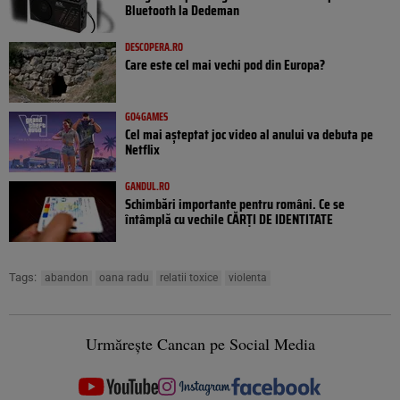
Bluetooth la Dedeman
DESCOPERA.RO
Care este cel mai vechi pod din Europa?
GO4GAMES
Cel mai așteptat joc video al anului va debuta pe
Netflix
GANDUL.RO
Schimbări importante pentru români. Ce se
întâmplă cu vechile CĂRȚI DE IDENTITATE
Tags:
abandon
oana radu
relatii toxice
violenta
Urmărește Cancan pe Social Media