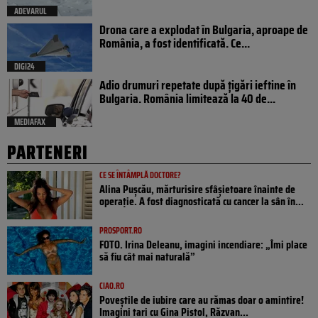
ADEVARUL
Drona care a explodat în Bulgaria, aproape de
România, a fost identificată. Ce...
DIGI24
Adio drumuri repetate după țigări ieftine în
Bulgaria. România limitează la 40 de...
MEDIAFAX
PARTENERI
CE SE ÎNTÂMPLĂ DOCTORE?
Alina Pușcău, mărturisire sfâșietoare înainte de
operație. A fost diagnosticată cu cancer la sân în...
PROSPORT.RO
FOTO. Irina Deleanu, imagini incendiare: „Îmi place
să fiu cât mai naturală”
CIAO.RO
Poveştile de iubire care au rămas doar o amintire!
Imagini tari cu Gina Pistol, Răzvan...