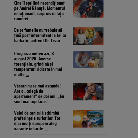
Cine îl sprijină necondiționat
pe Andrei Bănuță. Momentul
emoționant, surprins în fața
camerei:
...
De ce femeile nu trebuie să
țină post intermitent la fel ca
bărbații, potrivit Dr. Cezar
Prognoza meteo azi, 8
august 2026. Averse
torențiale, grindină și
temperaturi ridicate în mai
multe
...
Vescan nu se mai ascunde!
Are o „colegă de
apartament” de doi ani: „Eu
sunt mai copilăros”
Valul de caniculă schimbă
preferințele turiștilor. Tot
mai mulți europeni aleg
vacanțe în țările
...