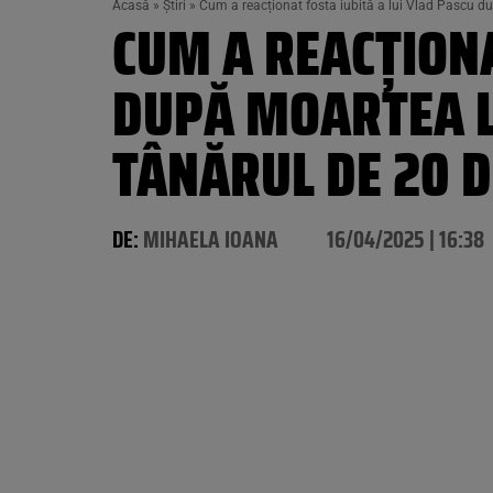
Acasă
»
Știri
»
Cum a reacționat fosta iubită a lui Vlad Pascu dup
CUM A REACȚIONA
DUPĂ MOARTEA LU
TÂNĂRUL DE 20 D
DE:
MIHAELA IOANA
16/04/2025 | 16:38