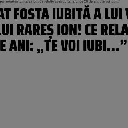
ă moartea lui Rareș Ion! Ce relație avea cu tânărul de 20 de ani: „Te voi iubi…”
T FOSTA IUBITĂ A LUI
I RAREȘ ION! CE RELA
E ANI: „TE VOI IUBI…”