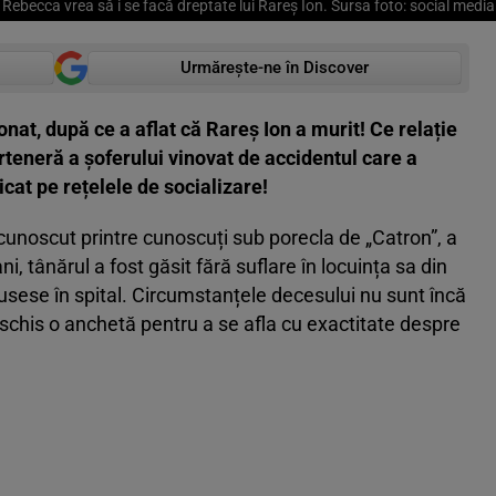
Rebecca vrea să i se facă dreptate lui Rareș Ion. Sursa foto: social media
Urmărește-ne în Discover
onat, după ce a aflat că Rareș Ion a murit! Ce relație
rteneră a șoferului vinovat de accidentul care a
cat pe rețelele de socializare!
cunoscut printre cunoscuți sub porecla de „Catron”, a
, tânărul a fost găsit fără suflare în locuința sa din
 fusese în spital. Circumstanțele decesului nu sunt încă
deschis o anchetă pentru a se afla cu exactitate despre