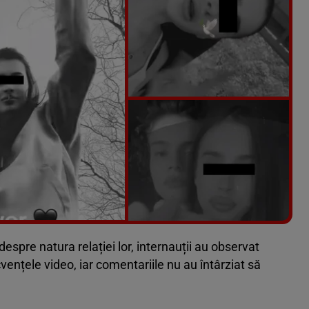
Vezi galeria foto
5 poze
despre natura relației lor, internauții au observat
vențele video, iar comentariile nu au întârziat să