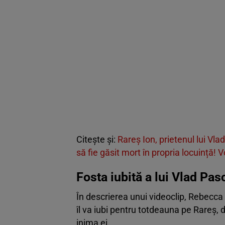
Citește și:
Rareș Ion, prietenul lui Vl
să fie găsit mort în propria locuință! 
Fosta iubită a lui Vlad Pa
În descrierea unui videoclip, Rebecca 
îl va iubi pentru totdeauna pe Rareș, 
inima ei.