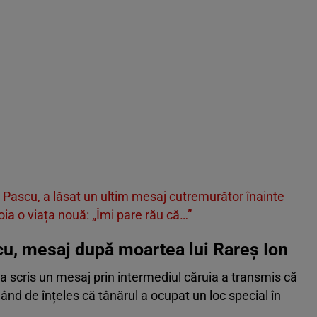
ad Pascu, a lăsat un ultim mesaj cutremurător înainte
Voia o viața nouă: „Îmi pare rău că…”
scu, mesaj după moartea lui Rareș Ion
a scris un mesaj prin intermediul căruia a transmis că
dând de înțeles că tânărul a ocupat un loc special în