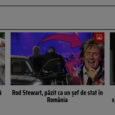
ă
Rod Stewart, păzit ca un șef de stat în
România
s