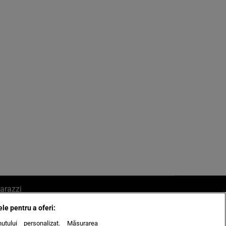
arazzi
ele pentru a oferi:
ite mail la pont@cancan.ro
inutului personalizat. Măsurarea