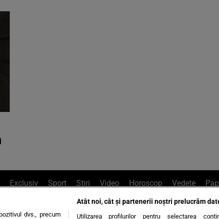
a
Exclusiv
Sport
Știri
Video
Horoscop
Vedete
Pap
Atât noi, cât și partenerii noștri prelucrăm dat
e Whatsapp
, sună la 0741226226 sau trim
ozitivul dvs., precum
Utilizarea profilurilor pentru selectarea conț