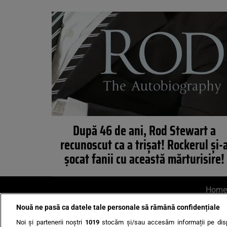
După 46 de ani, Rod Stewart a
recunoscut ca a trişat! Rockerul şi-
şocat fanii cu această mărturisire!
Home
Nouă ne pasă ca datele tale personale să rămână confidențiale
AI UN PONT?
Scrie-ne p
Noi și partenerii noștri
1019
stocăm și/sau accesăm informații pe disp