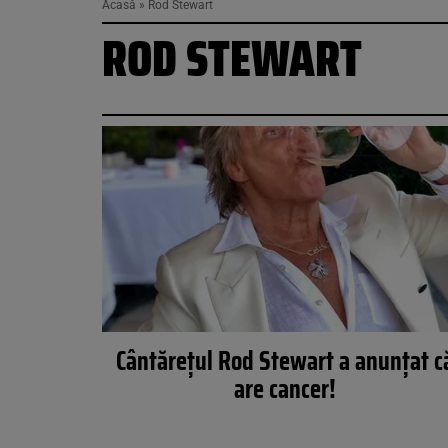
Acasă
»
Rod Stewart
ROD STEWART
Cântărețul Rod Stewart a anunțat c
are cancer!