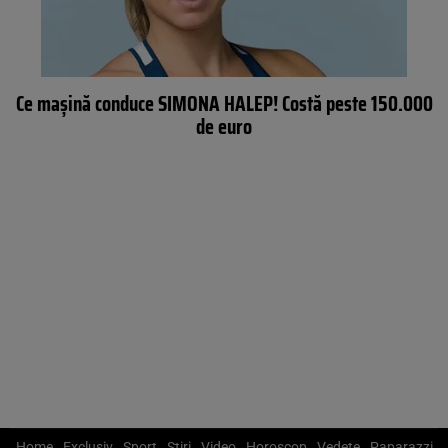
Ce maşină conduce SIMONA HALEP! Costă peste 150.000
de euro
Home
Exclusiv
Sport
Știri
Video
Horoscop
Vedete
Paparazzi