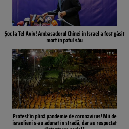
Șoc la Tel Aviv! Ambasadorul Chinei în Israel a fost găsit
mort în patul său
Protest în plină pandemie de coronavirus! Mii de
israelieni s-au adunat în stradă, dar au respectat