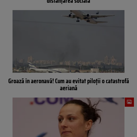
distanțarea socială
Groază în aeronavă! Cum au evitat piloții o catastrofă
aeriană