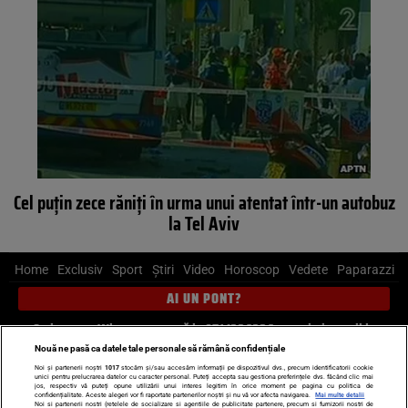
Cel puţin zece răniţi în urma unui atentat într-un autobuz
la Tel Aviv
Home
Exclusiv
Sport
Știri
Video
Horoscop
Vedete
Paparazzi
AI UN PONT?
Scrie-ne pe Whatsapp
, sună la 0741226226 sau trimite mail la
pont@cancan.ro
Nouă ne pasă ca datele tale personale să rămână confidențiale
Noi și partenerii noștri
1017
stocăm și/sau accesăm informații pe dispozitivul dvs., precum identificatorii cookie
unici pentru prelucrarea datelor cu caracter personal. Puteți accepta sau gestiona preferințele dvs. făcând clic mai
Știri interne
Știri externe
Politică
jos, respectiv vă puteți opune utilizării unui interes legitim în orice moment pe pagina cu politica de
confidențialitate. Aceste alegeri vor fi raportate partenerilor noștri și nu vă vor afecta navigarea.
Mai multe detalii
Noi si partenerii nostri (retelele de socializare si agentiile de publicitate partenere, precum si furnizorii nostri de