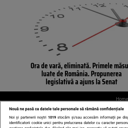
Ora de vară, eliminată. Primele măsu
luate de România. Propunerea
legislativă a ajuns la Senat
Home
Nouă ne pasă ca datele tale personale să rămână confidențiale
AI UN PONT?
Scrie-ne p
Noi și partenerii noștri
1019
stocăm și/sau accesăm informații pe disp
identificatorii cookie unici pentru prelucrarea datelor cu caracter person