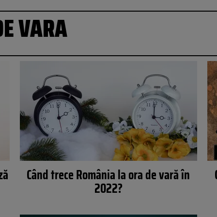
DE VARA
ză
Când trece România la ora de vară în
2022?