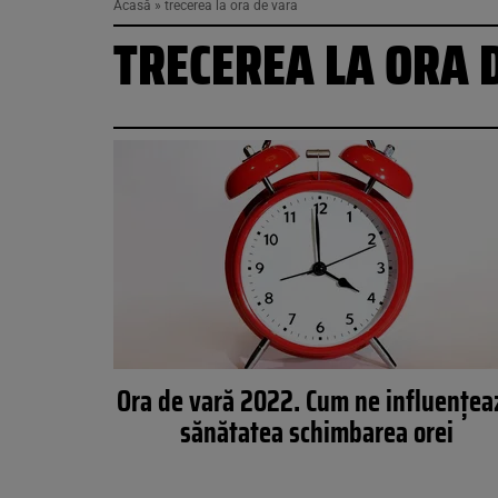
Acasă
»
trecerea la ora de vara
TRECEREA LA ORA 
Ora de vară 2022. Cum ne influențea
sănătatea schimbarea orei