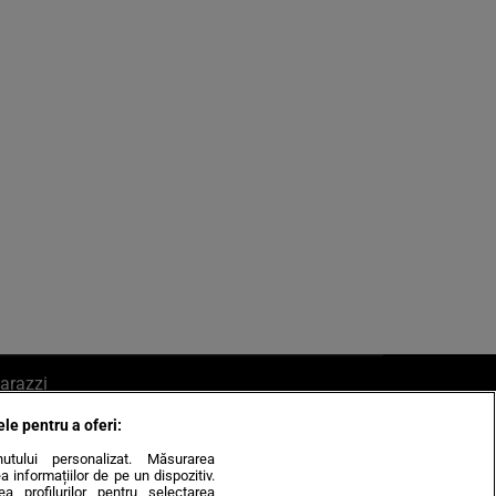
arazzi
ele pentru a oferi:
ite mail la pont@cancan.ro
inutului personalizat. Măsurarea
informațiilor de pe un dispozitiv.
rea profilurilor pentru selectarea