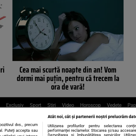
ri
Cea mai scurtă noapte din an! Vom
dormi mai puţin, pentru că trecem la
ora de vară!
Exclusiv
Sport
Știri
Video
Horoscop
Vedete
Pap
Atât noi, cât și partenerii noștri prelucrăm dat
e Whatsapp
, sună la 0741226226 sau trim
ozitivul dvs., precum
Utilizarea profilurilor pentru selectarea conț
al. Puteți accepta sau
performanței reclamelor. Stocarea și/sau accesarea 
Dezvoltarea și îmbunătățirea serviciilor. Utiliza