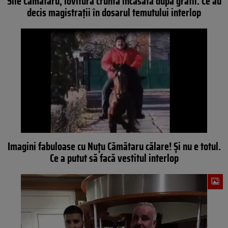
Sile Cămătaru, lovitură cruntă încasată după gratii. Ce au
decis magistrații în dosarul temutului interlop
Imagini fabuloase cu Nuțu Cămătaru călare! Și nu e totul.
Ce a putut să facă vestitul interlop