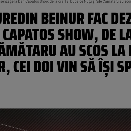
de senzație la Dan Capatos Show, de la ora 18. După ce Nuțu și Sile Cămătaru au scos la
NUREDIN BEINUR FAC DE
 CAPATOS SHOW, DE LA
 CĂMĂTARU AU SCOS LA
, CEI DOI VIN SĂ ÎȘI 