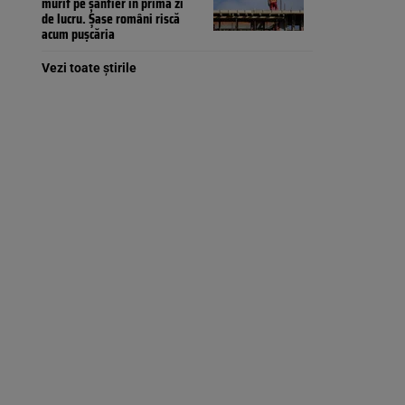
murit pe șantier în prima zi
de lucru. Șase români riscă
acum pușcăria
Vezi toate știrile