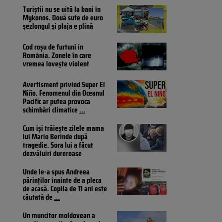
Turiștii nu se uită la bani în
Mykonos. Două sute de euro
șezlongul și plaja e plină
Cod roșu de furtuni în
România. Zonele în care
vremea lovește violent
Avertisment privind Super El
Niño. Fenomenul din Oceanul
Pacific ar putea provoca
schimbări climatice
...
Cum își trăiește zilele mama
lui Mario Berinde după
tragedie. Sora lui a făcut
dezvăluiri dureroase
Unde le-a spus Andreea
părinților înainte de a pleca
de acasă. Copila de 11 ani este
căutată de
...
Un muncitor moldovean a