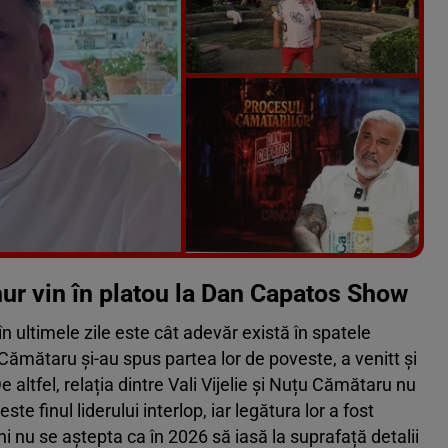
Vezi galeria foto
5 poze
inur vin în platou la Dan Capatos Show
n ultimele zile este cât adevăr există în spatele
Cămătaru și-au spus partea lor de poveste, a venitt și
e altfel, relația dintre Vali Vijelie și Nuțu Cămătaru nu
te finul liderului interlop, iar legătura lor a fost
ni nu se aștepta ca în 2026 să iasă la suprafață detalii