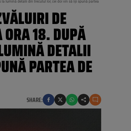
 lumină detalii din trecutul lor, cei doi vin să își spună partea
ZVĂLUIRI DE
 ORA 18. DUPĂ
 LUMINĂ DETALII
SPUNĂ PARTEA DE
SHARE: