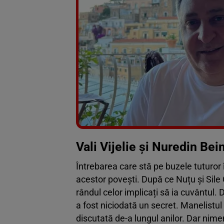
Vali Vijelie și Nuredin Be
Întrebarea care stă pe buzele tuturor î
acestor povești. După ce Nuțu și Sile 
rândul celor implicați să ia cuvântul. D
a fost niciodată un secret. Manelistul es
discutată de-a lungul anilor. Dar nime