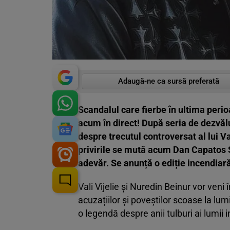
Adaugă-ne ca sursă preferată
Scandalul care fierbe în ultima peri
acum în direct! După seria de dezvăl
despre trecutul controversat al lui Va
privirile se mută acum Dan Capatos S
adevăr. Se anunță o ediție incendiară,
Vali Vijelie și Nuredin Beinur vor ve
acuzațiilor și poveștilor scoase la lu
o legendă despre anii tulburi ai lumii 