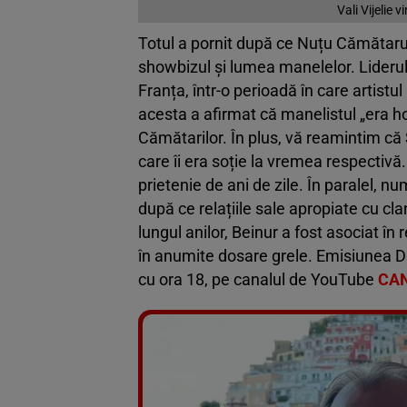
Vali Vijelie
Totul a pornit după ce Nuțu Cămătaru 
showbizul și lumea manelelor. Liderul c
Franța, într-o perioadă în care artistul a
acesta a afirmat că manelistul „era ho
Cămătarilor. În plus, vă reamintim că
care îi era soție la vremea respectivă.
prietenie de ani de zile. În paralel, nu
după ce relațiile sale apropiate cu cl
lungul anilor, Beinur a fost asociat în
în anumite dosare grele. Emisiunea D
cu ora 18, pe canalul de YouTube
CA