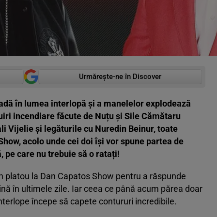
Urmărește-ne în Discover
oadă în lumea interlopă și a manelelor explodează
uiri incendiare făcute de Nuțu și Sile Cămătaru
li Vijelie și legăturile cu Nuredin Beinur, toate
how, acolo unde cei doi își vor spune partea de
 pe care nu trebuie să o ratați!
ni în platou la Dan Capatos Show pentru a răspunde
mină în ultimele zile. Iar ceea ce până acum părea doar
interlope începe să capete contururi incredibile.