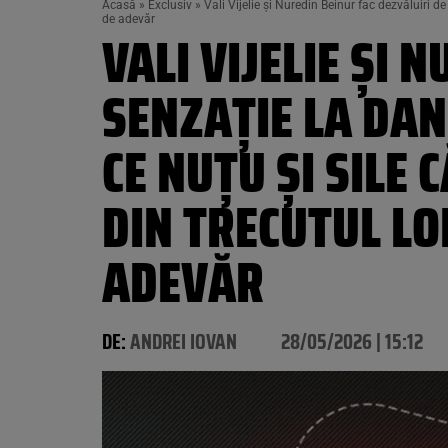
Acasă
»
Exclusiv
»
Vali Vijelie și Nuredin Beinur fac dezvăluiri 
de adevăr
VALI VIJELIE ȘI 
SENZAȚIE LA DAN
CE NUȚU ȘI SILE
DIN TRECUTUL LOR
ADEVĂR
DE:
ANDREI IOVAN
28/05/2026 | 15:12