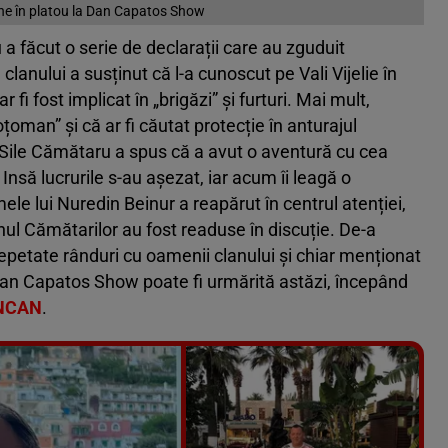
 vine în platou la Dan Capatos Show
a făcut o serie de declarații care au zguduit
lanului a susținut că l-a cunoscut pe Vali Vijelie în
r fi fost implicat în „brigăzi” și furturi. Mai mult,
țoman” și că ar fi căutat protecție în anturajul
 Sile Cămătaru a spus că a avut o aventură cu cea
 Insă lucrurile s-au așezat, iar acum îi leagă o
mele lui Nuredin Beinur a reapărut în centrul atenției,
anul Cămătarilor au fost readuse în discuție. De-a
 repetate rânduri cu oamenii clanului și chiar menționat
an Capatos Show poate fi urmărită astăzi, începând
NCAN
.