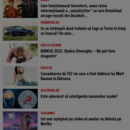
Cum funcționează Sovintern, noua rețea
internațională a „socialiștilor” cu care Kremlinul
atrage recruți din Occident...
PROMOTOR.RO
Ce se întâmplă dacă trebuie să fugi cu Tesla în timp
ce încarcă? Un atac...
RÂZI CU LACRIMI
BANCUL ZILEI. Badea Gheorghe: – Nu pot face
dragoste!
GO4IT.RO
Cascadoarea de 137 cm care a fost dublura lui Matt
Damon în Odiseea
DESCOPERA.RO
Este adevărat că inteligența oamenilor scade?
GO4GAMES
Cel mai așteptat joc video al anului va debuta pe
Netflix