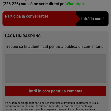
(226.226) sau să ne scrie direct pe
WhatsApp
.
Participă la conversație!
Intră în cont!
LASĂ UN RĂSPUNS
Trebuie să fii
autentificat
pentru a publica un comentariu.
Intră în cont pentru a comenta
Vă rugăm să țineți cont că folosirea injuriilor, a limbajului instigator la ură, a
apelurilor la violență sau trimiterea repetată, în mod abuziv, a aceluiași
comentariu pot duce nu doar la ștergerea mesajului, ci și la suspendarea