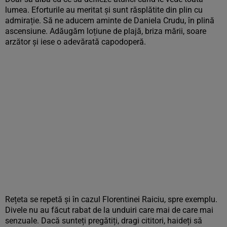
lumea. Eforturile au meritat și sunt răsplătite din plin cu
admirație. Să ne aducem aminte de Daniela Crudu, în plină
ascensiune. Adăugăm loțiune de plajă, briza mării, soare
arzător și iese o adevărată capodoperă.
Rețeta se repetă și în cazul Florentinei Raiciu, spre exemplu.
Divele nu au făcut rabat de la unduiri care mai de care mai
senzuale. Dacă sunteți pregătiți, dragi cititori, haideți să