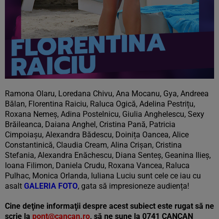
Ramona Olaru, Loredana Chivu, Ana Mocanu, Gya, Andreea
Bălan, Florentina Raiciu, Raluca Ogică, Adelina Pestrițu,
Roxana Nemeș, Adina Postelnicu, Giulia Anghelescu, Sexy
Brăileanca, Daiana Anghel, Cristina Pană, Patricia
Cimpoiașu, Alexandra Bădescu, Doinița Oancea, Alice
Constantinică, Claudia Cream, Alina Crișan, Cristina
Stefania, Alexandra Enăchescu, Diana Senteș, Geanina Ilieș,
Ioana Filimon, Daniela Crudu, Roxana Vancea, Raluca
Pulhac, Monica Orlanda, Iuliana Luciu sunt cele ce iau cu
asalt
GALERIA FOTO
, gata să impresioneze audiența!
Cine deţine informaţii despre acest subiect este rugat să ne
scrie la
pont@cancan.ro
, să ne sune la 0741 CANCAN