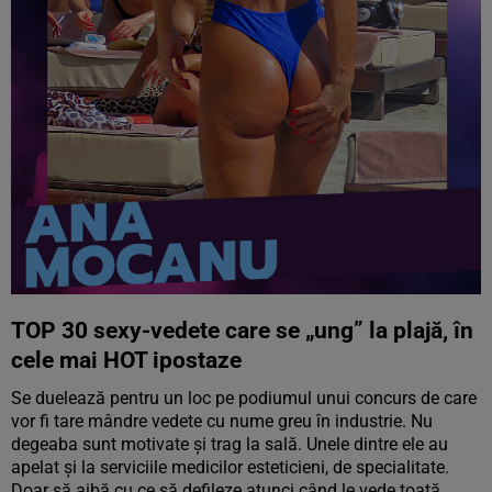
TOP 30 sexy-vedete care se „ung” la plajă, în
cele mai HOT ipostaze
Se duelează pentru un loc pe podiumul unui concurs de care
vor fi tare mândre vedete cu nume greu în industrie. Nu
degeaba sunt motivate și trag la sală. Unele dintre ele au
apelat și la serviciile medicilor esteticieni, de specialitate.
Doar să aibă cu ce să defileze atunci când le vede toată