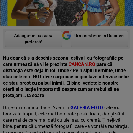
Adaugă-ne ca sursă
Urmărește-ne în Discover
preferată
Nu doar că s-a deschis sezonul estival, cu fotografiile pe
care urmează să vi le prezinte
CANCAN.RO
pare că
distracția este deja în toi. Unde? Pe nisipul fierbinte, unde
stau cele mai HOT dive surprinse în ipostaze interzise celor
ce stau prost cu pulsul inimii. Ei bine, vedetele noastre
oferă și o lecție importantă despre cum ar trebui să ne
protejăm… la soare.
Da, v-ați imaginat bine. Avem în
GALERIA FOTO
cele mai
bronzate trupuri, cele mai bombate posterioare, dar și sâni
care mai de care mai dați cu ulei sau cu cremă. Țineți-vă
bine, pentru că urmează fotografii care vă vor tăia respirația,
la propriu. Nu este doar de la canicula instaurată, ci de la