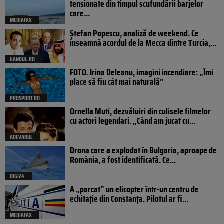
tensionate din timpul scufundării barjelor
care...
MEDIAFAX
Ștefan Popescu, analiză de weekend. Ce
înseamnă acordul de la Mecca dintre Turcia,...
GANDUL.RO
FOTO. Irina Deleanu, imagini incendiare: „Îmi
place să fiu cât mai naturală”
PROSPORT.RO
Ornella Muti, dezvăluiri din culisele filmelor
cu actori legendari. „Când am jucat cu...
ADEVARUL
Drona care a explodat în Bulgaria, aproape de
România, a fost identificată. Ce...
DIGI24
A „parcat” un elicopter într-un centru de
echitație din Constanța. Pilotul ar fi...
MEDIAFAX