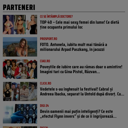
PARTENERI
CE SE ÎNTÂMPLĂ DOCTORE?
TOP 40 – Cele mai sexy femei din lume! Ce dietă
ține ocupanta primului loc
PROSPORT.RO
FOTO. Antonela, iubita mult mai tânără a
milionarului Arpad Paszkany, în jacuzzi
CIAO.RO
Poveştile de iubire care au rămas doar o amintire!
Imagini tari cu Gina Pistol, Răzvan...
CLICK.RO
Vedetele s-au înghesuit la festival! Cabral și
Andreea Ibacka, separat la Untold după divorț. Cu...
DIGI 24
Devin oamenii mai puțin inteligenți? Ce este
„efectul Flynn invers” și de ce îi îngrijorează...
DIGI24