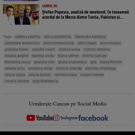
GANDUL.RO
Ștefan Popescu, analiză de weekend. Ce înseamnă
acordul de la Mecca dintre Turcia, Pakistan şi...
Tags:
adelina pestritu
adina postelnicu
alexandra badescu
alexandra enachescu
alice constantinica
alina crisan
ana mocanu
andreea balan
claudia cream
cristina pana
cristina stefania
daiana anghel
daniela crudu
diana sentes
doinita oancea
florentina raiciu
geanina ilies
giulia anghelescu
gya
ioana filimon
iuliana luciu
loredana chivu
monica orlanda
patricia cimpoiașu
raluca ogica
raluca pulhac
ramona olaru
roxana nemes
roxana vancea
sexy braileanca
Urmărește Cancan pe Social Media