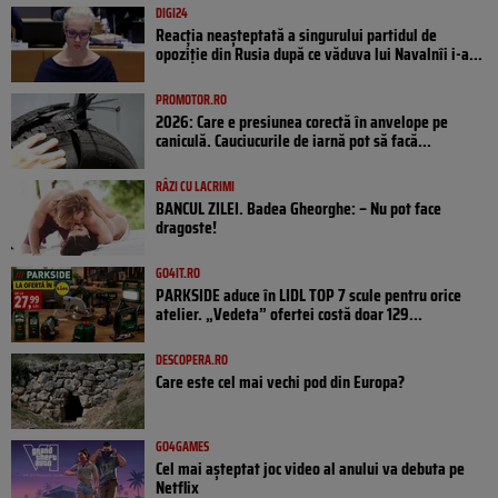
DIGI24
Reacția neașteptată a singurului partidul de
opoziţie din Rusia după ce văduva lui Navalnîi i-a...
PROMOTOR.RO
2026: Care e presiunea corectă în anvelope pe
caniculă. Cauciucurile de iarnă pot să facă...
RÂZI CU LACRIMI
BANCUL ZILEI. Badea Gheorghe: – Nu pot face
dragoste!
GO4IT.RO
PARKSIDE aduce în LIDL TOP 7 scule pentru orice
atelier. „Vedeta” ofertei costă doar 129...
DESCOPERA.RO
Care este cel mai vechi pod din Europa?
GO4GAMES
Cel mai așteptat joc video al anului va debuta pe
Netflix