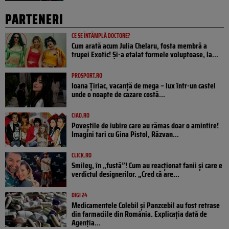
PARTENERI
CE SE ÎNTÂMPLĂ DOCTORE?
Cum arată acum Julia Chelaru, fosta membră a
trupei Exotic! Și-a etalat formele voluptoase, la...
PROSPORT.RO
Ioana Țiriac, vacanță de mega – lux într-un castel
unde o noapte de cazare costă...
CIAO.RO
Poveştile de iubire care au rămas doar o amintire!
Imagini tari cu Gina Pistol, Răzvan...
CLICK.RO
Smiley, în „fustă”! Cum au reacționat fanii și care e
verdictul designerilor. „Cred că are...
DIGI 24
Medicamentele Colebil și Panzcebil au fost retrase
din farmaciile din România. Explicația dată de
Agenția...