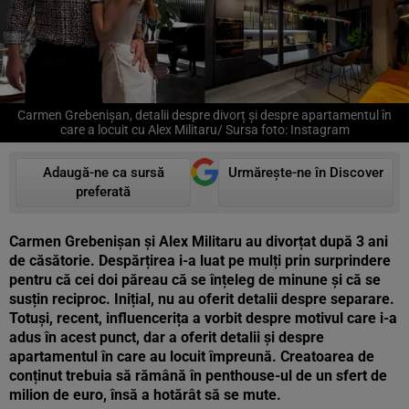
Carmen Grebenișan, detalii despre divorț și despre apartamentul în
care a locuit cu Alex Militaru/ Sursa foto: Instagram
Adaugă-ne ca sursă
Urmărește-ne în Discover
preferată
Carmen Grebenișan și Alex Militaru au divorțat după 3 ani
de căsătorie. Despărțirea i-a luat pe mulți prin surprindere
pentru că cei doi păreau că se înțeleg de minune și că se
susțin reciproc. Inițial, nu au oferit detalii despre separare.
Totuși, recent, influencerița a vorbit despre motivul care i-a
adus în acest punct, dar a oferit detalii și despre
apartamentul în care au locuit împreună. Creatoarea de
conținut trebuia să rămână în penthouse-ul de un sfert de
milion de euro, însă a hotărât să se mute.