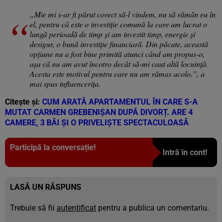
„Mie mi s-ar fi părut corect să-l vindem, nu să rămân eu în
el, pentru că este o investiție comună la care am lucrat o
lungă perioadă de timp și am investit timp, energie și
desigur, o bună investiție financiară. Din păcate, această
opțiune nu a fost bine primită atunci când am propus-o,
așa că nu am avut încotro decât să-mi caut altă locuință.
Acesta este motivul pentru care nu am rămas acolo.”, a
mai spus influencerița.
Citește și:
CUM ARATĂ APARTAMENTUL ÎN CARE S-A
MUTAT CARMEN GREBENIȘAN DUPĂ DIVORȚ. ARE 4
CAMERE, 3 BĂI ȘI O PRIVELIȘTE SPECTACULOASĂ
Participă la conversație!
Intră în cont!
LASĂ UN RĂSPUNS
Trebuie să fii
autentificat
pentru a publica un comentariu.