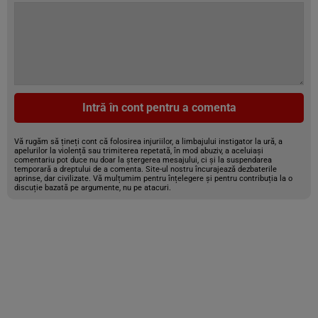
Intră în cont pentru a comenta
Vă rugăm să țineți cont că folosirea injuriilor, a limbajului instigator la ură, a
apelurilor la violență sau trimiterea repetată, în mod abuziv, a aceluiași
comentariu pot duce nu doar la ștergerea mesajului, ci și la suspendarea
temporară a dreptului de a comenta. Site-ul nostru încurajează dezbaterile
aprinse, dar civilizate. Vă mulțumim pentru înțelegere și pentru contribuția la o
discuție bazată pe argumente, nu pe atacuri.