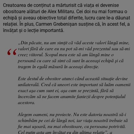
Creatoarea de conținut a mărturisit că viața ei devenise
obositoare alături de Alex Militaru. Cei doi nu mai formau o
echipă și aveau obiective total diferite, lucru care le-a dăunat
relației. În plus, Carmen Grebenișan susține că, în acest fel, a
învățat și o lecție importantă.
„Din păcate, nu am simțit că văd aceste valori lângă mine,
valori fără de care eu nu pot să-mi văd prezentul sau să-mi
creez viitorul. Scopul meu este să am lângă mine o
persoană cu care să simt că sunt în aceeași echipă și că
tragem în egală măsură în aceeași direcție.
Este destul de obositor atunci când această situație devine
unilaterală. Cred că uneori este important să luăm oamenii
exact așa cum sunt ei, așa cum se prezintă, fără să
încercăm să ne facem anumite fantezii despre potențialul
acestora.
Alegem oameni, nu proiecte. Nu este datoria noastră să-i
schimbăm pe cei de lângă noi, iar viața noastră trebuie să
fie mai ușoară, nu mai obositoare, cu persoana potrivită.
Cel puțin asta am învățat eu din ultima relație”, a