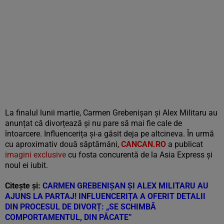
La finalul lunii martie, Carmen Grebenișan și Alex Militaru au
anunțat că divorțează și nu pare să mai fie cale de
întoarcere. Influencerița și-a găsit deja pe altcineva. În urmă
cu aproximativ două săptămâni,
CANCAN.RO
a publicat
imagini exclusive
cu fosta concurentă de la Asia Express și
noul ei iubit.
Citește și:
CARMEN GREBENIȘAN ȘI ALEX MILITARU AU
AJUNS LA PARTAJ! INFLUENCERIȚA A OFERIT DETALII
DIN PROCESUL DE DIVORȚ: „SE SCHIMBĂ
COMPORTAMENTUL, DIN PĂCATE”