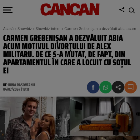
Acasă
»
Showbiz
»
Showbiz intern
»
Carmen Grebenișan a dezvăluit abia acum motiv
CARMEN GREBENIȘAN A DEZVĂLUIT ABIA
ACUM MOTIVUL DIVORȚULUI DE ALEX
MILITARU. DE CE S-A MUTAT, DE FAPT, DIN
APARTAMENTUL ÎN CARE A LOCUIT CU SOȚUL
EI
DE:
IRINA RASOVEANU
04/07/2024 | 18:11