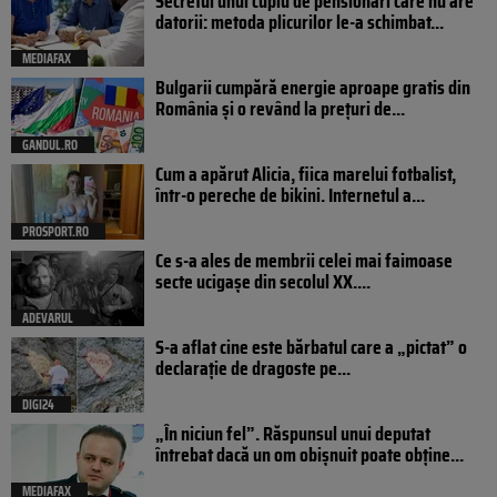
Secretul unui cuplu de pensionari care nu are
datorii: metoda plicurilor le-a schimbat...
MEDIAFAX
Bulgarii cumpără energie aproape gratis din
România și o revând la prețuri de...
GANDUL.RO
Cum a apărut Alicia, fiica marelui fotbalist,
într-o pereche de bikini. Internetul a...
PROSPORT.RO
Ce s-a ales de membrii celei mai faimoase
secte ucigașe din secolul XX....
ADEVARUL
S-a aflat cine este bărbatul care a „pictat” o
declarație de dragoste pe...
DIGI24
„În niciun fel”. Răspunsul unui deputat
întrebat dacă un om obișnuit poate obține...
MEDIAFAX