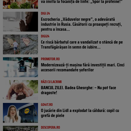
vă invită la tocăniță de linte: „Spor la proteine!”
DIGI 24
Escrocheria „Văduvelor negre”, o adevărată
industrie în Rusia. Căsătorii cu proaspeți recruți,
pentru a încasa...
DIGI24
Ce riscă bărbatul care a vandalizat o stâncă de pe
Transfăgărășan în semn de iubire...
PROMOTOR.RO
Modernizează-ți mașina fără investiții mari. Cinci
accesorii recomandate șoferilor
RÂZI CU LACRIMI
BANCUL ZILEI. Badea Gheorghe: – Nu pot face
dragoste!
GO4IT.RO
O jucărie din Lidl a explodat la căldură: copil cu
grefă de piele
DESCOPERA.RO