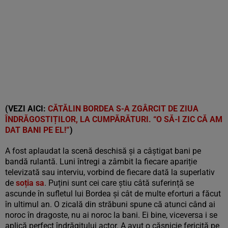
(VEZI AICI:
CĂTĂLIN BORDEA S-A ZGÂRCIT DE ZIUA
ÎNDRĂGOSTIȚILOR, LA CUMPĂRĂTURI. “O SĂ-I ZIC CĂ AM
DAT BANI PE EL!”
)
A fost aplaudat la scenă deschisă și a câștigat bani pe
bandă rulantă. Luni întregi a zâmbit la fiecare apariție
televizată sau interviu, vorbind de fiecare dată la superlativ
de
soția sa
. Puțini sunt cei care știu câtă suferință se
ascunde în sufletul lui Bordea și cât de multe eforturi a făcut
în ultimul an. O zicală din străbuni spune că atunci când ai
noroc în dragoste, nu ai noroc la bani. Ei bine, viceversa i se
aplică perfect îndrăgitului actor. A avut o căsnicie fericită pe