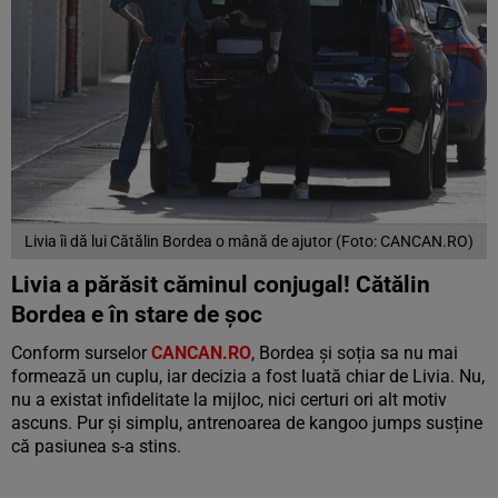
Livia îi dă lui Cătălin Bordea o mână de ajutor (Foto: CANCAN.RO)
Livia a părăsit căminul conjugal! Cătălin
Bordea e în stare de șoc
Conform surselor
CANCAN.RO
, Bordea și soția sa nu mai
formează un cuplu, iar decizia a fost luată chiar de Livia. Nu,
nu a existat infidelitate la mijloc, nici certuri ori alt motiv
ascuns. Pur și simplu, antrenoarea de kangoo jumps susține
că pasiunea s-a stins.