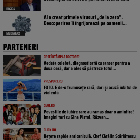
DIGI24
AI a creat primele virusuri „de la zero”.
Descoperirea îi îngrijorează pe oamenii...
MEDIAFAX
PARTENERI
CE SE ÎNTÂMPLĂ DOCTORE?
Vedeta celebră, diagnosticată cu cancer pentru a
doua oară, dar a ales să păstreze totul...
PROSPORT.RO
FOTO. E de-o frumusețe rară, dar își acuză iubitul de
violență
CIAO.RO
Poveştile de iubire care au rămas doar o amintire!
Imagini tari cu Gina Pistol, Răzvan...
CLICK.RO
Rețete rapide anticaniculă. Chef Cătălin Scărlătescu