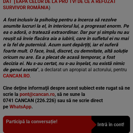
DAT ŢEAPĂ CELOR DE LA PRO TV! DE CE A REFUZAT
SURVIVOR ROMÂNIA
)
A fost inclusiv la psiholog pentru a încerca să rezolve
anumite lucruri la el, în interiorul lui, a progresat enorm. Pe
ea o adoră, o tratează extraordinar. Dar pur și simplu nu au
reușit să învie flacăra aia a iubirii, care în sufletul ei nu mai
e la fel de puternică. Acum sunt depărțiți, iar el suferă
foarte mult. O face, însă, discret, cu demnitate, altă soluție
oricum nu are. Ea a plecat de acasă temporar, a fost
decizia ei. Nu s-au certat, nu s-au înșelat, nu există nimic
de genul acesta
”, a declarat un apropiat al actorului, pentru
CANCAN.RO
.
Cine deţine informaţii despre acest subiect este rugat să ne
scrie la
pont@cancan.ro
, să ne sune la
0741 CANCAN (226.226) sau să ne scrie direct
pe
WhatsApp
.
Participă la conversație!
Intră în cont!