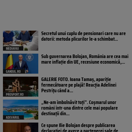
Secretul unui cuplu de pensionari care nu are
datorii: metoda plicurilor le-a schimbat...
MEDIAFAX
Sub guvernarea Bolojan, România are cea mai
mare inflație din UE, recesiune economică,...
GANDUL.RO
GALERIE FOTO. Ioana Tamaş, apariție
fermecătoare pe plajă! Reacția Adelinei
Pestrițu când a...
PROSPORT.RO
„Ne-am îmbolnăvit toți”. Coșmarul unor
români într-una dintre cele mai populare
destinații din...
ADEVARUL
Ce spune Ilie Bolojan despre publicarea
declarației de avere a partenerei sale de...