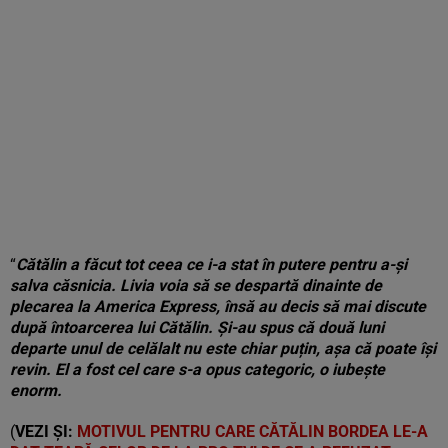
“
Cătălin a făcut tot ceea ce i-a stat în putere pentru a-și
salva căsnicia. Livia voia să se despartă dinainte de
plecarea la America Express, însă au decis să mai discute
după întoarcerea lui Cătălin. Și-au spus că două luni
departe unul de celălalt nu este chiar puțin, așa că poate își
revin. El a fost cel care s-a opus categoric, o iubește
enorm.
(
VEZI ȘI:
MOTIVUL PENTRU CARE CĂTĂLIN BORDEA LE-A