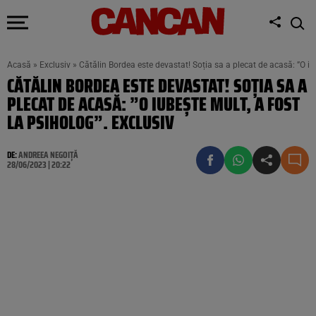
Acasă
»
Exclusiv
»
Cătălin Bordea este devastat! Soția sa a plecat de acasă: ”O iub
CĂTĂLIN BORDEA ESTE DEVASTAT! SOȚIA SA A
PLECAT DE ACASĂ: ”O IUBEȘTE MULT, A FOST
LA PSIHOLOG”. EXCLUSIV
DE:
ANDREEA NEGOIȚĂ
28/06/2023 | 20:22