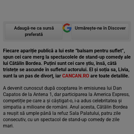
Adaugă-ne ca sursă
Urmărește-ne în Discover
preferată
Fiecare apariție publică a lui este “balsam pentru suflet”,
spun cei care merg la spectacolele de stand-up comedy ale
lui Cătălin Bordea. Puțini sunt cei care știu, însă, câtă
tristețe se ascunde în sufletul actorului. El și soția sa, Livia,
sunt la un pas de divorț, iar
CANCAN.RO
are toate detaliile.
A devenit cunoscut după cooptarea în emisiunea lui Dan
Capatos de la Antena 1, dar participarea la America Express,
competiție pe care a și câștigat-o, i-a adus celebritatea și
simpatia a milioane de români. Anul acesta, Cătălin Bordea
a reușit să umple până la refuz Sala Palatului, patru zile
consecutiv, cu un spectacol de stand-up comedy de zile
mari.