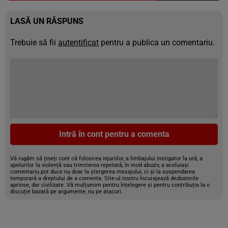
LASĂ UN RĂSPUNS
Trebuie să fii
autentificat
pentru a publica un comentariu.
Intră în cont pentru a comenta
Vă rugăm să țineți cont că folosirea injuriilor, a limbajului instigator la ură, a
apelurilor la violență sau trimiterea repetată, în mod abuziv, a aceluiași
comentariu pot duce nu doar la ștergerea mesajului, ci și la suspendarea
temporară a dreptului de a comenta. Site-ul nostru încurajează dezbaterile
aprinse, dar civilizate. Vă mulțumim pentru înțelegere și pentru contribuția la o
discuție bazată pe argumente, nu pe atacuri.