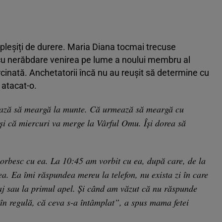
opleșiți de durere. Maria Diana tocmai trecuse
cu nerăbdare venirea pe lume a noului membru al
cinată. Anchetatorii încă nu au reușit să determine cu
 atacat-o.
ează să meargă la munte. Că urmează să meargă cu
 și că miercuri va merge la Vârful Omu. Își dorea să
rbesc cu ea. La 10:45 am vorbit cu ea, după care, de la
ea. Ea îmi răspundea mereu la telefon, nu exista zi în care
j sau la primul apel. Și când am văzut că nu răspunde
în regulă, că ceva s-a întâmplat”, a spus mama fetei