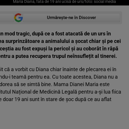
Maria Diana, fata de 19 ani ucisă de urs/foto: social media
Urmărește-ne în Discover
un mod tragic, după ce a fost atacată de un urs în
ea surprinzătoare a animalului a șocat chiar și pe cei
ceștia au fost expuși la pericol și au coborât în râpă
ntru a putea recupera trupul neînsuflețit al tinerei.
 că a vorbit cu Diana chiar înainte de plecarea ei în
iindu-i teamă pentru ea. Cu toate acestea, Diana nu a
ă dorea să se simtă bine. Mama Dianei Maria este
itutul Național de Medicină Legală pentru a-și lua fiica
e doar 19 ani sunt în stare de șoc după ce au aflat