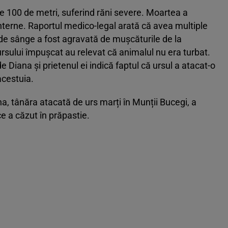
te 100 de metri, suferind răni severe. Moartea a
nterne. Raportul medico-legal arată că avea multiple
 de sânge a fost agravată de mușcăturile de la
ursului împușcat au relevat că animalul nu era turbat.
de Diana și prietenul ei indică faptul că ursul a atacat-o
acestuia.
a, tânăra atacată de urs marți în Munții Bucegi, a
ce a căzut în prăpastie.