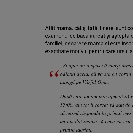
Atât mama, cât și tatăl tinerei sunt c
examenul de bacalaureat și aștepta 
familiei, deoarece mama ei este însăr
exactitate motivul pentru care ursul a
„Și apoi mi-a spus că marți urm
băiatul acela, că va sta cu cortul
ajungă pe Vârful Omu.
După care nu am mai apucat să vo
17:00, am tot încercat să dau de 
să nu-mi răspundă la primul mesa
mi-am dat seama că ceva nu este 
printre lacrimi.