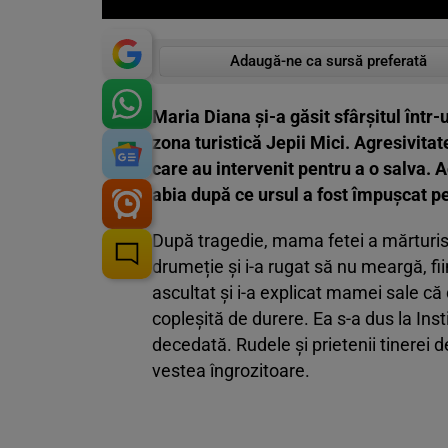
Adaugă-ne ca sursă preferată
Maria Diana și-a găsit sfârșitul într-
zona turistică Jepii Mici. Agresivitat
care au intervenit pentru a o salva. A
abia după ce ursul a fost împușcat pe
După tragedie, mama fetei a mărturisit
drumeție și i-a rugat să nu meargă, f
ascultat și i-a explicat mamei sale c
copleșită de durere. Ea s-a dus la Inst
decedată. Rudele și prietenii tinerei d
vestea îngrozitoare.