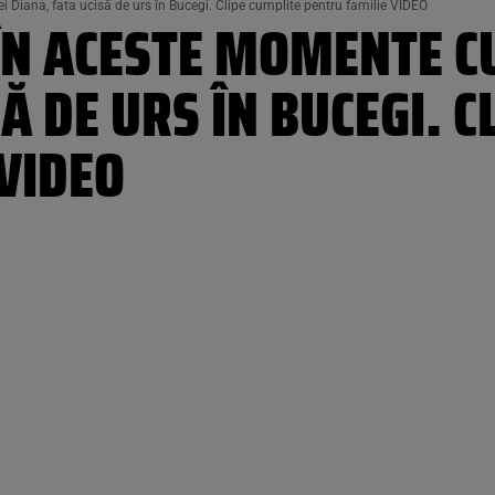
 Diana, fata ucisă de urs în Bucegi. Clipe cumplite pentru familie VIDEO
ÎN ACESTE MOMENTE C
Ă DE URS ÎN BUCEGI. C
VIDEO