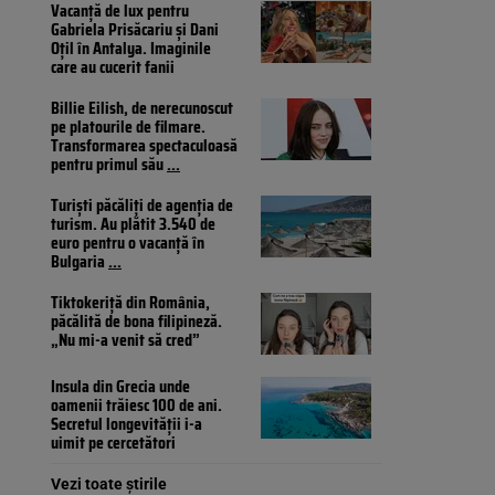
Vacanță de lux pentru
Gabriela Prisăcariu și Dani
Oțil în Antalya. Imaginile
care au cucerit fanii
Billie Eilish, de nerecunoscut
pe platourile de filmare.
Transformarea spectaculoasă
pentru primul său
...
Turiști păcăliți de agenția de
turism. Au plătit 3.540 de
euro pentru o vacanță în
Bulgaria
...
Tiktokeriță din România,
păcălită de bona filipineză.
„Nu mi-a venit să cred”
Insula din Grecia unde
oamenii trăiesc 100 de ani.
Secretul longevității i-a
uimit pe cercetători
Vezi toate știrile