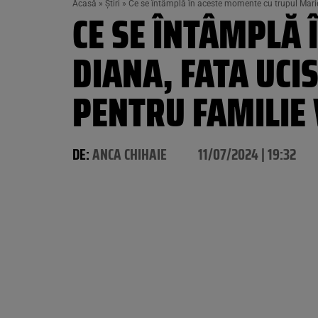
Acasă
»
Știri
»
Ce se întâmplă în aceste momente cu trupul Mariei
CE SE ÎNTÂMPLĂ 
DIANA, FATA UCIS
PENTRU FAMILIE 
DE:
ANCA CHIHAIE
11/07/2024 | 19:32