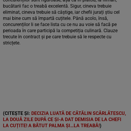
bucătarii fac o treabă excelentă. Sigur, cineva trebuie
eliminat, cineva trebuie să câștige, iar chefii jurați știu cel
mai bine cum să împartă cuțitele. Până acolo, însă,
concurenților li se face lista cu ce nu au voie să facă pe
perioada în care participă la competiția culinară. Clauze
trecute în contract și pe care trebuie să le respecte cu
stricțete.
(CITEȘTE ȘI:
DECIZIA LUATĂ DE CĂTĂLIN SCĂRLĂTESCU,
LA DOUĂ ZILE DUPĂ CE ȘI-A DAT DEMISIA DE LA CHEFI
LA CUȚITE! A BĂTUT PALMA ȘI…LA TREABĂ!
)