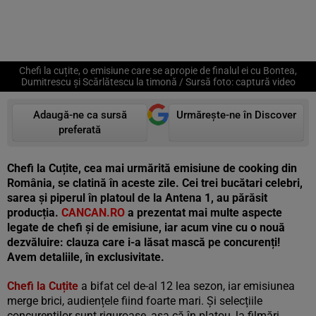
Chefi la cuțite, o emisiune care se apropie de finalul ei cu Bontea,
Dumitrescu și Scărlătescu la timonă / Sursă foto: captură video
Adaugă-ne ca sursă
Urmărește-ne în Discover
preferată
Chefi la Cuțite, cea mai urmărită emisiune de cooking din
România, se clatină în aceste zile. Cei trei bucătari celebri,
sarea și piperul în platoul de la Antena 1, au părăsit
producția.
CANCAN.RO
a prezentat mai multe aspecte
legate de chefi și de emisiune, iar acum vine cu o nouă
dezvăluire: clauza care i-a lăsat mască pe concurenți!
Avem detaliile, în exclusivitate.
Chefi la Cuțite
a bifat cel de-al 12 lea sezon, iar emisiunea
merge brici, audiențele fiind foarte mari. Și selecțiile
concurenților sunt riguroase, așa că în platou, la filmări,