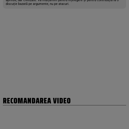
aprinse, dar civilizate. Vă mulțumim pentru înțelegere și pentru contribuția la o
discuție bazată pe argumente, nu pe atacuri.
RECOMANDAREA VIDEO