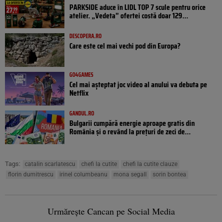
PARKSIDE aduce în LIDL TOP 7 scule pentru orice
atelier. „Vedeta” ofertei costă doar 129...
DESCOPERA.RO
Care este cel mai vechi pod din Europa?
GO4GAMES
Cel mai așteptat joc video al anului va debuta pe
Netflix
GANDUL.RO
Bulgarii cumpără energie aproape gratis din
România și o revând la prețuri de zeci de...
Tags:
catalin scarlatescu
chefi la cutite
chefi la cutite clauze
florin dumitrescu
irinel columbeanu
mona segall
sorin bontea
Urmărește Cancan pe Social Media