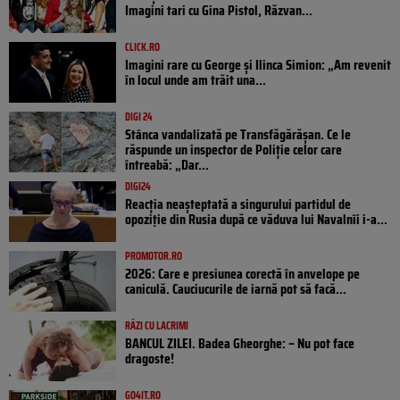
Imagini tari cu Gina Pistol, Răzvan...
CLICK.RO
Imagini rare cu George și Ilinca Simion: „Am revenit
în locul unde am trăit una...
DIGI 24
Stânca vandalizată pe Transfăgărășan. Ce le
răspunde un inspector de Poliție celor care
întreabă: „Dar...
DIGI24
Reacția neașteptată a singurului partidul de
opoziţie din Rusia după ce văduva lui Navalnîi i-a...
PROMOTOR.RO
2026: Care e presiunea corectă în anvelope pe
caniculă. Cauciucurile de iarnă pot să facă...
RÂZI CU LACRIMI
BANCUL ZILEI. Badea Gheorghe: – Nu pot face
dragoste!
GO4IT.RO