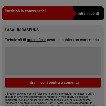
Participă la conversație!
Intră în cont!
LASĂ UN RĂSPUNS
Trebuie să fii
autentificat
pentru a publica un comentariu.
Intră în cont pentru a comenta
Vă rugăm să țineți cont că folosirea injuriilor, a limbajului instigator la ură, a
apelurilor la violență sau trimiterea repetată, în mod abuziv, a aceluiași
comentariu pot duce nu doar la ștergerea mesajului, ci și la suspendarea
temporară a dreptului de a comenta. Site-ul nostru încurajează dezbaterile