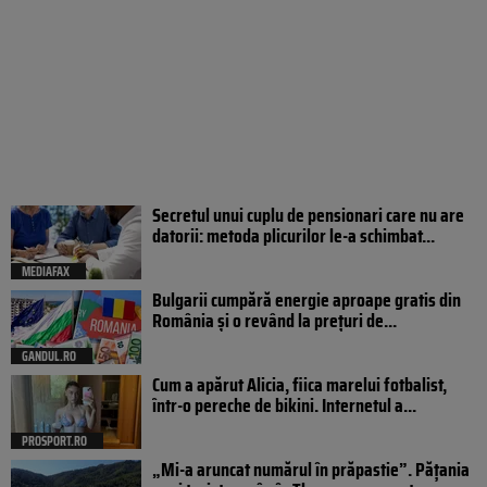
Secretul unui cuplu de pensionari care nu are
datorii: metoda plicurilor le-a schimbat...
MEDIAFAX
Bulgarii cumpără energie aproape gratis din
România și o revând la prețuri de...
GANDUL.RO
Cum a apărut Alicia, fiica marelui fotbalist,
într-o pereche de bikini. Internetul a...
PROSPORT.RO
„Mi-a aruncat numărul în prăpastie”. Pățania