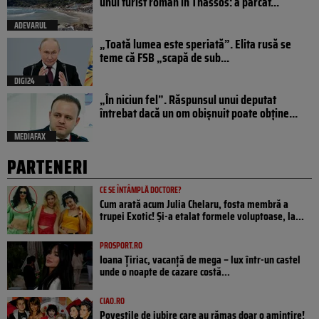
unui turist român în Thassos: a parcat...
ADEVARUL
„Toată lumea este speriată”. Elita rusă se
teme că FSB „scapă de sub...
DIGI24
„În niciun fel”. Răspunsul unui deputat
întrebat dacă un om obișnuit poate obține...
MEDIAFAX
PARTENERI
CE SE ÎNTÂMPLĂ DOCTORE?
Cum arată acum Julia Chelaru, fosta membră a
trupei Exotic! Și-a etalat formele voluptoase, la...
PROSPORT.RO
Ioana Țiriac, vacanță de mega – lux într-un castel
unde o noapte de cazare costă...
CIAO.RO
Poveştile de iubire care au rămas doar o amintire!