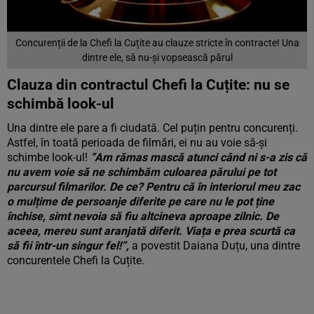
Concurenții de la Chefi la Cuțite au clauze stricte în contracte! Una
dintre ele, să nu-și vopsească părul
Clauza din contractul Chefi la Cuțite: nu se
schimbă look-ul
Una dintre ele pare a fi ciudată. Cel puțin pentru concurenți.
Astfel, în toată perioada de filmări, ei nu au voie să-și
schimbe look-ul!
”Am rămas mască atunci când ni s-a zis că
nu avem voie să ne schimbăm culoarea părului pe tot
parcursul filmarilor. De ce? Pentru că în interiorul meu zac
o mulțime de persoanje diferite pe care nu le pot ține
închise, simt nevoia să fiu altcineva aproape zilnic. De
aceea, mereu sunt aranjată diferit. Viața e prea scurtă ca
să fii într-un singur fel!”,
a povestit Daiana Duțu, una dintre
concurentele Chefi la Cuțite.