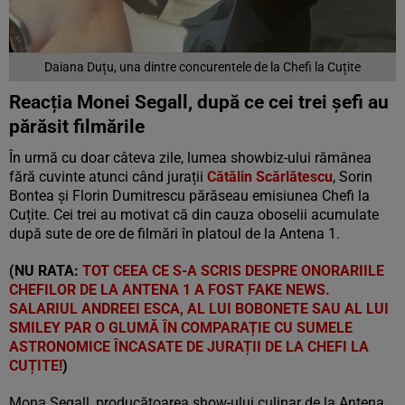
Daiana Duțu, una dintre concurentele de la Chefi la Cuțite
Reacția Monei Segall, după ce cei trei șefi au
părăsit filmările
În urmă cu doar câteva zile, lumea showbiz-ului rămânea
fără cuvinte atunci când jurații
Cătălin Scărlătescu
, Sorin
Bontea și Florin Dumitrescu părăseau emisiunea Chefi la
Cuțite. Cei trei au motivat că din cauza oboselii acumulate
după sute de ore de filmări în platoul de la Antena 1.
(NU RATA:
TOT CEEA CE S-A SCRIS DESPRE ONORARIILE
CHEFILOR DE LA ANTENA 1 A FOST FAKE NEWS.
SALARIUL ANDREEI ESCA, AL LUI BOBONETE SAU AL LUI
SMILEY PAR O GLUMĂ ÎN COMPARAȚIE CU SUMELE
ASTRONOMICE ÎNCASATE DE JURAȚII DE LA CHEFI LA
CUȚITE!
)
Mona Segall, producătoarea show-ului culinar de la Antena