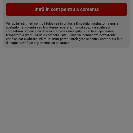
Intră în cont pentru a comenta
Vă rugăm să țineți cont că folosirea injuriilor, a limbajului instigator la ură, a
apelurilor la violență sau trimiterea repetată, în mod abuziv, a aceluiași
comentariu pot duce nu doar la ștergerea mesajului, ci și la suspendarea
temporară a dreptului de a comenta. Site-ul nostru încurajează dezbaterile
aprinse, dar civilizate. Vă mulțumim pentru înțelegere și pentru contribuția la o
discuție bazată pe argumente, nu pe atacuri.