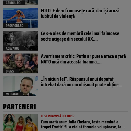
GANDUL.RO
FOTO. E de-o frumusețe rară, dar își acuză
iubitul de violență
PROSPORT.RO
Ce s-a ales de membrii celei mai faimoase
secte ucigașe din secolul XX....
ADEVARUL
Avertisment critic: Putin ar putea ataca o țară
NATO încă din această toamnă....
DIGI24
„În niciun fel”. Răspunsul unui deputat
întrebat dacă un om obișnuit poate obține...
MEDIAFAX
PARTENERI
CE SE ÎNTÂMPLĂ DOCTORE?
Cum arată acum Julia Chelaru, fosta membră a
trupei Exotic! Și-a etalat formele voluptoase, la...