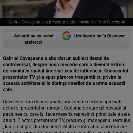
Gabriel Coveșeanu va prezenta o altă emisiune / foto: Facebook
Adaugă-ne ca sursă
Urmărește-ne în Discover
preferată
Gabriel Coveșeanu a abordat un subiect destul de
controversat, despre noua meserie care a devenit extrem
de râvnită în rândul tinerilor: cea de influencer. Cunoscutul
prezentator TV și-a spus părerea tranșantă cu privire la
această activitate și la
dorința tinerilor de a urma această
cale.
Cove este fără doar și poate, unul dintre cei mai apreciați
actori și prezentatori români. Carisma de care dă dovadă și
pasiunea cu care își face meseria reprezintă principalele sale
atuuri. E actor, prezentator TV, precum și manager al teatrului
„Ion Creangă”, din București. Mulți se întreabă când mai are
timp să se împartă între viața profesională și cea de familie,