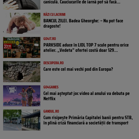
caniculă. Cauciucurile de iarnă pot să facă...
RÂZI CU LACRIMI
BANCUL ZILEI. Badea Gheorghe: – Nu pot face
dragoste!
GO4IT.RO
PARKSIDE aduce în LIDL TOP 7 scule pentru orice
atelier. „Vedeta” ofertei costă doar 129...
DESCOPERA.RO
Care este cel mai vechi pod din Europa?
GO4GAMES
Cel mai așteptat joc video al anului va debuta pe
Netflix
GANDUL.RO
Cum risipește Primăria Capitalei banii pentru STB,
în plină criză financiară a societății de transport