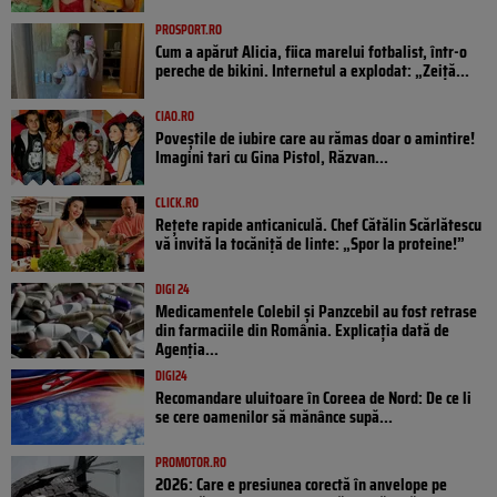
PROSPORT.RO
Cum a apărut Alicia, fiica marelui fotbalist, într-o
pereche de bikini. Internetul a explodat: „Zeiță...
CIAO.RO
Poveştile de iubire care au rămas doar o amintire!
Imagini tari cu Gina Pistol, Răzvan...
CLICK.RO
Rețete rapide anticaniculă. Chef Cătălin Scărlătescu
vă invită la tocăniță de linte: „Spor la proteine!”
DIGI 24
Medicamentele Colebil și Panzcebil au fost retrase
din farmaciile din România. Explicația dată de
Agenția...
DIGI24
Recomandare uluitoare în Coreea de Nord: De ce li
se cere oamenilor să mănânce supă...
PROMOTOR.RO
2026: Care e presiunea corectă în anvelope pe