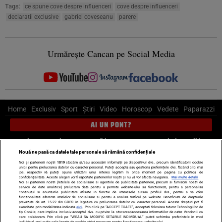
Tags:
ce spune cove despre influenceri
cove despre influenceri
declaratii exclusive
gabriel coveseanu
parere
Urmărește Cancan pe Social Media
Home
Exclusiv
Sport
Știri
Video
Horoscop
Vedete
Paparazzi
AI UN PONT?
Scrie-ne pe Whatsapp
, sună la 0741226226 sau trimite mail la
pont@cancan.ro
Nouă ne pasă ca datele tale personale să rămână confidențiale
Noi și partenerii noștri
1019
stocăm și/sau accesăm informații pe dispozitivul dvs., precum identificatorii cookie
unici pentru prelucrarea datelor cu caracter personal. Puteți accepta sau gestiona preferințele dvs. făcând clic mai
Știri interne
Știri externe
Politică
jos, respectiv vă puteți opune utilizării unui interes legitim în orice moment pe pagina cu politica de
confidențialitate. Aceste alegeri vor fi raportate partenerilor noștri și nu vă vor afecta navigarea.
Mai multe detalii
Noi si partenerii nostri (retelele de socializare si agentiile de publicitate partenere, precum si furnizorii nostri de
servicii de date analitice) prelucram date pentru a permite website-ului sa functioneze, pentru a personaliza
Ultimele stiri
Diete
Insula Iubirii
Dictionar de vise
LIFE STYLE
continutul si anunturile publicitare afisate in functie de interesele si/sau profilul dvs., pentru a va oferi
functionalitati aferente retelelor de socializare si pentru a analiza traficul pe website. Beneficiati de drepturile
Horoscop
prevazute de art. 15-22 din GDPR in legatura cu prelucrarea datelor cu caracter personal. Aceste drepturi pot fi
exercitate prin modalitatea indicata
aici
. Prin click pe “ACCEPT TOATE”, acceptati folosirea tuturor Tehnologiilor de
tip Cookie, care implica inclusiv acceptul dvs. cu privire la stocarea/accesarea informatiilor de catre Vendor-ii cu
Echipa editorială
Termeni si condiții
Politica de confidențialitate
care colaboram. Prin click pe “VREAU SA MODIFIC SETARILE INDIVIDUAL” puteti schimba preferintele in mod
individual, mai putin cele legate de cookie strict necesare pentru functionarea website-ului.