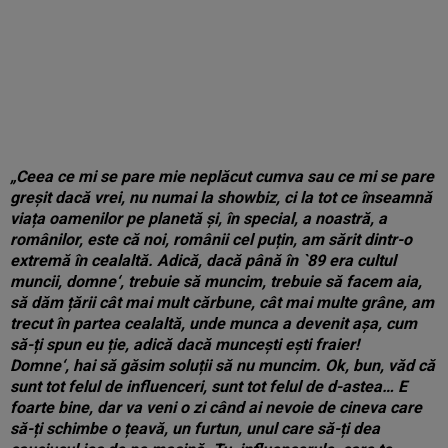
„Ceea ce mi se pare mie neplăcut cumva sau ce mi se pare
greșit dacă vrei, nu numai la showbiz, ci la tot ce înseamnă
viața oamenilor pe planetă și, în special, a noastră, a
românilor, este că noi, românii cel puțin, am sărit dintr-o
extremă în cealaltă. Adică, dacă până în `89 era cultul
muncii, domne‘, trebuie să muncim, trebuie să facem aia,
să dăm țării cât mai mult cărbune, cât mai multe grâne, am
trecut în partea cealaltă, unde munca a devenit așa, cum
să-ți spun eu ție, adică dacă muncești ești fraier!
Domne‘, hai să găsim soluții să nu muncim. Ok, bun, văd că
sunt tot felul de influenceri, sunt tot felul de d-astea… E
foarte bine, dar va veni o zi când ai nevoie de cineva care
să-ți schimbe o țeavă, un furtun, unul care să-ți dea