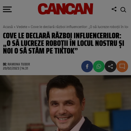
Acasă
»
Vedete
»
Cove le declară război influencerilor: „O să lucreze roboții în loc
COVE LE DECLARĂ RĂZBOI INFLUENCERILOR:
„O SĂ LUCREZE ROBOȚII ÎN LOCUL NOSTRU ȘI
NOI O SĂ STĂM PE TIKTOK”
DE:
RAMONA TUDOR
20/02/2023 | 14:31