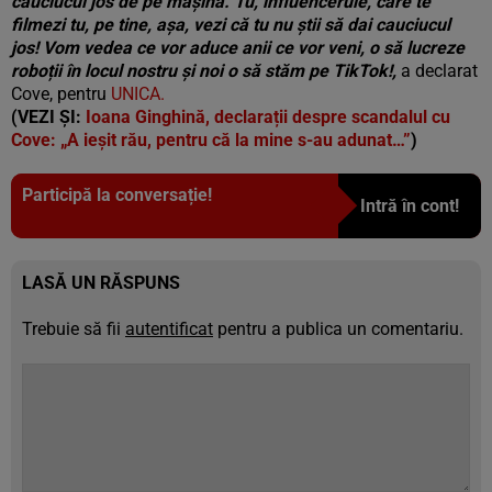
cauciucul jos de pe mașină. Tu, influencerule, care te
filmezi tu, pe tine, așa, vezi că tu nu știi să dai cauciucul
jos! Vom vedea ce vor aduce anii ce vor veni, o să lucreze
roboții în locul nostru și noi o să stăm pe TikTok!,
a declarat
Cove, pentru
UNICA.
(VEZI ȘI:
Ioana Ginghină, declarații despre scandalul cu
Cove: „A ieșit rău, pentru că la mine s-au adunat…”
)
Participă la conversație!
Intră în cont!
LASĂ UN RĂSPUNS
Trebuie să fii
autentificat
pentru a publica un comentariu.