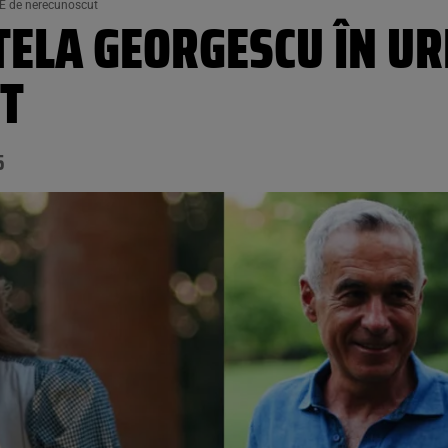
 E de nerecunoscut
ELA GEORGESCU ÎN URM
T
5