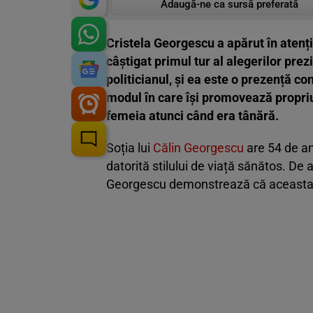
Adaugă-ne ca sursă preferată
Cristela Georgescu a apărut în atenți
câștigat primul tur al alegerilor prez
politicianul, și ea este o prezență c
modul în care își promovează propriul 
femeia atunci când era tânără.
Soția lui
Călin Georgescu
are 54 de an
datorită stilului de viață sănătos. De
Georgescu demonstrează că aceasta a