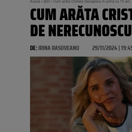
Acasă
»
Știri
»
Cum arăta Cristela Georgescu în urmă cu 15 ani.
CUM ARĂTA CRIST
DE NERECUNOSCU
DE:
IRINA RASOVEANU
29/11/2024 | 19:4