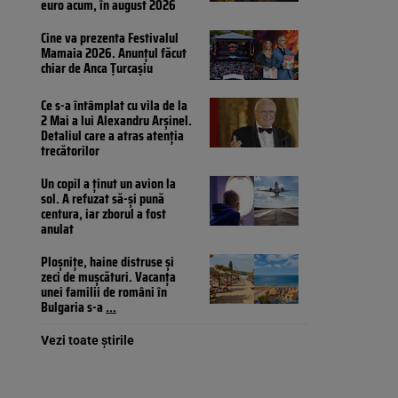
euro acum, în august 2026
Cine va prezenta Festivalul
Mamaia 2026. Anunțul făcut
chiar de Anca Țurcașiu
Ce s-a întâmplat cu vila de la
2 Mai a lui Alexandru Arșinel.
Detaliul care a atras atenția
trecătorilor
Un copil a ținut un avion la
sol. A refuzat să-și pună
centura, iar zborul a fost
anulat
Ploșnițe, haine distruse și
zeci de mușcături. Vacanța
unei familii de români în
Bulgaria s-a
...
Vezi toate știrile