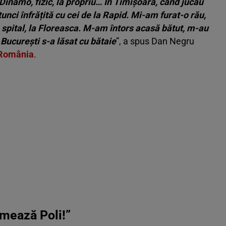
 Dinamo, fizic, la propriu… În Timișoara, când jucau
unci înfrățită cu cei de la Rapid. Mi-am furat-o rău,
 spital, la Floreasca. M-am întors acasă bătut, m-au
București s-a lăsat cu bătaie
”, a spus Dan Negru
 România
.
rmează Poli!”