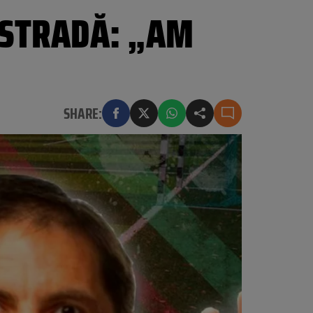
Ă STRADĂ: „AM
SHARE: