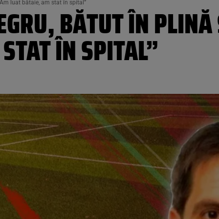
Am luat bătaie, am stat în spital”
EGRU, BĂTUT ÎN PLIN
 STAT ÎN SPITAL”