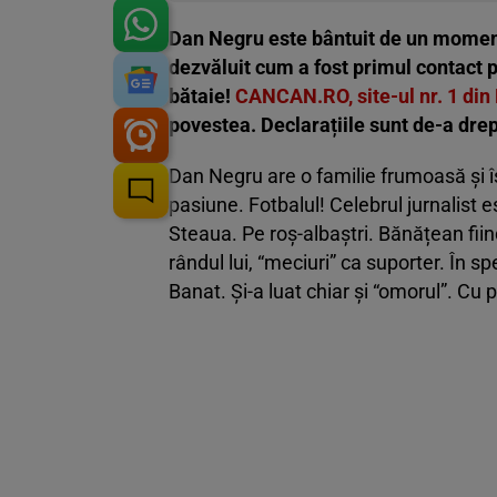
Dan Negru este bântuit de un moment 
dezvăluit cum a fost primul contact p
bătaie!
CANCAN.RO, site-ul nr. 1 di
povestea. Declarațiile sunt de-a drep
Dan Negru are o familie frumoasă și își
pasiune. Fotbalul! Celebrul jurnalist e
Steaua. Pe roș-albaștri. Bănățean fiin
rândul lui, “meciuri” ca suporter. În spe
Banat. Și-a luat chiar și “omorul”. Cu 