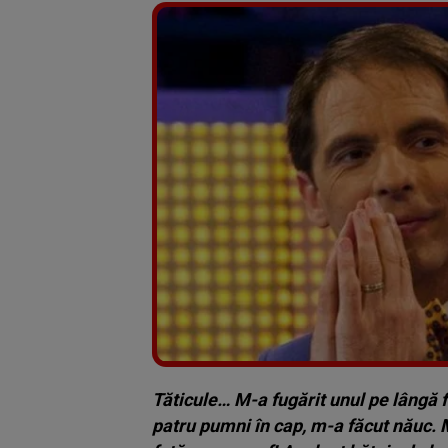
Tăticule… M-a fugărit unul pe lângă f
patru pumni în cap, m-a făcut năuc. 