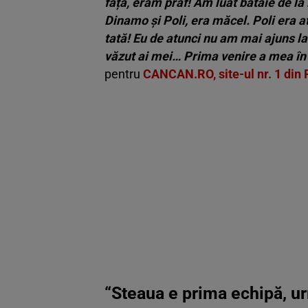
față, eram praf! Am luat bătaie de la
Dinamo și Poli, era măcel. Poli era at
tată! Eu de atunci nu am mai ajuns la
văzut ai mei… Prima venire a mea în 
pentru
CANCAN.RO, site-ul nr. 1 din
“Steaua e prima echipă, u