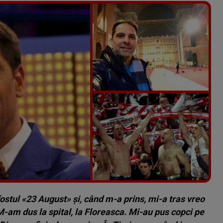
Vezi galeria foto
14 poze
ostul «
23 August» și, când m-a prins, mi-a tras vreo
M-am dus la spital, la Floreasca. Mi-au pus copci pe