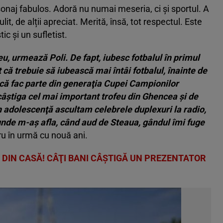
onaj fabulos. Adoră nu numai meseria, ci și sportul. A
it, de alții apreciat. Merită, însă, tot respectul. Este
c și un sufletist.
u, urmează Poli. De fapt, iubesc fotbalul în primul
 că trebuie să iubească mai întâi fotbalul, înainte de
 că fac parte din generaţia Cupei Campionilor
câştiga cel mai important trofeu din Ghencea şi de
 În adolescenţă ascultam celebrele duplexuri la radio,
unde m-aş afla, când aud de Steaua, gândul îmi fuge
u în urmă cu nouă ani.
 DIN CASĂ! CÂŢI BANI CÂŞTIGĂ UN PREZENTATOR