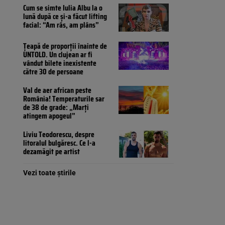
Cum se simte Iulia Albu la o
lună după ce și-a făcut lifting
facial: “Am râs, am plâns”
Țeapă de proporții înainte de
UNTOLD. Un clujean ar fi
vândut bilete inexistente
către 30 de persoane
Val de aer african peste
România! Temperaturile sar
de 38 de grade: „Marți
atingem apogeul”
Liviu Teodorescu, despre
litoralul bulgăresc. Ce l-a
dezamăgit pe artist
Vezi toate știrile