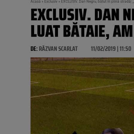
Acasă
»
Exclusiv
»
EXCLUSIV. Dan Negru, bătut în plină stradă: „
EXCLUSIV. DAN N
LUAT BĂTAIE, AM
DE:
RĂZVAN SCARLAT
11/02/2019 | 11:50