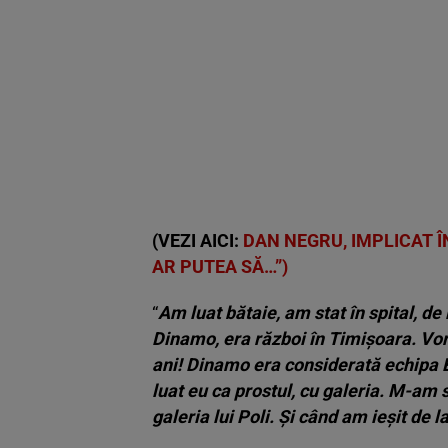
(VEZI AICI:
DAN NEGRU, IMPLICAT Î
AR PUTEA SĂ…”)
“
Am luat bătaie, am stat în spital, de
Dinamo, era război în Timișoara. Vo
ani! Dinamo era considerată echipa B
luat eu ca prostul, cu galeria. M-am s
galeria lui Poli. Și când am ieșit de 