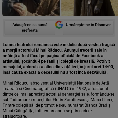
Adaugă-ne ca sursă
Urmărește-ne în Discover
preferată
Lumea teatrului românesc este în doliu după vestea tragică
a morții actorului Mihai Răducu. Anunțul trecerii sale în
neființă a fost făcut pe pagina oficială de Facebook a
artistului, șocându-i pe fanii și colegii de breaslă. Potrivit
mesajului, actorul s-a stins din viață ieri, în jurul orei 14:00,
însă cauza exactă a decesului nu a fost încă dezvăluită.
Mihai Răducu, absolvent al Universității Naționale de Artă
Teatrală și Cinematografică (UNATC) în 1982, a fost unul
dintre cei mai apreciați actori ai generației sale, formându-se
sub îndrumarea maeștrilor Florin Zamfirescu și Marcel Iureș.
Printre colegii săi de promoție s-au numărat Bianca Brad și
Mihai Călugărița, toți remarcându-se prin cariere
strălucitoare.