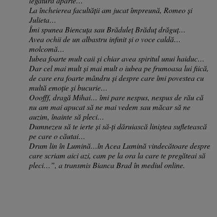
legătură aparte…
La încheierea facultății am jucat împreună, Romeo și
Julieta…
Îmi spunea Biencuța sau Brăduleț Brăduț drăguț…
Avea ochii de un albastru infinit și o voce caldă…
molcomă…
Iubea foarte mult caii și chiar avea spiritul unui haiduc…
Dar cel mai mult și mai mult o iubea pe frumoasa lui fiică,
de care era foarte mândru și despre care îmi povestea cu
multă emoție și bucurie…
Ooofff, dragă Mihai… îmi pare nespus, nespus de rău că
nu am mai apucat să ne mai vedem sau măcar să ne
auzim, înainte să pleci…
Dumnezeu să te ierte și să-ți dăruiască liniștea sufletească
pe care o căutai…
Drum lin în Lumină…în Acea Lumină vindecătoare despre
care scriam aici azi, cam pe la ora la care te pregăteai să
pleci…”, a transmis Bianca Brad în mediul online.