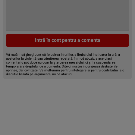
Intră în cont pentru a comenta
Vă rugăm să țineți cont că folosirea injuriilor, a limbajului instigator la ură, a
apelurilor la violență sau trimiterea repetată, în mod abuziv, a aceluiași
comentariu pot duce nu doar la ștergerea mesajului, ci și la suspendarea
temporară a dreptului de a comenta. Site-ul nostru încurajează dezbaterile
aprinse, dar civilizate. Vă mulțumim pentru înțelegere și pentru contribuția la o
discuție bazată pe argumente, nu pe atacuri.