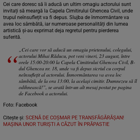
Cei care doresc să îi aducă un ultim omagiu actorului sunt
invitați să meargă la Capela Cimitirului Ghencea Civil, unde
trupul neînsuflețit va fi depus. Slujba de înmormântare va
avea loc sâmbătă, iar numeroase personalități din lumea
artistică și-au exprimat deja regretul pentru pierderea
suferită.
„Cei care vor să aducă un omagiu prietenului, colegului,
actorului Mihai Răducu, pot veni vineri, 23 august, între
orele 15:00-20:00 la Capela Cimitirului Ghencea Civil, B-
dul Ghencea nr. 18, unde va fi depus sicriul cu corpul
neînsuflețit al actorului. Înmormântarea va avea loc
sâmbătă, de la ora 13:00, la același cimitir. Dumnezeu să îl
odihnească!”, se arată într-un alt mesaj postat pe pagina
de Facebook a actorului.
Foto: Facebook
Citește și:
SCENĂ DE COȘMAR PE TRANSFĂGĂRĂȘAN!
MAȘINA UNOR TURIȘTI A CĂZUT ÎN PRĂPASTIE