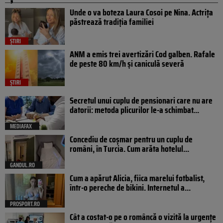
Unde o va boteza Laura Cosoi pe Nina. Actrița
păstrează tradiția familiei
ȘTIRI
ANM a emis trei avertizări Cod galben. Rafale
de peste 80 km/h și caniculă severă
ȘTIRI
Secretul unui cuplu de pensionari care nu are
datorii: metoda plicurilor le-a schimbat...
MEDIAFAX
Concediu de coșmar pentru un cuplu de
români, în Turcia. Cum arăta hotelul...
GANDUL.RO
Cum a apărut Alicia, fiica marelui fotbalist,
într-o pereche de bikini. Internetul a...
PROSPORT.RO
Cât a costat-o pe o româncă o vizită la urgențe