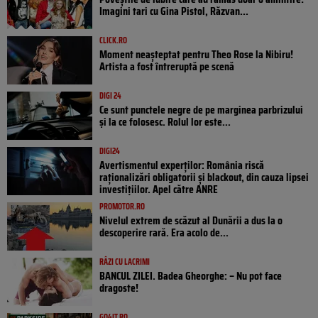
Imagini tari cu Gina Pistol, Răzvan...
CLICK.RO
Moment neașteptat pentru Theo Rose la Nibiru!
Artista a fost întreruptă pe scenă
DIGI 24
Ce sunt punctele negre de pe marginea parbrizului
și la ce folosesc. Rolul lor este...
DIGI24
Avertismentul experților: România riscă
raționalizări obligatorii și blackout, din cauza lipsei
investițiilor. Apel către ANRE
PROMOTOR.RO
Nivelul extrem de scăzut al Dunării a dus la o
descoperire rară. Era acolo de...
RÂZI CU LACRIMI
BANCUL ZILEI. Badea Gheorghe: – Nu pot face
dragoste!
GO4IT.RO