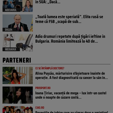
în SUA: „Dacă...
ADEVARUL
„Toată lumea este speriată”. Elita rusă se
teme că FSB „scapă de sub...
DIGI24
Adio drumuri repetate după țigări ieftine în
Bulgaria. România limitează la 40 de...
MEDIAFAX
PARTENERI
CE SE ÎNTÂMPLĂ DOCTORE?
Alina Pușcău, mărturisire sfâșietoare înainte de
operație. A fost diagnosticată cu cancer la sân în...
PROSPORT.RO
Ioana Țiriac, vacanță de mega – lux într-un castel
unde o noapte de cazare costă...
CIAO.RO
Poveştile de iubire care au rămas doar o amintire!