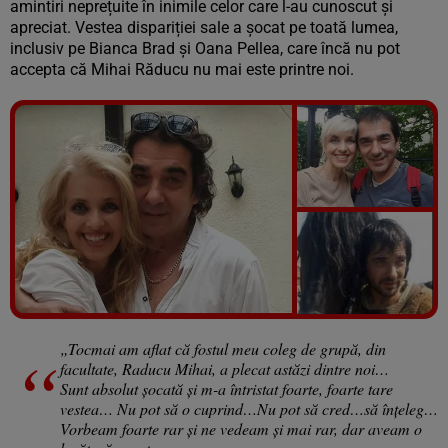
amintiri neprețuite în inimile celor care l-au cunoscut și
apreciat. Vestea dispariției sale a șocat pe toată lumea,
inclusiv pe Bianca Brad și Oana Pellea, care încă nu pot
accepta că Mihai Răducu nu mai este printre noi.
Vezi galeria foto
5 poze
„Tocmai am aflat că fostul meu coleg de grupă, din
facultate, Raducu Mihai, a plecat astăzi dintre noi…
Sunt absolut șocată și m-a întristat foarte, foarte tare
vestea… Nu pot să o cuprind…Nu pot să cred…să înțeleg…
Vorbeam foarte rar și ne vedeam și mai rar, dar aveam o