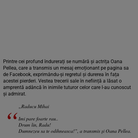
Printre cei profund îndurerați se numără și actrița Oana
Pellea, care a transmis un mesaj emoționant pe pagina sa
de Facebook, exprimându-și regretul și durerea în fața
acestei pierderi. Vestea trecerii sale în neființă a lăsat o
amprentă adâncă în inimile tuturor celor care l-au cunoscut
și admirat.
„Raducu Mihai
Imi pare foarte rau..
Drum lin, Radu!
Dumnezeu sa te odihneasca!”, a transmis și Oana Pellea.