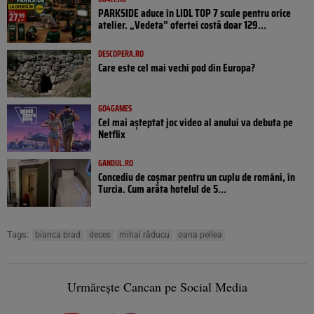
PARKSIDE aduce în LIDL TOP 7 scule pentru orice
atelier. „Vedeta” ofertei costă doar 129...
DESCOPERA.RO
Care este cel mai vechi pod din Europa?
GO4GAMES
Cel mai așteptat joc video al anului va debuta pe
Netflix
GANDUL.RO
Concediu de coșmar pentru un cuplu de români, în
Turcia. Cum arăta hotelul de 5...
Tags:
bianca brad
deces
mihai răducu
oana pellea
Urmărește Cancan pe Social Media