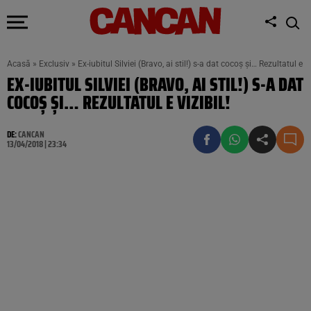
Acasă
»
Exclusiv
»
Ex-iubitul Silviei (Bravo, ai stil!) s-a dat cocoș și… Rezultatul e vi
EX-IUBITUL SILVIEI (BRAVO, AI STIL!) S-A DAT
COCOȘ ȘI… REZULTATUL E VIZIBIL!
DE:
CANCAN
13/04/2018 | 23:34