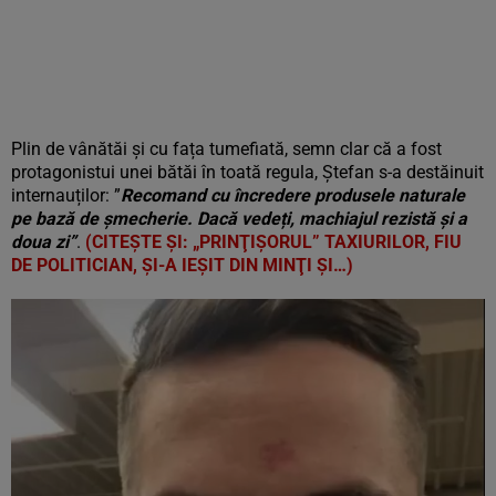
Plin de vânătăi și cu fața tumefiată, semn clar că a fost
protagonistui unei bătăi în toată regula, Ștefan s-a destăinuit
internauților: ”
Recomand cu încredere produsele naturale
pe bază de șmecherie. Dacă vedeți, machiajul rezistă și a
doua zi”
.
(CITEȘTE ȘI: „PRINŢIŞORUL” TAXIURILOR, FIU
DE POLITICIAN, ŞI-A IEŞIT DIN MINŢI ŞI…)