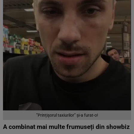
”Prințișorul taxiurilor” și-a furat-o!
A combinat mai multe frumuseți din showbiz