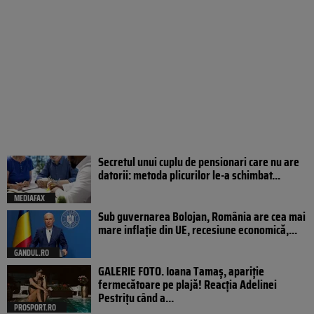
Secretul unui cuplu de pensionari care nu are
datorii: metoda plicurilor le-a schimbat...
MEDIAFAX
Sub guvernarea Bolojan, România are cea mai
mare inflație din UE, recesiune economică,...
GANDUL.RO
GALERIE FOTO. Ioana Tamaş, apariție
fermecătoare pe plajă! Reacția Adelinei
Pestrițu când a...
PROSPORT.RO