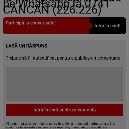
pe Whatsapp la 0741
CANCAN (226.226)
Participă la conversație!
Intră în cont!
LASĂ UN RĂSPUNS
Trebuie să fii
autentificat
pentru a publica un comentariu.
Intră în cont pentru a comenta
Vă rugăm să țineți cont că folosirea injuriilor, a limbajului instigator la ură, a
apelurilor la violență sau trimiterea repetată, în mod abuziv, a aceluiași