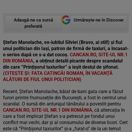
Adaugă-ne ca sursă
Urmărește-ne în Discover
preferată
Ștefan Manolache, ex-iubitul Silviei (Bravo, ai stil!) și fiul
unui politician din Iași, patron de firmă de taxiuri, a încasat-
o serios după ce s-a dat cocoș.
CANCAN.RO, SITE-UL NR.1
DIN ROMÂNIA
, a obținut detalii picante despre scandalul
din care ”Prințișorul taxiurilor” a ieșit destul de șifonat.
(CITEȘTE ȘI:
FATA CATINCĂI ROMAN, ÎN VACANȚĂ
ALĂTURI DE FIUL UNUI POLITICIAN)
Recent, Ștefan Manolache, băiat de bani gata care a făcut
furori printre frumusețile din București, a fost în centrul unui
scandal. O sursă din anturajul tânărului a povestit pentru
CANCAN.RO, SITE-UL NR.1 DIN ROMÂNIA
, că altercația în
care a fost implicat Ștefan s-a petrecut pe fondul unui
conflict mai vechi, dar și al consumului de diverse licori. Cert
este că ”Prințișorul taxiurilor” și-a „furat-o” de la un temut