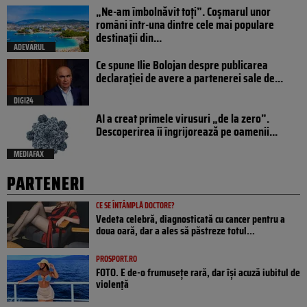
„Ne-am îmbolnăvit toți”. Coșmarul unor
români într-una dintre cele mai populare
destinații din...
ADEVARUL
Ce spune Ilie Bolojan despre publicarea
declarației de avere a partenerei sale de...
DIGI24
AI a creat primele virusuri „de la zero”.
Descoperirea îi îngrijorează pe oamenii...
MEDIAFAX
PARTENERI
CE SE ÎNTÂMPLĂ DOCTORE?
Vedeta celebră, diagnosticată cu cancer pentru a
doua oară, dar a ales să păstreze totul...
PROSPORT.RO
FOTO. E de-o frumusețe rară, dar își acuză iubitul de
violență