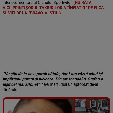
interlop, membru al Clanului Sportivilor.
(NU RATA,
AICI: PRINŢIŞORUL TAXIURILOR A ”ÎNFIAT-O” PE FIICA
SILVIEI DE LA ”BRAVO, AI STIL!)
”Nu știu de la ce a pornit bătaia, dar i-am văzut când își
împărteau pumni și picioare. Din tot scandalul, Ștefan a
ieșit cel mai șifonat”
, ne-a mărturisit un apropiat de-al
tânărului.