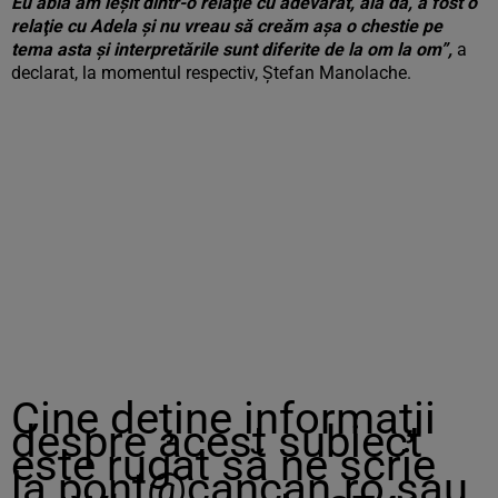
Eu abia am ieşit dintr-o relaţie cu adevărat, aia da, a fost o
relaţie cu Adela şi nu vreau să creăm aşa o chestie pe
tema asta şi interpretările sunt diferite de la om la om”,
a
declarat, la momentul respectiv, Ștefan Manolache.
Cine deţine informaţii
despre acest subiect
este rugat să ne scrie
la
pont@cancan.ro
sau