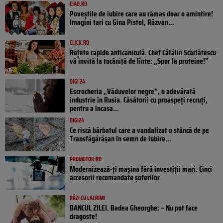
CIAO.RO
Poveştile de iubire care au rămas doar o amintire!
Imagini tari cu Gina Pistol, Răzvan...
CLICK.RO
Rețete rapide anticaniculă. Chef Cătălin Scărlătescu
vă invită la tocăniță de linte: „Spor la proteine!”
DIGI 24
Escrocheria „Văduvelor negre”, o adevărată
industrie în Rusia. Căsătorii cu proaspeți recruți,
pentru a încasa...
DIGI24
Ce riscă bărbatul care a vandalizat o stâncă de pe
Transfăgărășan în semn de iubire...
PROMOTOR.RO
Modernizează-ți mașina fără investiții mari. Cinci
accesorii recomandate șoferilor
RÂZI CU LACRIMI
BANCUL ZILEI. Badea Gheorghe: – Nu pot face
dragoste!