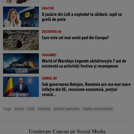
GO4IT.RO
O jucărie din Lidl a explodat la căldură: copil cu
grefă de piele
DESCOPERA.RO
Care este cel mai vechi pod din Europa?
GO4GAMES
World of Warships Legends sărbătorește 7 ani de
existență cu activități festive și recompense
GANDUL.RO
Sub guvernarea Bolojan, România are cea mai mare
inflație din UE, recesiune economică, prețuri
record...
Tags:
batut
cafti
interlop
printul taxiurilor
stefan manolache
Urmărește Cancan pe Social Media