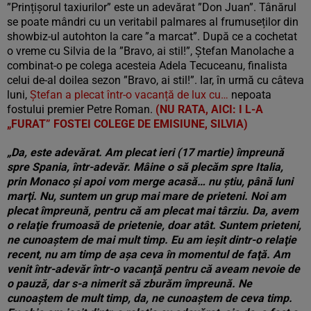
”Prințișorul taxiurilor” este un adevărat ”Don Juan”. Tânărul
se poate mândri cu un veritabil palmares al frumuseților din
showbiz-ul autohton la care ”a marcat”. După ce a cochetat
o vreme cu Silvia de la ”Bravo, ai stil!”, Ștefan Manolache a
combinat-o pe colega acesteia Adela Tecuceanu, finalista
celui de-al doilea sezon ”Bravo, ai stil!”. Iar, în urmă cu câteva
luni,
Ștefan a plecat într-o vacanță de lux cu…
nepoata
fostului premier Petre Roman.
(NU RATA, AICI: I L-A
„FURAT” FOSTEI COLEGE DE EMISIUNE, SILVIA)
„Da, este adevărat. Am plecat ieri (17 martie) împreună
spre Spania, într-adevăr. Mâine o să plecăm spre Italia,
prin Monaco şi apoi vom merge acasă… nu ştiu, până luni
marţi. Nu, suntem un grup mai mare de prieteni. Noi am
plecat împreună, pentru că am plecat mai târziu. Da, avem
o relaţie frumoasă de prietenie, doar atât. Suntem prieteni,
ne cunoaştem de mai mult timp. Eu am ieşit dintr-o relaţie
recent, nu am timp de aşa ceva în momentul de faţă. Am
venit într-adevăr într-o vacanţă pentru că aveam nevoie de
o pauză, dar s-a nimerit să zburăm împreună. Ne
cunoaştem de mult timp, da, ne cunoaştem de ceva timp.