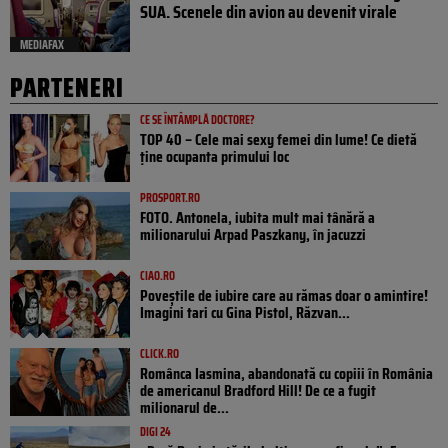
SUA. Scenele din avion au devenit virale
MEDIAFAX
PARTENERI
CE SE ÎNTÂMPLĂ DOCTORE?
TOP 40 – Cele mai sexy femei din lume! Ce dietă
ține ocupanta primului loc
PROSPORT.RO
FOTO. Antonela, iubita mult mai tânără a
milionarului Arpad Paszkany, în jacuzzi
CIAO.RO
Poveştile de iubire care au rămas doar o amintire!
Imagini tari cu Gina Pistol, Răzvan...
CLICK.RO
Românca Iasmina, abandonată cu copiii în România
de americanul Bradford Hill! De ce a fugit
milionarul de...
DIGI 24