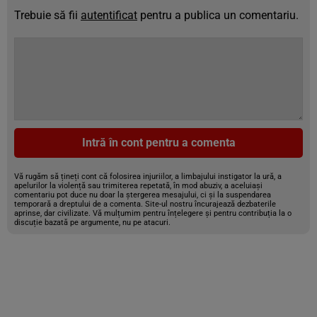
Trebuie să fii
autentificat
pentru a publica un comentariu.
Intră în cont pentru a comenta
Vă rugăm să țineți cont că folosirea injuriilor, a limbajului instigator la ură, a
apelurilor la violență sau trimiterea repetată, în mod abuziv, a aceluiași
comentariu pot duce nu doar la ștergerea mesajului, ci și la suspendarea
temporară a dreptului de a comenta. Site-ul nostru încurajează dezbaterile
aprinse, dar civilizate. Vă mulțumim pentru înțelegere și pentru contribuția la o
discuție bazată pe argumente, nu pe atacuri.