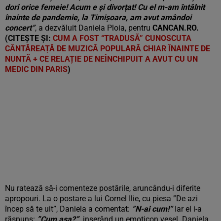
dori orice femeie! Acum e și divorțat! Cu el m-am întâlnit
înainte de pandemie, la Timișoara, am avut amândoi
concert”
, a dezvăluit Daniela Ploia, pentru
CANCAN.RO.
(CITEȘTE ȘI:
CUM A FOST “TRADUSĂ” CUNOSCUTA
CÂNTĂREAȚĂ DE MUZICĂ POPULARĂ CHIAR ÎNAINTE DE
NUNTĂ + CE RELAȚIE DE NEÎNCHIPUIT A AVUT CU UN
MEDIC DIN PARIS
)
Nu ratează să-i comenteze postările, aruncându-i diferite
apropouri. La o postare a lui Cornel Ilie, cu piesa ”De azi
încep să te uit”, Daniela a comentat:
”N-ai cum!”
Iar el i-a
răspuns:
”Cum așa?”,
inserând un emoticon vesel. Daniela