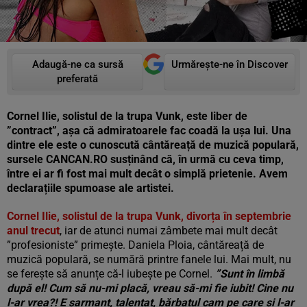
Adaugă-ne ca sursă
Urmărește-ne în Discover
preferată
Cornel Ilie, solistul de la trupa Vunk, este liber de
”contract”, așa că admiratoarele fac coadă la ușa lui. Una
dintre ele este o cunoscută cântăreață de muzică populară,
sursele CANCAN.RO susținând că, în urmă cu ceva timp,
între ei ar fi fost mai mult decât o simplă prietenie. Avem
declarațiile spumoase ale artistei.
Cornel Ilie, solistul de la trupa Vunk, divorța în septembrie
anul trecut
, iar de atunci numai zâmbete mai mult decât
”profesioniste” primește. Daniela Ploia, cântăreață de
muzică populară, se numără printre fanele lui. Mai mult, nu
se ferește să anunțe că-l iubește pe Cornel.
”Sunt în limbă
după el! Cum să nu-mi placă, vreau să-mi fie iubit! Cine nu
l-ar vrea?! E șarmant, talentat, bărbatul cam pe care și l-ar