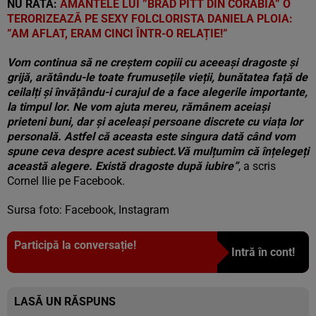
NU RATA:
AMANTELE LUI ”BRAD PITT DIN CORABIA” O
TERORIZEAZĂ PE SEXY FOLCLORISTA DANIELA PLOIA:
”AM AFLAT, ERAM CINCI ÎNTR-O RELAȚIE!”
Vom continua să ne creștem copiii cu aceeași dragoste și
grijă, arătându-le toate frumusețile vieții, bunătatea față de
ceilalți și învățându-i curajul de a face alegerile importante,
la timpul lor. Ne vom ajuta mereu, rămânem aceiași
prieteni buni, dar și aceleași persoane discrete cu viața lor
personală. Astfel că aceasta este singura dată când vom
spune ceva despre acest subiect.Vă mulțumim că înțelegeți
această alegere. Există dragoste după iubire”
, a scris
Cornel Ilie pe Facebook.
Sursa foto: Facebook, Instagram
Participă la conversație!
Intră în cont!
LASĂ UN RĂSPUNS