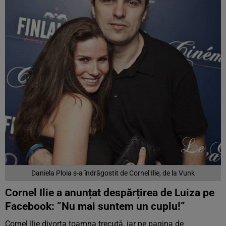
Daniela Ploia s-a îndrăgostit de Cornel Ilie, de la Vunk
Cornel Ilie a anunțat despărțirea de Luiza pe
Facebook: ”Nu mai suntem un cuplu!”
Cornel Ilie divorța toamna trecută, iar pe pagina de