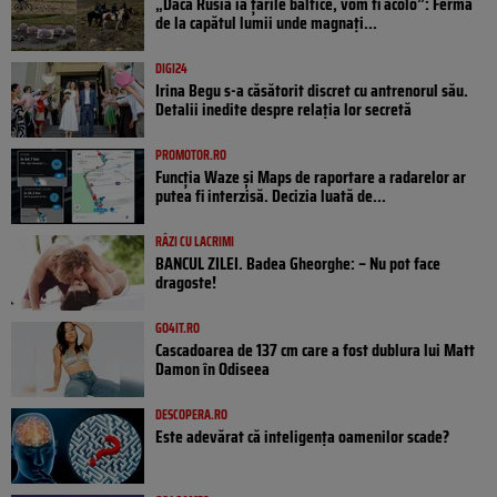
„Dacă Rusia ia țările baltice, vom fi acolo”: Ferma
de la capătul lumii unde magnați...
DIGI24
Irina Begu s-a căsătorit discret cu antrenorul său.
Detalii inedite despre relația lor secretă
PROMOTOR.RO
Funcția Waze și Maps de raportare a radarelor ar
putea fi interzisă. Decizia luată de...
RÂZI CU LACRIMI
BANCUL ZILEI. Badea Gheorghe: – Nu pot face
dragoste!
GO4IT.RO
Cascadoarea de 137 cm care a fost dublura lui Matt
Damon în Odiseea
DESCOPERA.RO
Este adevărat că inteligența oamenilor scade?