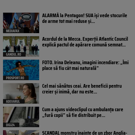
ALARMĂ la Pentagon! SUA își vede stocurile
de arme tot mai reduse și...
MEDIAFAX
Acordul de la Mecca. Experții Atlantic Council
explică pactul de apărare comună semnat...
GANDUL.RO
FOTO. Irina Deleanu, imagini incendiare: „Îmi
place să fiu cât mai naturală”
PROSPORT.RO
Cel mai sănătos ceai. Are beneficii pentru
creier și inimă, dar nu este...
ADEVARUL
Cum a ajuns videoclipul cu ambulanța care
„fură copii” să fie distribuit pe...
DIGI24
SCANDAL monstru înainte de un zbor Anglia-