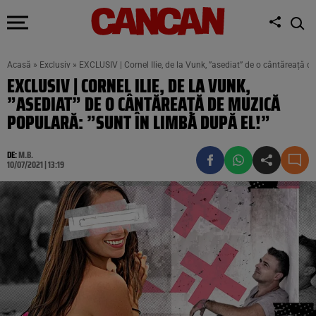
Acasă
»
Exclusiv
»
EXCLUSIV | Cornel Ilie, de la Vunk, ”asediat” de o cântăreață d
EXCLUSIV | CORNEL ILIE, DE LA VUNK,
”ASEDIAT” DE O CÂNTĂREAȚĂ DE MUZICĂ
POPULARĂ: ”SUNT ÎN LIMBĂ DUPĂ EL!”
DE:
M.B.
10/07/2021 | 13:19