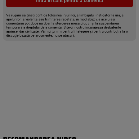
Intră în cont pentru a comenta
Vă rugăm să țineți cont că folosirea injuriilor, a limbajului instigator la ură, a
apelurilor la violență sau trimiterea repetată, în mod abuziv, a aceluiași
comentariu pot duce nu doar la ștergerea mesajului, ci și la suspendarea
temporară a dreptului de a comenta. Site-ul nostru încurajează dezbaterile
aprinse, dar civilizate. Vă mulțumim pentru înțelegere și pentru contribuția la o
discuție bazată pe argumente, nu pe atacuri.