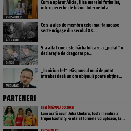
Cum a apărut Alicia, fiica marelui fotbalist,
într-o pereche de bikini. Internetul a...
PROSPORT.RO
Ce s-a ales de membrii celei mai faimoase
secte ucigașe din secolul XX....
ADEVARUL
S-a aflat cine este bărbatul care a „pictat” o
declarație de dragoste pe...
DIGI24
„În niciun fel”. Răspunsul unui deputat
întrebat dacă un om obișnuit poate obține...
MEDIAFAX
PARTENERI
CE SE ÎNTÂMPLĂ DOCTORE?
Cum arată acum Julia Chelaru, fosta membră a
trupei Exotic! Și-a etalat formele voluptoase, la...
PROSPORT.RO