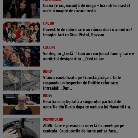
Ioana Țiriac, vacanță de mega – lux într-un castel
unde o noapte de cazare costă...
CIAO.RO
Poveştile de iubire care au rămas doar o amintire!
Imagini tari cu Gina Pistol, Răzvan...
CLICK.RO
Smiley, în „fustă”! Cum au reacționat fanii și care e
verdictul designerilor. „Cred că are...
DIGI 24
Stânca vandalizată pe Transfăgărășan. Ce le
răspunde un inspector de Poliție celor care
întreabă: „Dar...
DIGI24
Reacția neașteptată a singurului partidul de
opoziţie din Rusia după ce văduva lui Navalnîi i-a...
PROMOTOR.RO
2026: Care e presiunea corectă în anvelope pe
caniculă. Cauciucurile de iarnă pot să facă...