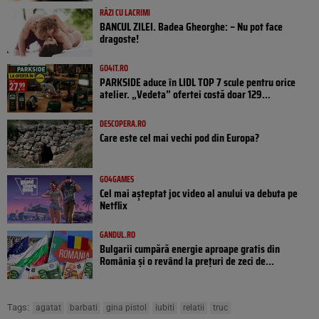
RÂZI CU LACRIMI
BANCUL ZILEI. Badea Gheorghe: – Nu pot face
dragoste!
GO4IT.RO
PARKSIDE aduce în LIDL TOP 7 scule pentru orice
atelier. „Vedeta” ofertei costă doar 129...
DESCOPERA.RO
Care este cel mai vechi pod din Europa?
GO4GAMES
Cel mai așteptat joc video al anului va debuta pe
Netflix
GANDUL.RO
Bulgarii cumpără energie aproape gratis din
România și o revând la prețuri de zeci de...
Tags:
agatat
barbati
gina pistol
iubiti
relatii
truc