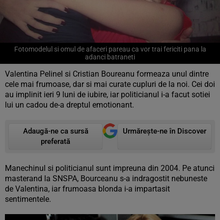
Fotomodelul si omul de afaceri pareau ca vor trai fericiti pana la
adanci batraneti
Valentina Pelinel si Cristian Boureanu formeaza unul dintre
cele mai frumoase, dar si mai curate cupluri de la noi. Cei doi
au implinit ieri 9 luni de iubire, iar politicianul i-a facut sotiei
lui un cadou de-a dreptul emotionant.
Adaugă-ne ca sursă
Urmărește-ne în Discover
preferată
Manechinul si politicianul sunt impreuna din 2004. Pe atunci
masterand la SNSPA, Bourceanu s-a indragostit nebuneste
de Valentina, iar frumoasa blonda i-a impartasit
sentimentele.