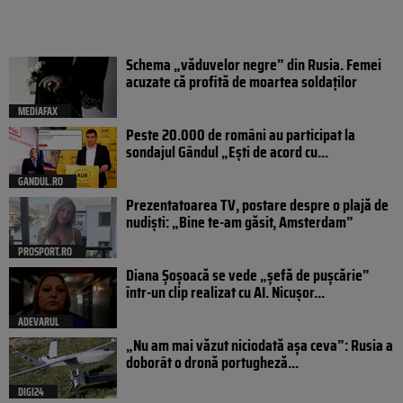
Schema „văduvelor negre” din Rusia. Femei
acuzate că profită de moartea soldaților
MEDIAFAX
Peste 20.000 de români au participat la
sondajul Gândul „Ești de acord cu...
GANDUL.RO
Prezentatoarea TV, postare despre o plajă de
nudiști: „Bine te-am găsit, Amsterdam”
PROSPORT.RO
Diana Șoșoacă se vede „șefă de pușcărie”
într-un clip realizat cu AI. Nicușor...
ADEVARUL
„Nu am mai văzut niciodată așa ceva”: Rusia a
doborât o dronă portugheză...
DIGI24