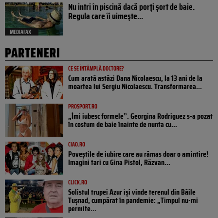
Nu intri în piscină dacă porți șort de baie.
Regula care îi uimește...
MEDIAFAX
PARTENERI
CE SE ÎNTÂMPLĂ DOCTORE?
Cum arată astăzi Dana Nicolaescu, la 13 ani de la
moartea lui Sergiu Nicolaescu. Transformarea...
PROSPORT.RO
„Îmi iubesc formele”. Georgina Rodriguez s-a pozat
în costum de baie înainte de nunta cu...
CIAO.RO
Poveştile de iubire care au rămas doar o amintire!
Imagini tari cu Gina Pistol, Răzvan...
CLICK.RO
Solistul trupei Azur își vinde terenul din Băile
Tușnad, cumpărat în pandemie: „Timpul nu-mi
permite...