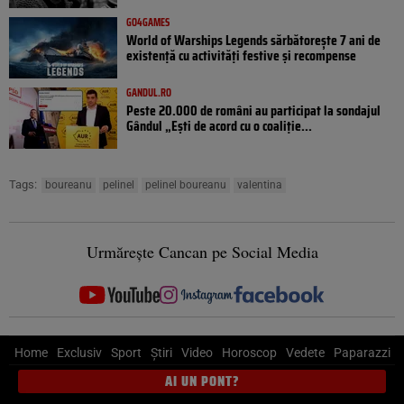
GO4GAMES
World of Warships Legends sărbătorește 7 ani de
existență cu activități festive și recompense
GANDUL.RO
Peste 20.000 de români au participat la sondajul
Gândul „Ești de acord cu o coaliție...
Tags:
boureanu
pelinel
pelinel boureanu
valentina
Urmărește Cancan pe Social Media
Home
Exclusiv
Sport
Știri
Video
Horoscop
Vedete
Paparazzi
AI UN PONT?