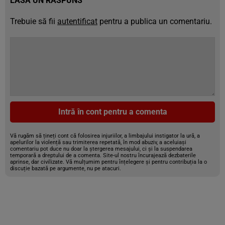
LASĂ UN RĂSPUNS
Trebuie să fii
autentificat
pentru a publica un comentariu.
Intră în cont pentru a comenta
Vă rugăm să țineți cont că folosirea injuriilor, a limbajului instigator la ură, a
apelurilor la violență sau trimiterea repetată, în mod abuziv, a aceluiași
comentariu pot duce nu doar la ștergerea mesajului, ci și la suspendarea
temporară a dreptului de a comenta. Site-ul nostru încurajează dezbaterile
aprinse, dar civilizate. Vă mulțumim pentru înțelegere și pentru contribuția la o
discuție bazată pe argumente, nu pe atacuri.