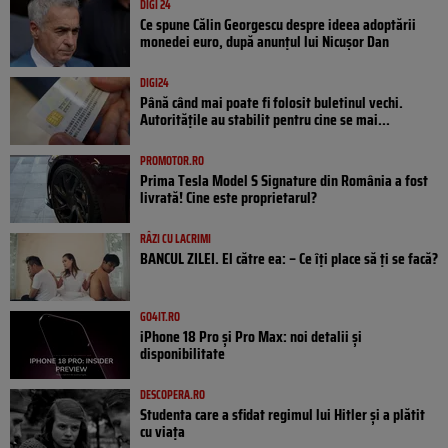
DIGI 24
Ce spune Călin Georgescu despre ideea adoptării
monedei euro, după anunțul lui Nicușor Dan
DIGI24
Până când mai poate fi folosit buletinul vechi.
Autoritățile au stabilit pentru cine se mai...
PROMOTOR.RO
Prima Tesla Model S Signature din România a fost
livrată! Cine este proprietarul?
RÂZI CU LACRIMI
BANCUL ZILEI. El către ea: – Ce îți place să ți se facă?
GO4IT.RO
iPhone 18 Pro și Pro Max: noi detalii și
disponibilitate
DESCOPERA.RO
Studenta care a sfidat regimul lui Hitler și a plătit
cu viața