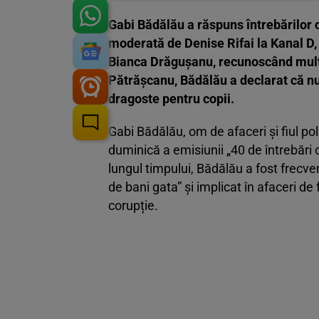
Gabi Bădălău a răspuns întrebărilor c
moderată de Denise Rifai la Kanal D, 
Bianca Drăgușanu, recunoscând multipl
Pătrășcanu, Bădălău a declarat că nu a
dragoste pentru copii.
Gabi Bădălău, om de afaceri și fiul pol
duminică a emisiunii „40 de întrebări 
lungul timpului, Bădălău a fost frecve
de bani gata” și implicat în afaceri de 
corupție.