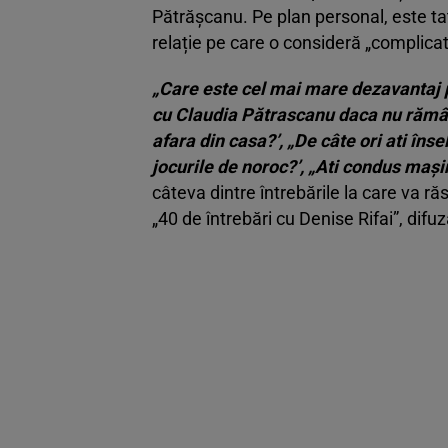
Pătrășcanu. Pe plan personal, este tată
relație pe care o consideră „complicat
„Care este cel mai mare dezavantaj pe
cu Claudia Pătrascanu daca nu rămâne
afara din casa?’, „De câte ori ati în
jocurile de noroc?’, „Ati condus mașin
câteva dintre întrebările la care va r
„40 de întrebări cu Denise Rifai”, difuz