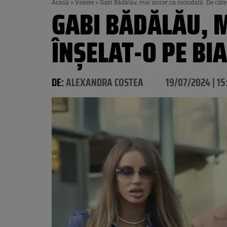
Acasă
»
Vedete
»
Gabi Bădălău, mai sincer ca niciodată. De câte 
GABI BĂDĂLĂU, M
ÎNȘELAT-O PE BI
DE:
ALEXANDRA COSTEA
19/07/2024 | 15