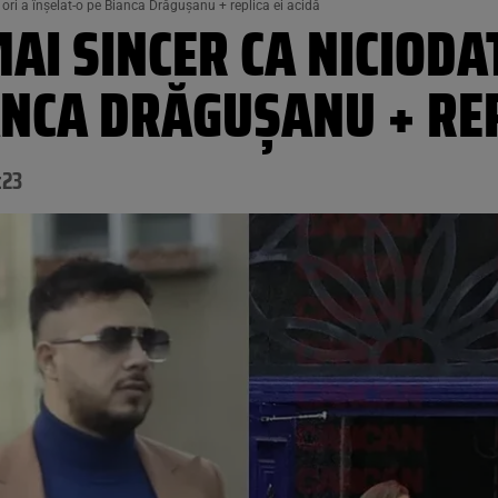
ori a înșelat-o pe Bianca Drăgușanu + replica ei acidă
AI SINCER CA NICIODAT
ANCA DRĂGUȘANU + REP
:23