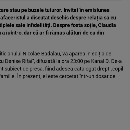
are stau pe buzele tuturor. Invitat în emisiunea
afaceristul a discutat deschis despre relația sa cu
ele sale infidelități. Despre fosta soție, Claudia
 iubit-o, dar că ar fi rămas alături de ea din
iticianului Nicolae Bădălău, va apărea în ediția de
cu Denise Rifai”, difuzată la ora 23:00 pe Kanal D. De-a
nt subiect de presă, fiind adesea catalogat drept „copil
familie. În prezent, el este cercetat într-un dosar de