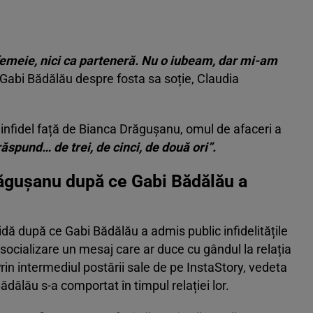
femeie, nici ca parteneră. Nu o iubeam, dar mi-am
t Gabi Bădălău despre fosta sa soție, Claudia
t infidel față de Bianca Drăgușanu, omul de afaceri a
răspund… de trei, de cinci, de două ori”.
răgușanu după ce Gabi Bădălău a
dă după ce Gabi Bădălău a admis public infidelitățile
 socializare un mesaj care ar duce cu gândul la relația
rin intermediul postării sale de pe InstaStory, vedeta
ădălău s-a comportat în timpul relației lor.