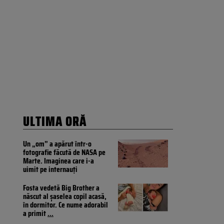
ULTIMA ORĂ
Un „om” a apărut într-o
fotografie făcută de NASA pe
Marte. Imaginea care i-a
uimit pe internauți
Fosta vedetă Big Brother a
născut al șaselea copil acasă,
în dormitor. Ce nume adorabil
a primit
...