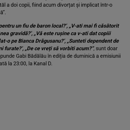
l a doi copii, fiind acum divorțat și implicat într-o
ă”.
ntru un fiu de baron local?’, „V-ati mai fi căsătorit
a gravidă?’, „Vă este rușine ca v-ati dat copiii
selat-o pe Bianca Drăgusanu?’, „Sunteti dependent de
i furate?’, „De ce vreți să vorbiti acum?”
, sunt doar
ăspunde Gabi Bădălău în ediția de duminică a emisiunii
ată la 23:00, la Kanal D.