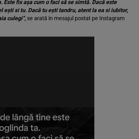
. Este fix așa cum o faci să se simtă. Dacă este
l ești si tu. Dacă tu ești tandru, atent la ea si iubitor,
aia culegi”,
se arată în mesajul postat pe Instagram