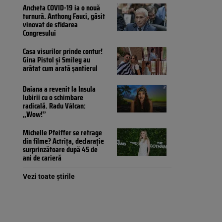
Ancheta COVID-19 ia o nouă
turnură. Anthony Fauci, găsit
vinovat de sfidarea
Congresului
Casa visurilor prinde contur!
Gina Pistol și Smiley au
arătat cum arată șantierul
Daiana a revenit la Insula
Iubirii cu o schimbare
radicală. Radu Vâlcan:
„Wow!”
Michelle Pfeiffer se retrage
din filme? Actrița, declarație
surprinzătoare după 45 de
ani de carieră
Vezi toate știrile