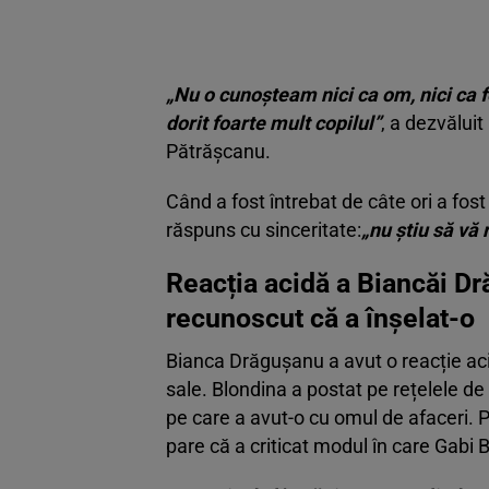
„Nu o cunoșteam nici ca om, nici ca 
dorit foarte mult copilul”
, a dezvălui
Pătrășcanu.
Când a fost întrebat de câte ori a fos
răspuns cu sinceritate:
„nu știu să vă 
Reacția acidă a Biancăi D
recunoscut că a înșelat-o
Bianca Drăgușanu a avut o reacție aci
sale. Blondina a postat pe rețelele de
pe care a avut-o cu omul de afaceri. P
pare că a criticat modul în care Gabi B