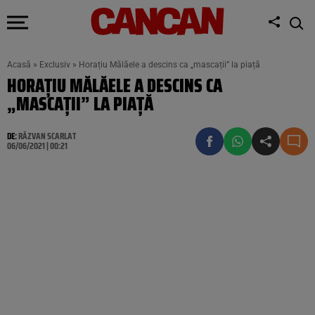
Acasă
»
Exclusiv
»
Horațiu Mălăele a descins ca „mascații” la piață
HORAȚIU MĂLĂELE A DESCINS CA
„MASCAȚII” LA PIAȚĂ
DE:
RĂZVAN SCARLAT
06/06/2021 | 00:21