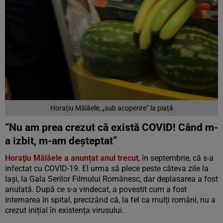
Horațiu Mălăele, „sub acoperire” la piață
“Nu am prea crezut că există COVID! Când m-
a izbit, m-am deșteptat”
Horaţiu Mălăele a anunțat anul trecut
, în septembrie, că s-a
infectat cu COVID-19. El urma să plece peste câteva zile la
Iaşi, la Gala Serilor Filmului Românesc, dar deplasarea a fost
anulată. După ce s-a vindecat, a povestit cum a fost
internarea în spital, precizând că, la fel ca mulți români, nu a
crezut inițial în existența virusului.