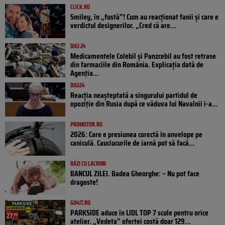
CLICK.RO
Smiley, în „fustă”! Cum au reacționat fanii și care e
verdictul designerilor. „Cred că are...
DIGI 24
Medicamentele Colebil și Panzcebil au fost retrase
din farmaciile din România. Explicația dată de
Agenția...
DIGI24
Reacția neașteptată a singurului partidul de
opoziţie din Rusia după ce văduva lui Navalnîi i-a...
PROMOTOR.RO
2026: Care e presiunea corectă în anvelope pe
caniculă. Cauciucurile de iarnă pot să facă...
RÂZI CU LACRIMI
BANCUL ZILEI. Badea Gheorghe: – Nu pot face
dragoste!
GO4IT.RO
PARKSIDE aduce în LIDL TOP 7 scule pentru orice
atelier. „Vedeta” ofertei costă doar 129...