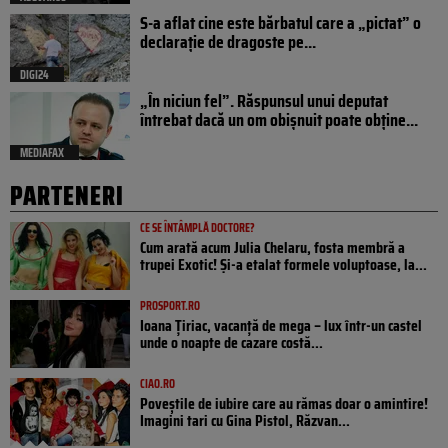
S-a aflat cine este bărbatul care a „pictat” o
declarație de dragoste pe...
DIGI24
„În niciun fel”. Răspunsul unui deputat
întrebat dacă un om obișnuit poate obține...
MEDIAFAX
PARTENERI
CE SE ÎNTÂMPLĂ DOCTORE?
Cum arată acum Julia Chelaru, fosta membră a
trupei Exotic! Și-a etalat formele voluptoase, la...
PROSPORT.RO
Ioana Țiriac, vacanță de mega – lux într-un castel
unde o noapte de cazare costă...
CIAO.RO
Poveştile de iubire care au rămas doar o amintire!
Imagini tari cu Gina Pistol, Răzvan...