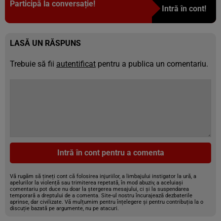
Participă la conversație!
Intră în cont!
LASĂ UN RĂSPUNS
Trebuie să fii
autentificat
pentru a publica un comentariu.
Intră în cont pentru a comenta
Vă rugăm să țineți cont că folosirea injuriilor, a limbajului instigator la ură, a
apelurilor la violență sau trimiterea repetată, în mod abuziv, a aceluiași
comentariu pot duce nu doar la ștergerea mesajului, ci și la suspendarea
temporară a dreptului de a comenta. Site-ul nostru încurajează dezbaterile
aprinse, dar civilizate. Vă mulțumim pentru înțelegere și pentru contribuția la o
discuție bazată pe argumente, nu pe atacuri.