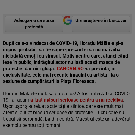
Adaugă-ne ca sursă
Urmărește-ne în Discover
preferată
După ce s-a vindecat de COVID-19, Horațiu Mălăele și-a
impus, probabil, să fie super-precaut și să nu mai aibă
niciodată emoții cu virusul. Motiv pentru care, atunci când
iese în public, îndrăgitul actor nu lasă acasă masca de
protecție, dar nici gluga.
CANCAN.RO
vă prezintă, în
exclusivitate, cele mai recente imagini cu artistul, la o
sesiune de cumpărături la Piața Floreasca.
Horațiu Mălăele nu lasă garda jos! A fost infectat cu COVID-
19, iar acum
a luat măsuri serioase pentru a nu recidiva
.
Ușor, ușor și-a reluat activitățile zilnice, dar este mult mai
atent și a luat măsuri serioase de protecție. Lucru care nu
trebui să surprindă, ba din contră. Maestrul este un adevărat
exemplu pentru toți românii.