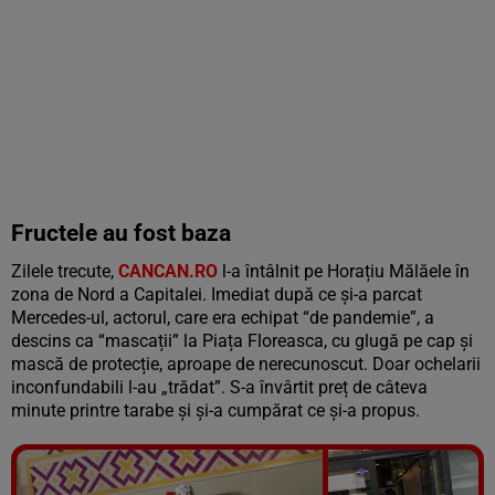
Fructele au fost baza
Zilele trecute,
CANCAN.RO
l-a întâlnit pe Horațiu Mălăele în
zona de Nord a Capitalei. Imediat după ce și-a parcat
Mercedes-ul, actorul, care era echipat “de pandemie”, a
descins ca “mascații” la Piața Floreasca, cu glugă pe cap și
mască de protecție, aproape de nerecunoscut. Doar ochelarii
inconfundabili l-au „trădat”. S-a învârtit preț de câteva
minute printre tarabe și și-a cumpărat ce și-a propus.