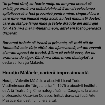
“
În primul rând, ca foarte mulţi, nu am prea crezut că
există, pe urmă era neîndoielnic că îl am şi recluziunea
spitalicească a fost groaznică pentru mine, singurul lucru
care mi-a mai îndulcit viaţa acolo au fost minunaţii doctori
care au stat pe lângă mine şi fetele drăguţe din anturajul
lor. Asta m-a mai îmbunat uneori, altfel am fost o perioadă
disperat.
Dar omul trebuie să treacă şi prin asta, să vadă cât de
fantastică este viaţa altfel. Am ajuns acasă, mi-am revenit
şi m-am apucat de treabă. Ştiam că există ceva, dar nu
eram aşa de sigur. Când m-a izbit, m-am deşteptat
”, a
declarat Horațiu Mălăele.
Horațiu Mălăele, carieră impresionantă
Horaţiu-Valentin Mălăele a absolvit Liceul Tudor
Vladimirescu din Târgu Jiu, iar în 1975 a absolvit Institutul
de Artă Teatrală şi Cinematografică I.L. Caragiale, la clasa
profesorului Octavian Cotescu. Iniţial, dorea să facă Arte
Plastice, dar destinul lui era altul.