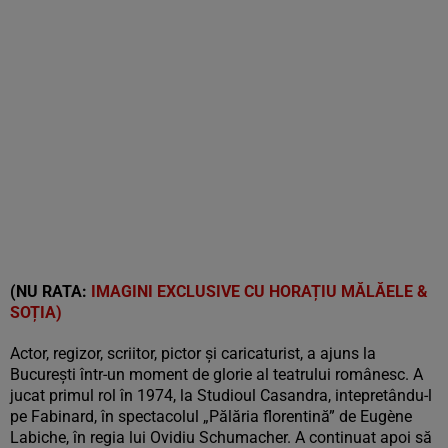
(NU RATA:
IMAGINI EXCLUSIVE CU HORAȚIU MĂLĂELE &
SOȚIA)
Actor, regizor, scriitor, pictor și caricaturist, a ajuns la
Bucureşti într-un moment de glorie al teatrului românesc. A
jucat primul rol în 1974, la Studioul Casandra, intepretându-l
pe Fabinard, în spectacolul „Pălăria florentină” de Eugène
Labiche, în regia lui Ovidiu Schumacher. A continuat apoi să