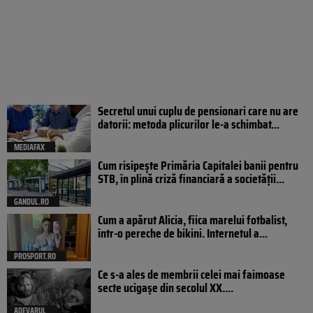
Secretul unui cuplu de pensionari care nu are
datorii: metoda plicurilor le-a schimbat...
MEDIAFAX
Cum risipește Primăria Capitalei banii pentru
STB, în plină criză financiară a societății...
GANDUL.RO
Cum a apărut Alicia, fiica marelui fotbalist,
într-o pereche de bikini. Internetul a...
PROSPORT.RO
Ce s-a ales de membrii celei mai faimoase
secte ucigașe din secolul XX....
ADEVARUL