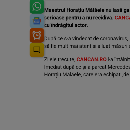
Maestrul Horațiu Mălăele nu lasă gar
serioase pentru a nu recidiva.
CANC
cu îndrăgitul actor.
După ce s-a vindecat de coronavirus, Ho
să fie mult mai atent și a luat măsuri
Zilele trecute,
CANCAN.RO
l-a întâlni
Imediat după ce și-a parcat Mercedes-u
Horațiu Mălăele, care era echipat „de