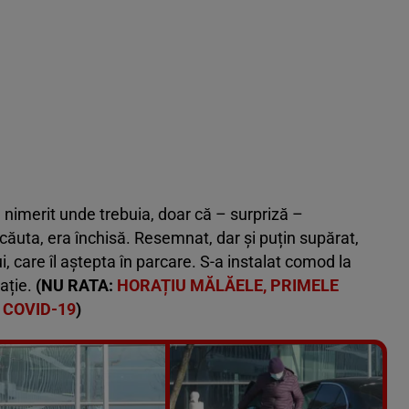
a nimerit unde trebuia, doar că – surpriză –
ăuta, era închisă. Resemnat, dar și puțin supărat,
, care îl aștepta în parcare. S-a instalat comod la
ație.
(NU RATA:
HORAȚIU MĂLĂELE, PRIMELE
 COVID-19
)