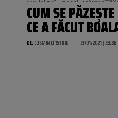
Acasă
»
Exclusiv
»
Cum se păzește Horațiu Mălăele de COVID-19
CUM SE PĂZEȘTE
CE A FĂCUT BOAL
DE:
COSMIN CÎRSTOIU
21/01/2021 | 23:36