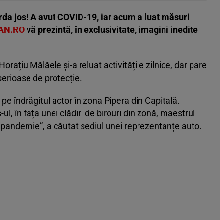
da jos! A avut COVID-19, iar acum a luat măsuri
AN.RO
vă prezintă, în exclusivitate, imagini inedite
rațiu Mălăele și-a reluat activitățile zilnice, dar pare
 serioase de protecție.
t pe îndrăgitul actor în zona Pipera din Capitală.
l, în fața unei clădiri de birouri din zonă, maestrul
 pandemie”, a căutat sediul unei reprezentanțe auto.