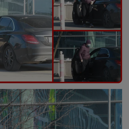
Vezi galeria foto
9 poze