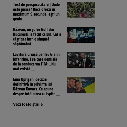
Test de perspicacitate | Unde
este pisica? Dacă o vezi în
maximum 9 secunde, ești un
geniu
Răzvan, un șofer Bolt din
București, a făcut calcul. Cât a
câștigat într-o singură
săptămână
Lovitură uriașă pentru Gianni
Infantino. I se cere demisia
de la conducerea FIFA: „Nu
mai există
...
Ema Oprișan, decizie
definitivă în privința lui
Răzvan Kovacs. Ce spune
despre întâlnirea cu ispita
...
Vezi toate știrile