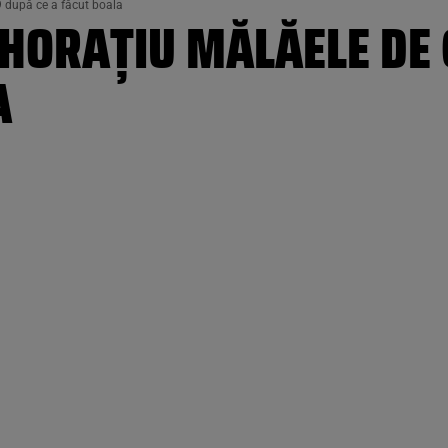
 după ce a făcut boala
 HORAȚIU MĂLĂELE DE 
A