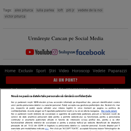
Tags:
alex piturca
iulia parlea
loft
piti jr
vedete de la noi
victor piturca
Urmărește Cancan pe Social Media
Home
Exclusiv
Sport
Știri
Video
Horoscop
Vedete
Paparazzi
AI UN PONT?
Scrie-ne pe Whatsapp
, sună la 0741226226 sau trimite mail la
pont@cancan.ro
Nouă ne pasă ca datele tale personale să rămână confidențiale
Noi și partenerii noștri
1019
stocăm și/sau accesăm informații pe dispozitivul dvs., precum identificatorii cookie
unici pentru prelucrarea datelor cu caracter personal. Puteți accepta sau gestiona preferințele dvs. făcând clic mai
Știri interne
Știri externe
Politică
jos, respectiv vă puteți opune utilizării unui interes legitim în orice moment pe pagina cu politica de
confidențialitate. Aceste alegeri vor fi raportate partenerilor noștri și nu vă vor afecta navigarea.
Mai multe detalii
Noi si partenerii nostri (retelele de socializare si agentiile de publicitate partenere, precum si furnizorii nostri de
servicii de date analitice) prelucram date pentru a permite website-ului sa functioneze, pentru a personaliza
Ultimele stiri
Diete
Insula Iubirii
Dictionar de vise
LIFE STYLE
continutul si anunturile publicitare afisate in functie de interesele si/sau profilul dvs., pentru a va oferi
functionalitati aferente retelelor de socializare si pentru a analiza traficul pe website. Beneficiati de drepturile
Horoscop
prevazute de art. 15-22 din GDPR in legatura cu prelucrarea datelor cu caracter personal. Aceste drepturi pot fi
exercitate prin modalitatea indicata
aici
. Prin click pe “ACCEPT TOATE”, acceptati folosirea tuturor Tehnologiilor de