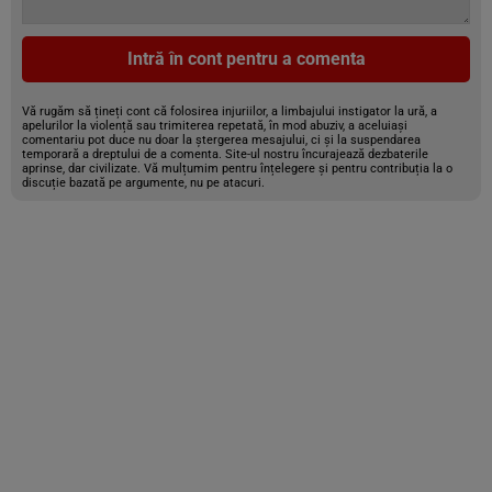
Intră în cont pentru a comenta
Vă rugăm să țineți cont că folosirea injuriilor, a limbajului instigator la ură, a
apelurilor la violență sau trimiterea repetată, în mod abuziv, a aceluiași
comentariu pot duce nu doar la ștergerea mesajului, ci și la suspendarea
temporară a dreptului de a comenta. Site-ul nostru încurajează dezbaterile
aprinse, dar civilizate. Vă mulțumim pentru înțelegere și pentru contribuția la o
discuție bazată pe argumente, nu pe atacuri.