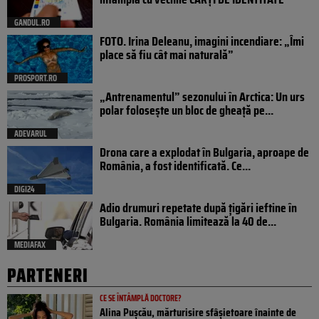
GANDUL.RO
FOTO. Irina Deleanu, imagini incendiare: „Îmi
place să fiu cât mai naturală”
PROSPORT.RO
„Antrenamentul” sezonului în Arctica: Un urs
polar folosește un bloc de gheață pe...
ADEVARUL
Drona care a explodat în Bulgaria, aproape de
România, a fost identificată. Ce...
DIGI24
Adio drumuri repetate după țigări ieftine în
Bulgaria. România limitează la 40 de...
MEDIAFAX
PARTENERI
CE SE ÎNTÂMPLĂ DOCTORE?
Alina Pușcău, mărturisire sfâșietoare înainte de