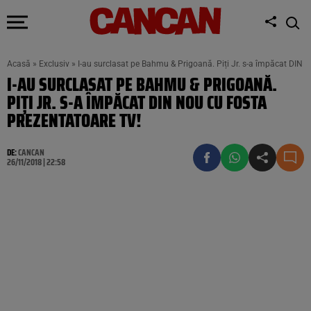
Acasă
»
Exclusiv
»
I-au surclasat pe Bahmu & Prigoană. Piți Jr. s-a împăcat DIN 
I-AU SURCLASAT PE BAHMU & PRIGOANĂ.
PIȚI JR. S-A ÎMPĂCAT DIN NOU CU FOSTA
PREZENTATOARE TV!
DE:
CANCAN
26/11/2018 | 22:58