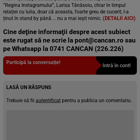
”Regina Instagramului”, Larisa Tănăsoiu, chiar în timpul
relației cu Iulia, doar că aceasta, foarte greu de cucerit, l-a
ținut în stand by până … nu a mai ieșit nimic.
(DETALII AICI)
Cine deţine informaţii despre acest subiect
este rugat să ne scrie la
pont@cancan.ro
sau
pe Whatsapp la 0741 CANCAN (226.226)
Participă la conversație!
Intră în cont!
LASĂ UN RĂSPUNS
Trebuie să fii
autentificat
pentru a publica un comentariu.