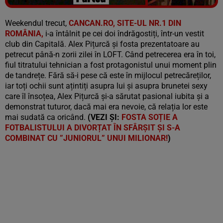
Vezi galeria foto
7 poze
Weekendul trecut,
CANCAN.RO, SITE-UL NR.1 DIN
ROMÂNIA,
i-a întâlnit pe cei doi îndrăgostiți, într-un vestit
club din Capitală. Alex Pițurcă și fosta prezentatoare au
petrecut până-n zorii zilei în LOFT. Când petrecerea era în toi,
fiul titratului tehnician a fost protagonistul unui moment plin
de tandrețe.
Fără să-i pese că este în mijlocul petrecăreților,
iar toți ochii sunt ațintiți asupra lui și asupra brunetei sexy
care îl însoțea, Alex Pițurcă și-a sărutat pasional iubita și a
demonstrat tuturor, dacă mai era nevoie, că relația lor este
mai sudată ca oricând.
(VEZI ȘI:
FOSTA SOȚIE A
FOTBALISTULUI A DIVORȚAT ÎN SFÂRȘIT ȘI S-A
COMBINAT CU ”JUNIORUL” UNUI MILIONAR!
)