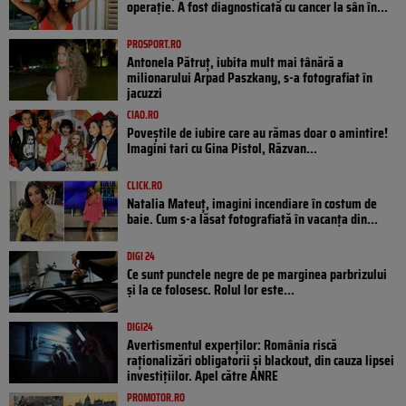
operație. A fost diagnosticată cu cancer la sân în...
PROSPORT.RO
Antonela Pătruț, iubita mult mai tânără a
milionarului Arpad Paszkany, s-a fotografiat în
jacuzzi
CIAO.RO
Poveştile de iubire care au rămas doar o amintire!
Imagini tari cu Gina Pistol, Răzvan...
CLICK.RO
Natalia Mateuț, imagini incendiare în costum de
baie. Cum s-a lăsat fotografiată în vacanța din...
DIGI 24
Ce sunt punctele negre de pe marginea parbrizului
și la ce folosesc. Rolul lor este...
DIGI24
Avertismentul experților: România riscă
raționalizări obligatorii și blackout, din cauza lipsei
investițiilor. Apel către ANRE
PROMOTOR.RO