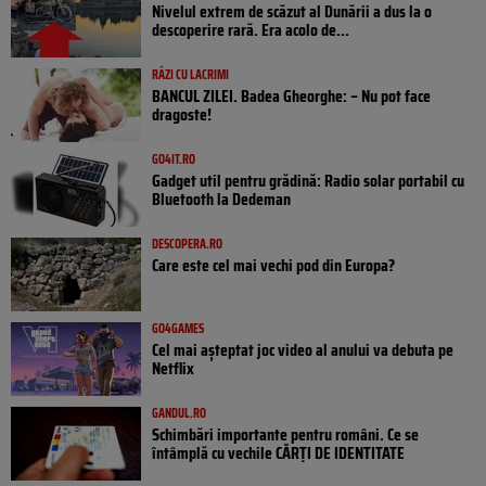
Nivelul extrem de scăzut al Dunării a dus la o
descoperire rară. Era acolo de...
RÂZI CU LACRIMI
BANCUL ZILEI. Badea Gheorghe: – Nu pot face
dragoste!
GO4IT.RO
Gadget util pentru grădină: Radio solar portabil cu
Bluetooth la Dedeman
DESCOPERA.RO
Care este cel mai vechi pod din Europa?
GO4GAMES
Cel mai așteptat joc video al anului va debuta pe
Netflix
GANDUL.RO
Schimbări importante pentru români. Ce se
întâmplă cu vechile CĂRȚI DE IDENTITATE