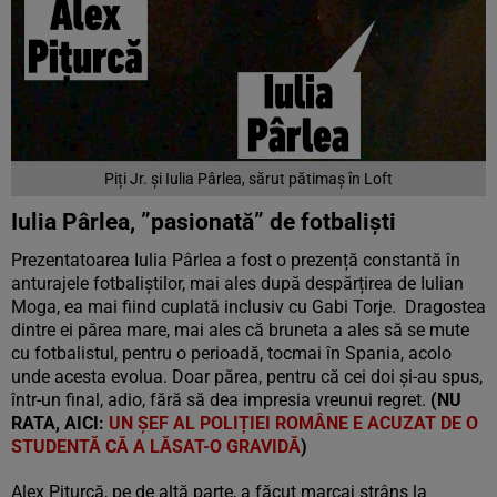
Piți Jr. și Iulia Pârlea, sărut pătimaș în Loft
Iulia Pârlea, ”pasionată” de fotbaliști
Prezentatoarea Iulia Pârlea a fost o prezență constantă în
anturajele fotbaliștilor, mai ales după despărțirea de Iulian
Moga, ea mai fiind cuplată inclusiv cu Gabi Torje.
Dragostea
dintre ei părea mare, mai ales că bruneta a ales să se mute
cu fotbalistul, pentru o perioadă, tocmai în Spania, acolo
unde acesta evolua. Doar părea, pentru că cei doi și-au spus,
într-un final, adio, fără să dea impresia vreunui regret.
(NU
RATA, AICI:
UN ȘEF AL POLIȚIEI ROMÂNE E ACUZAT DE O
STUDENTĂ CĂ A LĂSAT-O GRAVIDĂ
)
Alex Pițurcă, pe de altă parte, a făcut marcaj strâns la