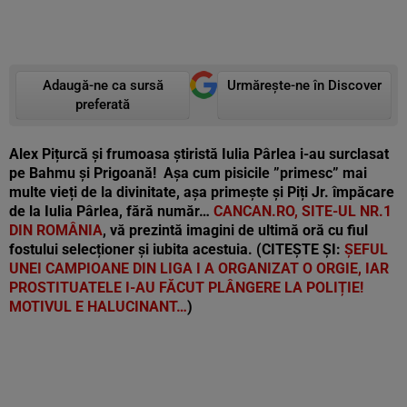
Adaugă-ne ca sursă
Urmărește-ne în Discover
preferată
Alex Pițurcă și frumoasa știristă Iulia Pârlea i-au surclasat
pe Bahmu și Prigoană! Așa cum pisicile ”primesc” mai
multe vieți de la divinitate, așa primește și Piți Jr. împăcare
de la Iulia Pârlea, fără număr…
CANCAN.RO, SITE-UL NR.1
DIN ROMÂNIA
, vă prezintă
imagini de ultimă oră cu fiul
fostului selecționer și iubita acestuia
. (CITEȘTE ȘI:
ȘEFUL
UNEI CAMPIOANE DIN LIGA I A ORGANIZAT O ORGIE, IAR
PROSTITUATELE I-AU FĂCUT PLÂNGERE LA POLIȚIE!
MOTIVUL E HALUCINANT…
)