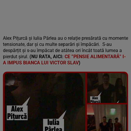
Alex Pițurcă și Iulia Pârlea au o relație presărată cu momente
tensionate, dar și cu multe separări și împăcări.
S-au
despărțit și s-au împăcat de atâtea ori încât toată lumea a
pierdut șirul.
(NU RATA, AICI:
CE ”PENSIE ALIMENTARĂ” I-
A IMPUS BIANCA LUI VICTOR SLAV
)