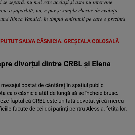
 se separă, nu mai este același și asta nu intervine
ine o șopârliță, nu, e pur și simplu chestie de evoluție
pună Ilinca Vandici, în timpul emisiunii pe care o prezintă
FI PUTUT SALVA CĂSNICIA. GREŞEALA COLOSALĂ
pre divorțul dintre CRBL și Elena
mesajul postat de cântăreț în spațiul public.
a ca o căsnicie atât de lungă să se încheie brusc.
teze faptul că CRBL este un tată devotat și că mereu
ciile făcute de cei doi părinți pentru Alessia, fetița lor,