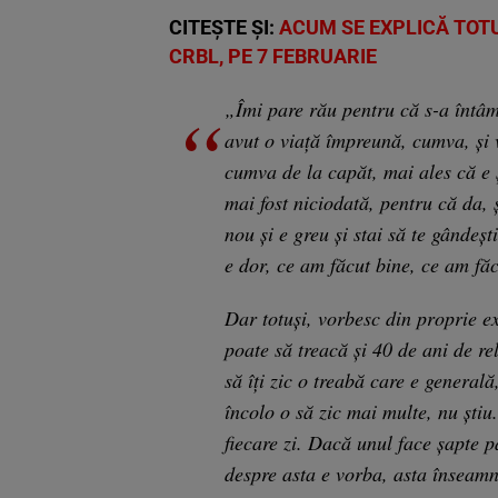
CITEȘTE ȘI:
ACUM SE EXPLICĂ TOTUL
CRBL, PE 7 FEBRUARIE
„Îmi pare rău pentru că s-a întâmp
avut o viață împreună, cumva, și 
cumva de la capăt, mai ales că e ș
mai fost niciodată, pentru că da, 
nou și e greu și stai să te gândeșt
e dor, ce am făcut bine, ce am făc
Dar totuși, vorbesc din proprie e
poate să treacă și 40 de ani de r
să îți zic o treabă care e general
încolo o să zic mai multe, nu știu
fiecare zi. Dacă unul face șapte pa
despre asta e vorba, asta înseamn