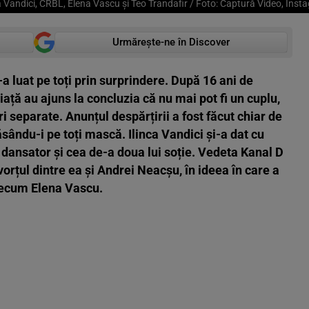
a Vandici, CRBL, Elena Vascu și Teo Trandafir / Foto: Captură Video, Ins
Urmărește-ne în Discover
-a luat pe toți prin surprindere. După 16 ani de
viață au ajuns la concluzia că nu mai pot fi un cuplu,
 separate. Anunțul despărțirii a fost făcut chiar de
ăsându-i pe toți mască. Ilinca Vandici și-a dat cu
 dansator și cea de-a doua lui soție. Vedeta Kanal D
ivorțul dintre ea și Andrei Neacșu, în ideea în care a
recum Elena Vascu.