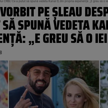
 lui CRBL! Ce a putut să spună vedeta Kanal D, din propria experiență: „E greu să o ie
A VORBIT PE ȘLEAU DES
T SĂ SPUNĂ VEDETA KA
NȚĂ: „E GREU SĂ O IEI
18