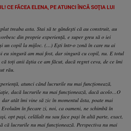
! CE FĂCEA ELENA, PE ATUNCI ÎNCĂ SOŢIA LUI
lat treaba asta. Stai să te gândești că au construit, au
vorbesc din proprie experiență, e super greu să o iei
i un copil la mijloc. (…) Ești într-o zonă în care nu ai
și eu singură am mai fost, dar singură cu copil, nu. E totul
i că toți anii ăștia ce am făcut, dacă regret ceva, de ce îmi
ut rău.
xperiență, atunci când lucrurile nu mai funcționează,
elație, dacă lucrurile nu mai funcționează, dacă acolo…O
ă, dar atât îmi vine să zic în momentul ăsta, poate mai
. Evoluăm în fiecare zi, noi, ca oameni, ne schimbă în
și, opt pași, celălalt nu sau face pași în altă parte, exact,
ă că lucrurile nu mai funcționează. Perspectiva nu mai