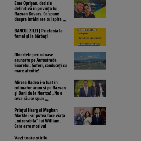
Ema Oprișan, decizie
definitivă în privința lui
Răzvan Kovacs. Ce spune
despre întâlnirea cu ispita
...
BANCUL ZILEI | Prietenia la
femei și la bărbați
Obiectele periculoase
aruncate pe Autostrada
Soarelui. Șoferi, conduceți cu
mare atenție!
Mircea Badea i-a luat în
colimator acum și pe Răzvan
și Dani de la Neatza! „Nu e
ceva rău ce spun
...
Prințul Harry și Meghan
Markle i-ar putea face viața
„mizerabilă” lui William.
Care este motivul
Vezi toate știrile