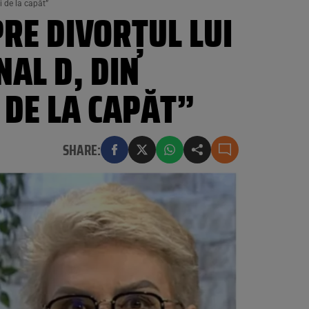
i de la capăt”
PRE DIVORȚUL LUI
NAL D, DIN
 DE LA CAPĂT”
SHARE: