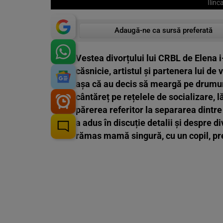
Ilinc
Adaugă-ne ca sursă preferată
Vestea divorțului lui CRBL de Elena i
căsnicie, artistul și partenera lui de 
așa că au decis să meargă pe drumuri
cântăreț pe rețelele de socializare, l
părerea referitor la separarea dintre
a adus în discuție detalii și despre d
rămas mamă singură, cu un copil, p