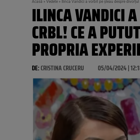
Acasă
»
Vedete
»
Ilinca Vandici a vorbit pe șleau despre divorțul
ILINCA VANDICI 
CRBL! CE A PUTU
PROPRIA EXPERIE
DE:
CRISTINA CRUCERU
05/04/2024 | 12: