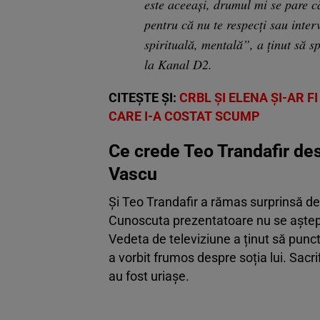
este aceeași, drumul mi se pare că
pentru că nu te respecți sau interv
spirituală, mentală”, a ținut să s
la Kanal D2.
CITEȘTE ȘI:
CRBL ŞI ELENA ŞI-AR 
CARE I-A COSTAT SCUMP
Ce crede Teo Trandafir des
Vascu
Și Teo Trandafir a rămas surprinsă de 
Cunoscuta prezentatoare nu se aștept
Vedeta de televiziune a ținut să punc
a vorbit frumos despre soția lui. Sacrifi
au fost uriașe.