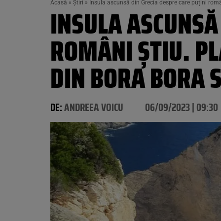
Acasă
»
Știri
»
Insula ascunsă din Grecia despre care puțini român
INSULA ASCUNSĂ 
ROMÂNI ȘTIU. PL
DIN BORA BORA 
DE:
ANDREEA VOICU
06/09/2023 | 09:30