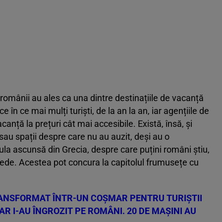
 românii au ales ca una dintre destinațiile de vacanță
e în ce mai mulți turiști, de la an la an, iar agențiile de
canță la prețuri cât mai accesibile. Există, însă, și
 sau spații despre care nu au auzit, deși au o
la ascunsă din Grecia, despre care puțini români știu,
impede. Acestea pot concura la capitolul frumusețe cu
RANSFORMAT ÎNTR-UN COȘMAR PENTRU TURIȘTII
R I-AU ÎNGROZIT PE ROMÂNI. 20 DE MAȘINI AU