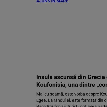
AJUNS ÎN MARE
Insula ascunsă din Grecia 
Koufonisia, una dintre „co
Mai cu seamă, este vorba despre Kouf
Egee. La rândul ei, este formată din d
Pano Koufonisii, turiștii pot avea part