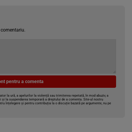
 comentariu.
cont pentru a comenta
gator la ură, a apelurilor la violență sau trimiterea repetată, în mod abuziv, a
i și la suspendarea temporară a dreptului de a comenta. Site-ul nostru
tru înțelegere și pentru contribuția la o discuție bazată pe argumente, nu pe