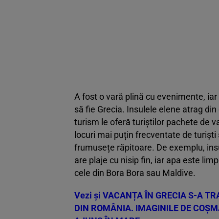
A fost o vară plină cu evenimente, iar
să fie Grecia. Insulele elene atrag din c
turism le oferă turiștilor pachete de va
locuri mai puțin frecventate de turiști
frumusețe răpitoare. De exemplu, insu
are plaje cu nisip fin, iar apa este l
cele din Bora Bora sau Maldive.
Vezi și
VACANȚA ÎN GRECIA S-A T
DIN ROMÂNIA. IMAGINILE DE COȘMA