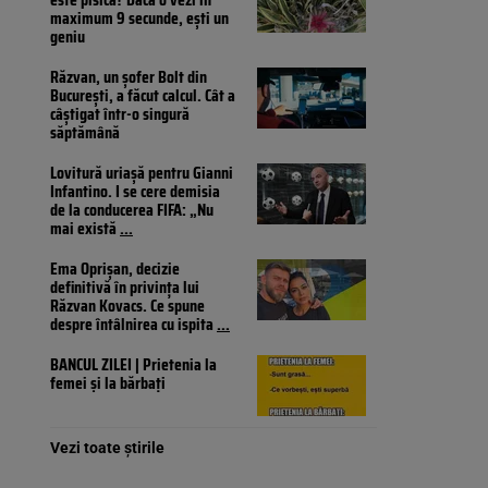
maximum 9 secunde, ești un
geniu
Răzvan, un șofer Bolt din
București, a făcut calcul. Cât a
câștigat într-o singură
săptămână
Lovitură uriașă pentru Gianni
Infantino. I se cere demisia
de la conducerea FIFA: „Nu
mai există
...
Ema Oprișan, decizie
definitivă în privința lui
Răzvan Kovacs. Ce spune
despre întâlnirea cu ispita
...
BANCUL ZILEI | Prietenia la
femei și la bărbați
Vezi toate știrile