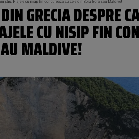
i știu. Plajele cu nisip fin concurează cu cele din Bora Bora sau Maldive!
DIN GRECIA DESPRE CA
AJELE CU NISIP FIN CO
SAU MALDIVE!