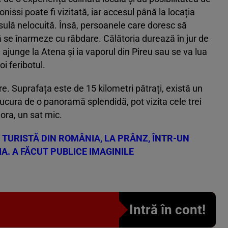
nissi poate fi vizitată, iar accesul până la locația
nsulă nelocuită. Însă, persoanele care doresc să
ă se înarmeze cu răbdare. Călătoria durează în jur de
l ajunge la Atena și ia vaporul din Pireu sau se va lua
oi feribotul.
e. Suprafața este de 15 kilometri pătrați, există un
 bucura de o panoramă splendidă, pot vizita cele trei
hora, un sat mic.
 TURISTĂ DIN ROMÂNIA, LA PRÂNZ, ÎNTR-UN
A. A FĂCUT PUBLICE IMAGINILE
Intră în cont!