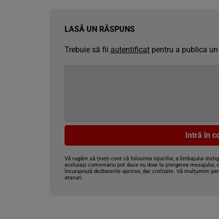
LASĂ UN RĂSPUNS
Trebuie să fii
autentificat
pentru a publica un
Intră în 
Vă rugăm să țineți cont că folosirea injuriilor, a limbajului insti
aceluiași comentariu pot duce nu doar la ștergerea mesajului, c
încurajează dezbaterile aprinse, dar civilizate. Vă mulțumim pen
atacuri.