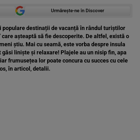
Urmărește-ne în Discover
 populare destinații de vacanță în rândul turiștilor
are așteaptă să fie descoperite. De altfel, există o
ameni știu. Mai cu seamă, este vorba despre insula
 găsi liniște și relaxare! Plajele au un nisip fin, apa
 iar frumusețea lor poate concura cu succes cu cele
, în articol, detalii.