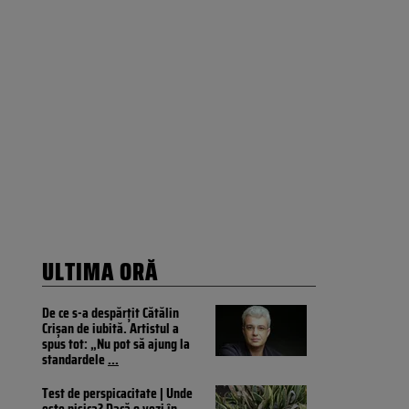
ULTIMA ORĂ
De ce s-a despărțit Cătălin
Crișan de iubită. Artistul a
spus tot: „Nu pot să ajung la
standardele
...
Test de perspicacitate | Unde
este pisica? Dacă o vezi în