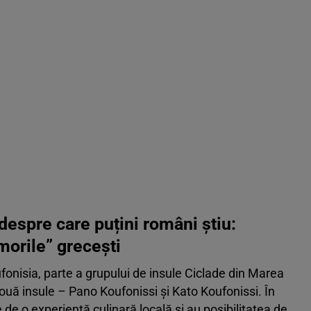
despre care puțini români știu:
morile” grecești
onisia, parte a grupului de insule Ciclade din Marea
ouă insule – Pano Koufonissi și Kato Koufonissi. În
e de o experiență culinară locală și au posibilitatea de