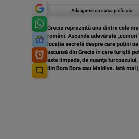
Adaugă-ne ca sursă preferată
Grecia reprezintă una dintre cele mai
români. Ascunde adevărate „comori” c
locație secretă despre care puțini o
ascunsă din Grecia în care turiștii pot
este limpede, de nuanța turcoazului,
din Bora Bora sau Maldive. Iată mai jos