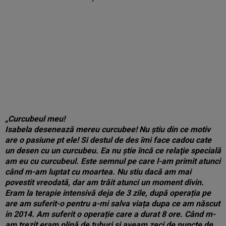
„Curcubeul meu!
Isabela desenează mereu curcubee! Nu ştiu din ce motiv
are o pasiune pt ele! Si destul de des îmi face cadou cate
un desen cu un curcubeu. Ea nu ştie încă ce relaţie specială
am eu cu curcubeul. Este semnul pe care l-am primit atunci
când m-am luptat cu moartea. Nu stiu dacă am mai
povestit vreodată, dar am trăit atunci un moment divin.
Eram la terapie intensivă deja de 3 zile, după operația pe
are am suferit-o pentru a-mi salva viața dupa ce am născut
in 2014. Am suferit o operație care a durat 8 ore. Când m-
am trezit eram plină de tuburi si aveam zeci de puncte de