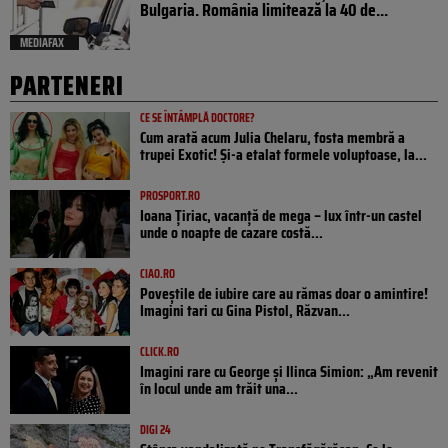
Bulgaria. România limitează la 40 de...
MEDIAFAX
PARTENERI
CE SE ÎNTÂMPLĂ DOCTORE?
Cum arată acum Julia Chelaru, fosta membră a
trupei Exotic! Și-a etalat formele voluptoase, la...
PROSPORT.RO
Ioana Țiriac, vacanță de mega – lux într-un castel
unde o noapte de cazare costă...
CIAO.RO
Poveştile de iubire care au rămas doar o amintire!
Imagini tari cu Gina Pistol, Răzvan...
CLICK.RO
Imagini rare cu George și Ilinca Simion: „Am revenit
în locul unde am trăit una...
DIGI 24