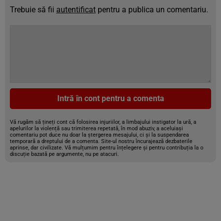
Trebuie să fii
autentificat
pentru a publica un comentariu.
Intră în cont pentru a comenta
Vă rugăm să țineți cont că folosirea injuriilor, a limbajului instigator la ură, a
apelurilor la violență sau trimiterea repetată, în mod abuziv, a aceluiași
comentariu pot duce nu doar la ștergerea mesajului, ci și la suspendarea
temporară a dreptului de a comenta. Site-ul nostru încurajează dezbaterile
aprinse, dar civilizate. Vă mulțumim pentru înțelegere și pentru contribuția la o
discuție bazată pe argumente, nu pe atacuri.