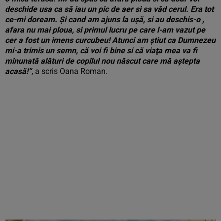
deschide usa ca să iau un pic de aer si sa văd cerul. Era tot
ce-mi doream. Şi cand am ajuns la uşă, si au deschis-o ,
afara nu mai ploua, si primul lucru pe care l-am vazut pe
cer a fost un imens curcubeu! Atunci am ştiut ca Dumnezeu
mi-a trimis un semn, că voi fi bine si că viaţa mea va fi
minunată alături de copilul nou născut care mă aştepta
acasă!”
, a scris Oana Roman.