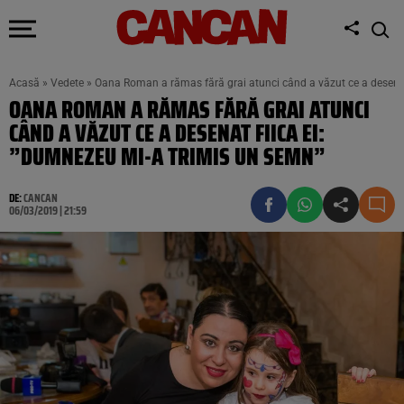
Acasă
»
Vedete
»
Oana Roman a rămas fără grai atunci când a văzut ce a desenat
OANA ROMAN A RĂMAS FĂRĂ GRAI ATUNCI
CÂND A VĂZUT CE A DESENAT FIICA EI:
”DUMNEZEU MI-A TRIMIS UN SEMN”
DE:
CANCAN
06/03/2019 | 21:59