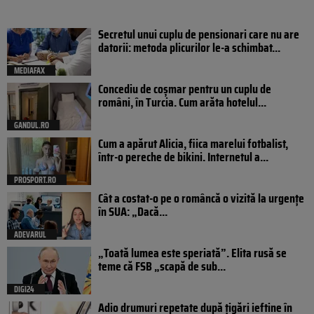
Secretul unui cuplu de pensionari care nu are
datorii: metoda plicurilor le-a schimbat...
MEDIAFAX
Concediu de coșmar pentru un cuplu de
români, în Turcia. Cum arăta hotelul...
GANDUL.RO
Cum a apărut Alicia, fiica marelui fotbalist,
într-o pereche de bikini. Internetul a...
PROSPORT.RO
Cât a costat-o pe o româncă o vizită la urgențe
în SUA: „Dacă...
ADEVARUL
„Toată lumea este speriată”. Elita rusă se
teme că FSB „scapă de sub...
DIGI24
Adio drumuri repetate după țigări ieftine în