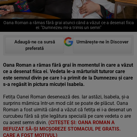
Oana Roman a rămas fără grai atunci când a văzut ce a desenat fiica
ei: ”Dumnezeu mi-a trimis un semn”
Adaugă-ne ca sursă
Urmărește-ne în Discover
preferată
Oana Roman a rămas fără grai în momentul în care a văzut
ce a desenat fiica ei. Vedeta le-a mărturisit tuturor care
este semnul divin pe care l-a primit de la Dumnezeu și care
s-a regăsit în pictura micuței Isabela.
Fetița Oanei Roman desenează des. Iar astăzi, Isabela, și-a
surprins mămica într-un mod cât se poate de plăcut. Oana
Roman a fost uimită când a văzut că fetița ei i-a desenat un
curcubeu fără să știe legătura specială pe care vedeta o are
cu acest semn divin.
(CITEȘTE ȘI: OANA ROMAN A
REFUZAT SĂ-ȘI MICȘOREZE STOMACUL PE GRATIS.
CARE A FOST MOTIVUL)