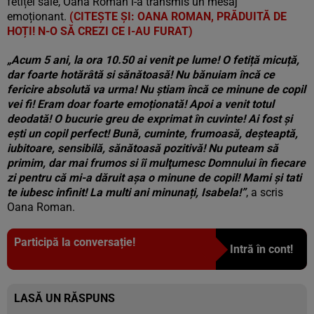
fetiței sale, Oana Roman i-a transmis un mesaj
emoționant.
(CITEȘTE ȘI: OANA ROMAN, PRĂDUITĂ DE
HOȚI! N-O SĂ CREZI CE I-AU FURAT)
„Acum 5 ani, la ora 10.50 ai venit pe lume! O fetiță micuță,
dar foarte hotărâtă si sănătoasă! Nu bănuiam încă ce
fericire absolută va urma! Nu ştiam încă ce minune de copil
vei fi! Eram doar foarte emoționată! Apoi a venit totul
deodată! O bucurie greu de exprimat în cuvinte! Ai fost şi
eşti un copil perfect! Bună, cuminte, frumoasă, deșteaptă,
iubitoare, sensibilă, sănătoasă pozitivă! Nu puteam să
primim, dar mai frumos si îi mulţumesc Domnului în fiecare
zi pentru că mi-a dăruit așa o minune de copil! Mami şi tati
te iubesc infinit! La multi ani minunați, Isabela!”
, a scris
Oana Roman.
Participă la conversație!
Intră în cont!
LASĂ UN RĂSPUNS