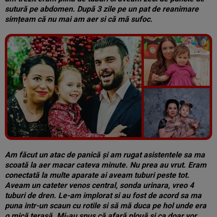
sutură pe abdomen. După 3 zile pe un pat de reanimare
simțeam că nu mai am aer si că mă sufoc.
Vezi galeria foto
5 poze
Am făcut un atac de panică și am rugat asistentele sa ma
scoată la aer macar cateva minute. Nu prea au vrut. Eram
conectată la multe aparate ai aveam tuburi peste tot.
Aveam un cateter venos central, sonda urinara, vreo 4
tuburi de dren. Le-am implorat si au fost de acord sa ma
puna intr-un scaun cu rotile si să mă duca pe hol unde era
o mică terasă. Mi-au spus că afară plouă si ca doar vor