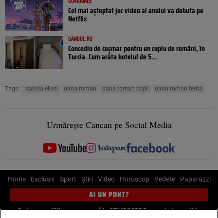
GO4GAMES
Cel mai așteptat joc video al anului va debuta pe
Netflix
GANDUL.RO
Concediu de coșmar pentru un cuplu de români, în
Turcia. Cum arăta hotelul de 5...
Tags:
isabela elisei
oana roman
oana roman copil
oana roman fetita
Urmărește Cancan pe Social Media
Home
Exclusiv
Sport
Știri
Video
Horoscop
Vedete
Paparazzi
AI UN PONT?
Scrie-ne pe Whatsapp
, sună la 0741226226 sau trimite mail la