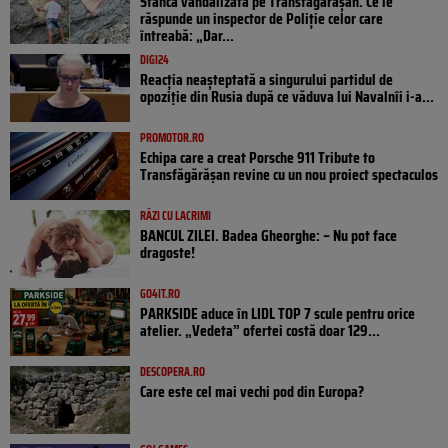
Stânca vandalizată pe Transfăgărășan. Ce le
răspunde un inspector de Poliție celor care
întreabă: „Dar...
DIGI24
Reacția neașteptată a singurului partidul de
opoziţie din Rusia după ce văduva lui Navalnîi i-a...
PROMOTOR.RO
Echipa care a creat Porsche 911 Tribute to
Transfăgărășan revine cu un nou proiect spectaculos
RÂZI CU LACRIMI
BANCUL ZILEI. Badea Gheorghe: – Nu pot face
dragoste!
GO4IT.RO
PARKSIDE aduce în LIDL TOP 7 scule pentru orice
atelier. „Vedeta” ofertei costă doar 129...
DESCOPERA.RO
Care este cel mai vechi pod din Europa?