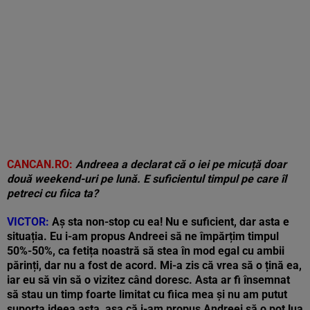
CANCAN.RO:
Andreea a declarat că o iei pe micuță doar
două weekend-uri pe lună. E suficientul timpul pe care îl
petreci cu fiica ta?
VICTOR:
Aș sta non-stop cu ea! Nu e suficient, dar asta e
situația. Eu i-am propus Andreei să ne împărțim timpul
50%-50%, ca fetița noastră să stea în mod egal cu ambii
părinți, dar nu a fost de acord. Mi-a zis că vrea să o țină ea,
iar eu să vin să o vizitez când doresc. Asta ar fi însemnat
să stau un timp foarte limitat cu fiica mea și nu am putut
suporta ideea asta, așa că i-am propus Andreei să o pot lua