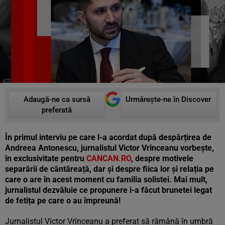
Adaugă-ne ca sursă
Urmărește-ne în Discover
preferată
În primul interviu pe care l-a acordat după despărțirea de
Andreea Antonescu, jurnalistul Victor Vrînceanu vorbește,
în exclusivitate pentru
CANCAN.RO
, despre motivele
separării de cântăreață, dar și despre fiica lor și relația pe
care o are în acest moment cu familia solistei. Mai mult,
jurnalistul dezvăluie ce propunere i-a făcut brunetei legat
de fetița pe care o au împreună!
Jurnalistul Victor Vrînceanu a preferat să rămână în umbră