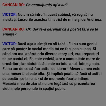
CANCAN.RO:
Ce nemulțumiri ați avut?
VICTOR:
Nu am să intru în acest subiect, vă rog să nu
insistați. Lucrurile acestea țin strict de mine și de Andreea.
CANCAN.RO:
Ok, dar te-a deranjat că a postat fără să te
anunțe?
VICTOR:
Dacă așa a simțit ea să facă…Eu nu sunt genul
care să postez în social media tot ce fac, pas cu pas. Și
când am mai apărut prin diverse story-uri, erau reposturi
de pe contul ei. Ea este vedetă, are o comunitate mare de
urmăritori, iar statutul său este cu totul altul. Înțeleg asta.
Eu nu am de ce să fac astfel de lucruri. Meseria mea este
una, meseria ei este alta. Și implică poate să facă și astfel
de postări ce țin chiar și de momente foarte intime.
Meseria mea de ziarist nu are legătură cu prezentarea
vieții mele personale în spațiul public.