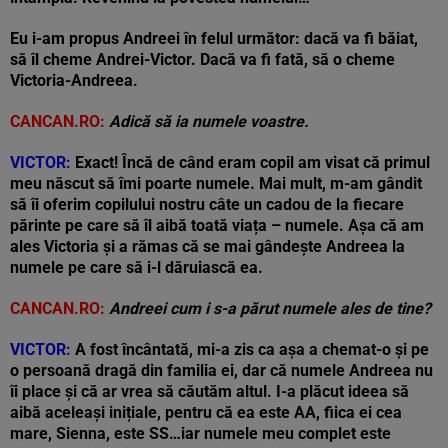
Eu i-am propus Andreei în felul următor: dacă va fi băiat,
să îl cheme Andrei-Victor. Dacă va fi fată, să o cheme
Victoria-Andreea.
CANCAN.RO:
Adică să ia numele voastre.
VICTOR:
Exact! Încă de când eram copil am visat că primul
meu născut să îmi poarte numele. Mai mult, m-am gândit
să îi oferim copilului nostru câte un cadou de la fiecare
părinte pe care să îl aibă toată viața – numele. Așa că am
ales Victoria și a rămas că se mai gândește Andreea la
numele pe care să i-l dăruiască ea.
CANCAN.RO:
Andreei cum i s-a părut numele ales de tine?
VICTOR:
A fost încântată, mi-a zis ca așa a chemat-o și pe
o persoană dragă din familia ei, dar că numele Andreea nu
îi place și că ar vrea să căutăm altul. I-a plăcut ideea să
aibă aceleași inițiale, pentru că ea este AA, fiica ei cea
mare, Sienna, este SS…iar numele meu complet este