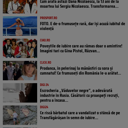
Cum arată astăzi Dana Nicolaescu, la 13 ani de la
moartea lui Sergiu Nicolaescu. Transformarea...
PROSPORT.RO
FOTO. E de-o frumusețe rară, dar își acuză iubitul de
violență
CIAO.RO
Poveştile de iubire care au rămas doar o amintire!
Imagini tari cu Gina Pistol, Răzvan...
CLICK.RO
Prodanca, în pelerinaj la mănăstiri cu sora și
cumnatul! Ce frumuseți din România le-a arătat...
DIGI 24
Escrocheria „Văduvelor negre”, o adevărată
industrie în Rusia. Căsătorii cu proaspeți recruți,
pentru a încasa...
DIGI24
Ce riscă bărbatul care a vandalizat o stâncă de pe
Transfăgărășan în semn de iubire...