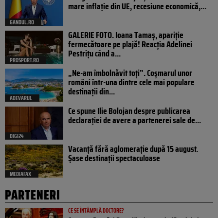
mare inflație din UE, recesiune economică,...
GANDUL.RO
GALERIE FOTO. Ioana Tamaş, apariție
fermecătoare pe plajă! Reacția Adelinei
Pestrițu când a...
PROSPORT.RO
„Ne-am îmbolnăvit toți”. Coșmarul unor
români într-una dintre cele mai populare
destinații din...
ADEVARUL
Ce spune Ilie Bolojan despre publicarea
declarației de avere a partenerei sale de...
DIGI24
Vacanță fără aglomerație după 15 august.
Șase destinații spectaculoase
MEDIAFAX
PARTENERI
CE SE ÎNTÂMPLĂ DOCTORE?