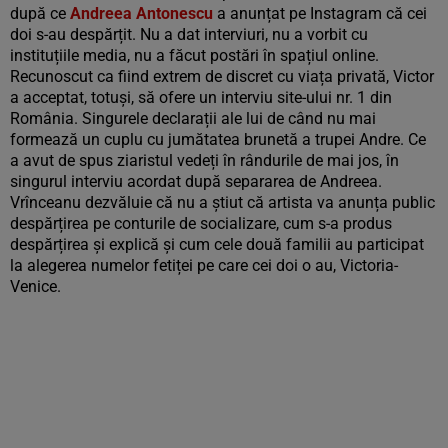
după ce
Andreea Antonescu
a anunțat pe Instagram că cei
doi s-au despărțit. Nu a dat interviuri, nu a vorbit cu
instituțiile media, nu a făcut postări în spațiul online.
Recunoscut ca fiind extrem de discret cu viața privată, Victor
a acceptat, totuși, să ofere un interviu site-ului nr. 1 din
România. Singurele declarații ale lui de când nu mai
formează un cuplu cu jumătatea brunetă a trupei Andre. Ce
a avut de spus ziaristul vedeți în rândurile de mai jos, în
singurul interviu acordat după separarea de Andreea.
Vrînceanu dezvăluie că nu a știut că artista va anunța public
despărțirea pe conturile de socializare, cum s-a produs
despărțirea și explică și cum cele două familii au participat
la alegerea numelor fetiței pe care cei doi o au, Victoria-
Venice.