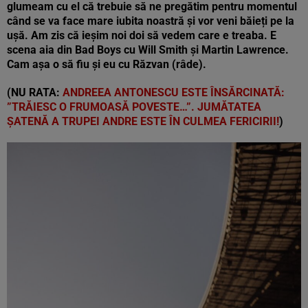
glumeam cu el că trebuie să ne pregătim pentru momentul
când se va face mare iubita noastră și vor veni băieți pe la
ușă. Am zis că ieșim noi doi să vedem care e treaba. E
scena aia din Bad Boys cu Will Smith și Martin Lawrence.
Cam așa o să fiu și eu cu Răzvan (râde).
(NU RATA:
ANDREEA ANTONESCU ESTE ÎNSĂRCINATĂ:
”TRĂIESC O FRUMOASĂ POVESTE…”. JUMĂTATEA
ȘATENĂ A TRUPEI ANDRE ESTE ÎN CULMEA FERICIRII!
)