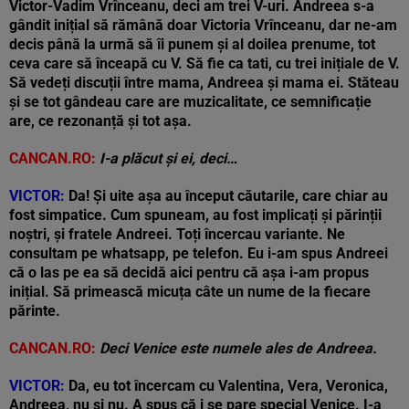
Victor-Vadim Vrînceanu, deci am trei V-uri. Andreea s-a
gândit inițial să rămână doar Victoria Vrînceanu, dar ne-am
decis până la urmă să îi punem și al doilea prenume, tot
ceva care să înceapă cu V. Să fie ca tati, cu trei inițiale de V.
Să vedeți discuții între mama, Andreea și mama ei. Stăteau
și se tot gândeau care are muzicalitate, ce semnificație
are, ce rezonanță și tot așa.
CANCAN.RO:
I-a plăcut și ei, deci…
VICTOR:
Da! Și uite așa au început căutarile, care chiar au
fost simpatice. Cum spuneam, au fost implicați și părinții
noștri, și fratele Andreei. Toți încercau variante. Ne
consultam pe whatsapp, pe telefon. Eu i-am spus Andreei
că o las pe ea să decidă aici pentru că așa i-am propus
inițial. Să primească micuța câte un nume de la fiecare
părinte.
CANCAN.RO:
Deci Venice este numele ales de Andreea.
VICTOR:
Da, eu tot încercam cu Valentina, Vera, Veronica,
Andreea, nu și nu. A spus că i se pare special Venice. I-a