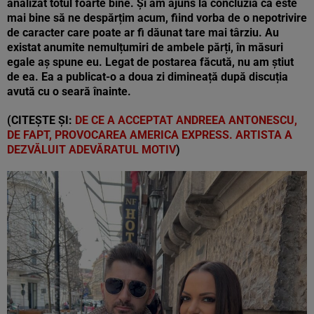
analizat totul foarte bine. Și am ajuns la concluzia că este
mai bine să ne despărțim acum, fiind vorba de o nepotrivire
de caracter care poate ar fi dăunat tare mai târziu. Au
existat anumite nemulțumiri de ambele părți, în măsuri
egale aș spune eu. Legat de postarea făcută, nu am știut
de ea. Ea a publicat-o a doua zi dimineață după discuția
avută cu o seară înainte.
(CITEȘTE ȘI:
DE CE A ACCEPTAT ANDREEA ANTONESCU,
DE FAPT, PROVOCAREA AMERICA EXPRESS. ARTISTA A
DEZVĂLUIT ADEVĂRATUL MOTIV
)