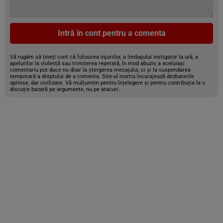
Intră în cont pentru a comenta
Vă rugăm să țineți cont că folosirea injuriilor, a limbajului instigator la ură, a
apelurilor la violență sau trimiterea repetată, în mod abuziv, a aceluiași
comentariu pot duce nu doar la ștergerea mesajului, ci și la suspendarea
temporară a dreptului de a comenta. Site-ul nostru încurajează dezbaterile
aprinse, dar civilizate. Vă mulțumim pentru înțelegere și pentru contribuția la o
discuție bazată pe argumente, nu pe atacuri.