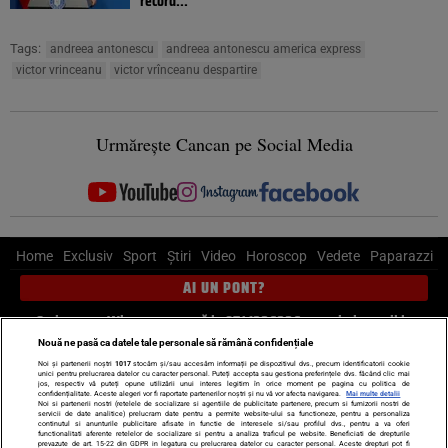
record...
Tags:
andreea antonescu
andreea antonescu america express
victor vrinceanu
victor vrînceanu despartire
Urmărește Cancan pe Social Media
Home
Exclusiv
Sport
Știri
Video
Horoscop
Vedete
Paparazzi
AI UN PONT?
Scrie-ne pe Whatsapp
, sună la 0741226226 sau trimite mail la
pont@cancan.ro
Nouă ne pasă ca datele tale personale să rămână confidențiale
Noi și partenerii noștri
1017
stocăm și/sau accesăm informații pe dispozitivul dvs., precum identificatorii cookie
unici pentru prelucrarea datelor cu caracter personal. Puteți accepta sau gestiona preferințele dvs. făcând clic mai
Știri interne
Știri externe
Politică
jos, respectiv vă puteți opune utilizării unui interes legitim în orice moment pe pagina cu politica de
confidențialitate. Aceste alegeri vor fi raportate partenerilor noștri și nu vă vor afecta navigarea.
Mai multe detalii
Noi si partenerii nostri (retelele de socializare si agentiile de publicitate partenere, precum si furnizorii nostri de
servicii de date analitice) prelucram date pentru a permite website-ului sa functioneze, pentru a personaliza
Ultimele stiri
Diete
Insula Iubirii
Dictionar de vise
LIFE STYLE
continutul si anunturile publicitare afisate in functie de interesele si/sau profilul dvs., pentru a va oferi
functionalitati aferente retelelor de socializare si pentru a analiza traficul pe website. Beneficiati de drepturile
Horoscop
prevazute de art. 15-22 din GDPR in legatura cu prelucrarea datelor cu caracter personal. Aceste drepturi pot fi