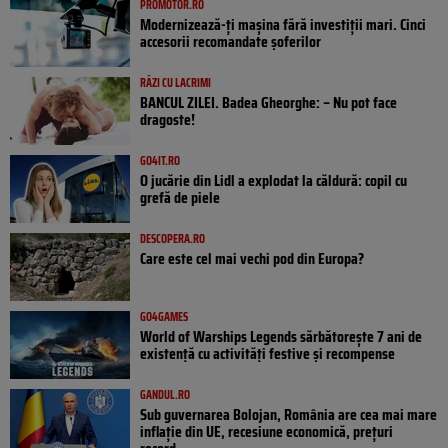
PROMOTOR.RO
Modernizează-ți mașina fără investiții mari. Cinci
accesorii recomandate șoferilor
RÂZI CU LACRIMI
BANCUL ZILEI. Badea Gheorghe: – Nu pot face
dragoste!
GO4IT.RO
O jucărie din Lidl a explodat la căldură: copil cu
grefă de piele
DESCOPERA.RO
Care este cel mai vechi pod din Europa?
GO4GAMES
World of Warships Legends sărbătorește 7 ani de
existență cu activități festive și recompense
GANDUL.RO
Sub guvernarea Bolojan, România are cea mai mare
inflație din UE, recesiune economică, prețuri