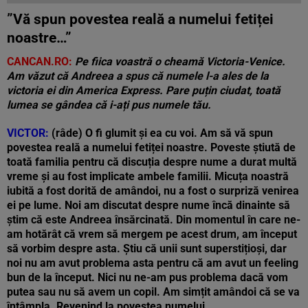
”Vă spun povestea reală a numelui fetiței
noastre…”
CANCAN.RO:
Pe fiica voastră o cheamă Victoria-Venice.
Am văzut că Andreea a spus că numele l-a ales de la
victoria ei din America Express. Pare puțin ciudat, toată
lumea se gândea că i-ați pus numele tău.
VICTOR:
(râde) O fi glumit și ea cu voi. Am să vă spun
povestea reală a numelui fetiței noastre. Poveste știută de
toată familia pentru că discuția despre nume a durat multă
vreme și au fost implicate ambele familii. Micuța noastră
iubită a fost dorită de amândoi, nu a fost o surpriză venirea
ei pe lume. Noi am discutat despre nume încă dinainte să
știm că este Andreea însărcinată. Din momentul în care ne-
am hotărât că vrem să mergem pe acest drum, am început
să vorbim despre asta. Știu că unii sunt superstițioși, dar
noi nu am avut problema asta pentru că am avut un feeling
bun de la început. Nici nu ne-am pus problema dacă vom
putea sau nu să avem un copil. Am simțit amândoi că se va
întâmpla. Revenind la povestea numelui…