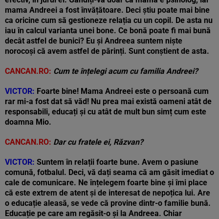
mama Andreei a fost învățătoare. Deci știu poate mai bine
ca oricine cum să gestioneze relația cu un copil. De asta nu
iau în calcul varianta unei bone. Ce bonă poate fi mai bună
decât astfel de bunici? Eu și Andreea suntem niște
norocoși că avem astfel de părinți. Sunt conștient de asta.
CANCAN.RO:
Cum te înțelegi acum cu familia Andreei?
VICTOR:
Foarte bine! Mama Andreei este o persoană cum
rar mi-a fost dat să văd! Nu prea mai există oameni atât de
responsabili, educați și cu atât de mult bun simț cum este
doamna Mio.
CANCAN.RO:
Dar cu fratele ei, Răzvan?
VICTOR:
Suntem în relații foarte bune. Avem o pasiune
comună, fotbalul. Deci, vă dați seama că am găsit imediat o
cale de comunicare. Ne înțelegem foarte bine și îmi place
că este extrem de atent și de interesat de nepoțica lui. Are
o educație aleasă, se vede că provine dintr-o familie bună.
Educație pe care am regăsit-o și la Andreea. Chiar