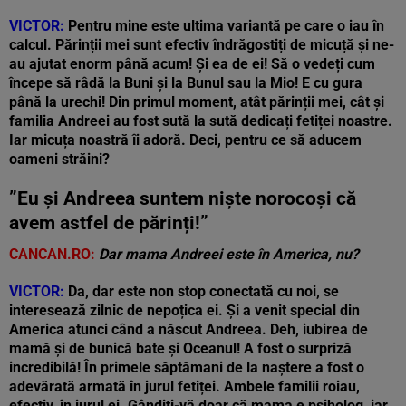
VICTOR:
Pentru mine este ultima variantă pe care o iau în
calcul. Părinții mei sunt efectiv îndrăgostiți de micuță și ne-
au ajutat enorm până acum! Și ea de ei! Să o vedeți cum
începe să râdă la Buni și la Bunul sau la Mio! E cu gura
până la urechi! Din primul moment, atât părinții mei, cât și
familia Andreei au fost sută la sută dedicați fetiței noastre.
Iar micuța noastră îi adoră. Deci, pentru ce să aducem
oameni străini?
”Eu și Andreea suntem niște norocoși
că
avem astfel de părinți!”
CANCAN.RO:
Dar mama Andreei este în America, nu?
VICTOR:
Da, dar este non stop conectată cu noi, se
interesează zilnic de nepoțica ei. Și a venit special din
America atunci când a născut Andreea. Deh, iubirea de
mamă și de bunică bate și Oceanul! A fost o surpriză
incredibilă! În primele săptămani de la naștere a fost o
adevărată armată în jurul fetiței. Ambele familii roiau,
efectiv, în jurul ei. Gândiți-vă doar că mama e psiholog, iar