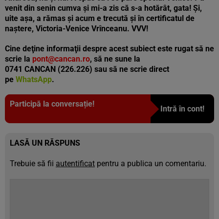
venit din senin cumva și mi-a zis că s-a hotărât, gata! Și,
uite așa, a rămas și acum e trecută și în certificatul de
naștere, Victoria-Venice Vrînceanu. VVV!
Cine deţine informaţii despre acest subiect este rugat să ne
scrie la
pont@cancan.ro
, să ne sune la
0741 CANCAN (226.226) sau să ne scrie direct
pe
WhatsApp
.
Participă la conversație!
Intră în cont!
LASĂ UN RĂSPUNS
Trebuie să fii
autentificat
pentru a publica un comentariu.