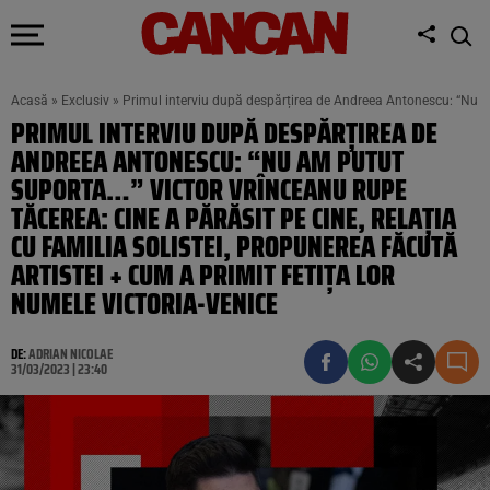
Acasă
»
Exclusiv
»
Primul interviu după despărțirea de Andreea Antonescu: “Nu am p
PRIMUL INTERVIU DUPĂ DESPĂRȚIREA DE
ANDREEA ANTONESCU: “NU AM PUTUT
SUPORTA…” VICTOR VRÎNCEANU RUPE
TĂCEREA: CINE A PĂRĂSIT PE CINE, RELAȚIA
CU FAMILIA SOLISTEI, PROPUNEREA FĂCUTĂ
ARTISTEI + CUM A PRIMIT FETIȚA LOR
NUMELE VICTORIA-VENICE
DE:
ADRIAN NICOLAE
31/03/2023 | 23:40