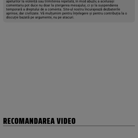
apelurilor la violență sau trimiterea repetată, în mod abuziv, a aceluiași
comentariu pot duce nu doar la ștergerea mesajului, ci și la suspendarea
temporară a dreptului de a comenta. Site-ul nostru încurajează dezbaterile
aprinse, dar civilizate. Vă mulțumim pentru înțelegere și pentru contribuția la o
discuție bazată pe argumente, nu pe atacuri.
RECOMANDAREA VIDEO