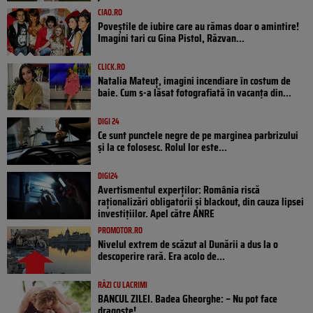
CIAO.RO
Poveştile de iubire care au rămas doar o amintire!
Imagini tari cu Gina Pistol, Răzvan...
CLICK.RO
Natalia Mateuț, imagini incendiare în costum de
baie. Cum s-a lăsat fotografiată în vacanța din...
DIGI 24
Ce sunt punctele negre de pe marginea parbrizului
și la ce folosesc. Rolul lor este...
DIGI24
Avertismentul experților: România riscă
raționalizări obligatorii și blackout, din cauza lipsei
investițiilor. Apel către ANRE
PROMOTOR.RO
Nivelul extrem de scăzut al Dunării a dus la o
descoperire rară. Era acolo de...
RÂZI CU LACRIMI
BANCUL ZILEI. Badea Gheorghe: – Nu pot face
dragoste!