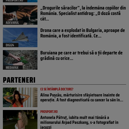
PROSPORT.RO
„Drogurile săracilor”, la îndemâna copiilor din
România. Specialist antidrog: „O doză costă
cât...
ADEVARUL
Drona care a explodat în Bulgaria, aproape de
România, a fost identificată. Ce...
DIGI24
Buruiana pe care ar trebui să o ții departe de
grădină cu orice...
MEDIAFAX
PARTENERI
CE SE ÎNTÂMPLĂ DOCTORE?
Alina Pușcău, mărturisire sfâșietoare înainte de
operație. A fost diagnosticată cu cancer la sân în...
PROSPORT.RO
Antonela Pătruț, iubita mult mai tânără a
milionarului Arpad Paszkany, s-a fotografiat în
jacuzzi