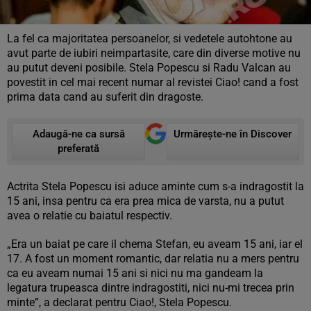
La fel ca majoritatea persoanelor, si vedetele autohtone au
avut parte de iubiri neimpartasite, care din diverse motive nu
au putut deveni posibile. Stela Popescu si Radu Valcan au
povestit in cel mai recent numar al revistei Ciao! cand a fost
prima data cand au suferit din dragoste.
Adaugă-ne ca sursă
Urmărește-ne în Discover
preferată
Actrita Stela Popescu isi aduce aminte cum s-a indragostit la
15 ani, insa pentru ca era prea mica de varsta, nu a putut
avea o relatie cu baiatul respectiv.
„Era un baiat pe care il chema Stefan, eu aveam 15 ani, iar el
17. A fost un moment romantic, dar relatia nu a mers pentru
ca eu aveam numai 15 ani si nici nu ma gandeam la
legatura trupeasca dintre indragostiti, nici nu-mi trecea prin
minte”, a declarat pentru Ciao!, Stela Popescu.