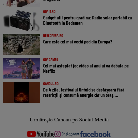
GO4IT.RO
Gadget util pentru grădină: Radio solar portabil cu
Bluetooth la Dedeman
DESCOPERA.RO
Care este cel mai vechi pod din Europa?
GO4GAMES
Cel mai așteptat joc video al anului va debuta pe
Netflix
GANDUL.RO
De 4 zile, festivalul Untold se desfășoară fără
restricții și consumă energie cât un oraș....
Urmărește Cancan pe Social Media