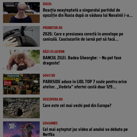
DIGI24
Reacția neașteptată a singurului partidul de
opoziţie din Rusia după ce văduva lui Navalnîi i-a...
PROMOTOR.RO
2026: Care e presiunea corectă în anvelope pe
caniculă. Cauciucurile de iarnă pot să facă...
RÂZI CU LACRIMI
BANCUL ZILEI. Badea Gheorghe: – Nu pot face
dragoste!
GO4IT.RO
PARKSIDE aduce în LIDL TOP 7 scule pentru orice
atelier. „Vedeta” ofertei costă doar 129...
DESCOPERA.RO
Care este cel mai vechi pod din Europa?
GO4GAMES
Cel mai așteptat joc video al anului va debuta pe
Netflix