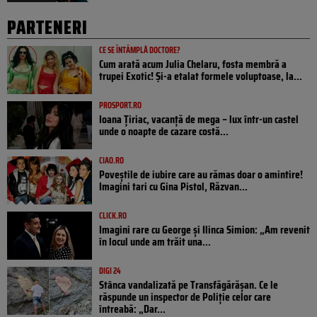
PARTENERI
CE SE ÎNTÂMPLĂ DOCTORE?
Cum arată acum Julia Chelaru, fosta membră a
trupei Exotic! Și-a etalat formele voluptoase, la...
PROSPORT.RO
Ioana Țiriac, vacanță de mega – lux într-un castel
unde o noapte de cazare costă...
CIAO.RO
Poveştile de iubire care au rămas doar o amintire!
Imagini tari cu Gina Pistol, Răzvan...
CLICK.RO
Imagini rare cu George și Ilinca Simion: „Am revenit
în locul unde am trăit una...
DIGI 24
Stânca vandalizată pe Transfăgărășan. Ce le
răspunde un inspector de Poliție celor care
întreabă: „Dar...