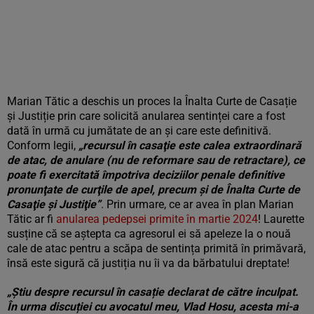
Marian Tătic a deschis un proces la Înalta Curte de Casație
și Justiție prin care solicită anularea sentinței care a fost
dată în urmă cu jumătate de an și care este definitivă.
Conform legii,
„recursul în casaţie este calea extraordinară
de atac, de anulare (nu de reformare sau de retractare), ce
poate fi exercitată împotriva deciziilor penale definitive
pronunţate de curţile de apel, precum şi de Înalta Curte de
Casaţie şi Justiţie”
. Prin urmare, ce ar avea în plan Marian
Tătic ar fi
anularea pedepsei primite în martie 2024
! Laurette
susține că se aștepta ca agresorul ei să apeleze la o nouă
cale de atac pentru a scăpa de sentința primită în primăvară,
însă este sigură că justiția nu îi va da bărbatului dreptate!
„Știu despre recursul în casație declarat de către inculpat.
În urma discuției cu avocatul meu, Vlad Hosu, acesta mi-a