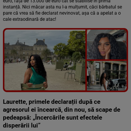
euro, față de 13.000 de euro cât se stabilise în prima
instanță. Nici măcar asta nu l-a mulțumit, căci bărbatul se
pare că vrea să fie declarat nevinovat, așa că a apelat a o
cale extraodinară de atac!
Vezi galeria foto
5 poze
Laurette, primele declarații după ce
agresorul ei încearcă, din nou, să scape de
pedeapsă: „Încercările sunt efectele
disperării lui”