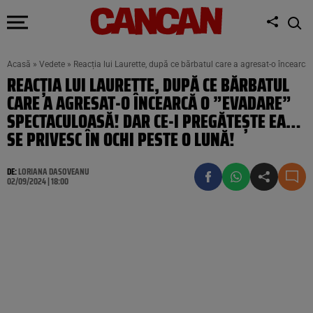
Acasă
»
Vedete
»
Reacția lui Laurette, după ce bărbatul care a agresat-o încearcă
REACȚIA LUI LAURETTE, DUPĂ CE BĂRBATUL
CARE A AGRESAT-O ÎNCEARCĂ O ”EVADARE”
SPECTACULOASĂ! DAR CE-I PREGĂTEȘTE EA…
SE PRIVESC ÎN OCHI PESTE O LUNĂ!
DE:
LORIANA DASOVEANU
02/09/2024 | 18:00