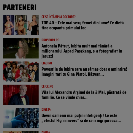
PARTENERI
CE SE ÎNTÂMPLĂ DOCTORE?
TOP 40 – Cele mai sexy femei din lume! Ce dietă
ține ocupanta primului loc
PROSPORT.RO
Antonela Pătruț, iubita mult mai tânără a
milionarului Arpad Paszkany, s-a fotografiat în
jacuzzi
CIAO.RO
Poveştile de iubire care au rămas doar o amintire!
Imagini tari cu Gina Pistol, Răzvan...
CLICK.RO
Vila lui Alexandru Arșinel de la 2 Mai, păstrată de
familie. Ce se vinde chiar...
DIGI 24
Devin oamenii mai puțin inteligenți? Ce este
„efectul Flynn invers” și de ce îi îngrijorează...
DIGI24