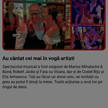
Vezi galeria foto
37 poze
Au cântat cei mai în vogă artiști
Spectacolul muzical a fost asigurat de Marius Mihalache &
Band, Robert Jacks și Fata cu Vioara, dar și de Costel Biju și
Elis Armeanca. Toți au făcut un show unic, iar invitații cu
greu au putut fi ținuți la mese. Toată acțiunea a avut loc pe
ringul de dans.