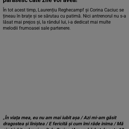
În tot acest timp, Laurențiu Reghecampf și Corina Caciuc se
țineau în brațe și se sărutau cu patimă. Nici antrenorul nu s-a
lăsat mai prejos și, la rândul lui, i-a dedicat mai multe
melodii frumoasei sale partenere.
„
În viața mea, eu nu am mai iubit așa / Azi mi-am găsit
dragostea și liniștea / E fericită și cum îmi râde inima / Mă