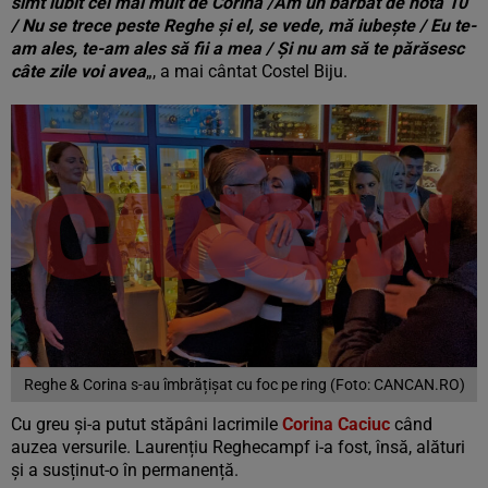
simt iubit cel mai mult de Corina /Am un bărbat de nota 10
/ Nu se trece peste Reghe și el, se vede, mă iubește / Eu te-
am ales, te-am ales să fii a mea / Și nu am să te părăsesc
câte zile voi avea
„, a mai cântat Costel Biju.
Reghe & Corina s-au îmbrățișat cu foc pe ring (Foto: CANCAN.RO)
Cu greu și-a putut stăpâni lacrimile
Corina Caciuc
când
auzea versurile. Laurențiu Reghecampf i-a fost, însă, alături
și a susținut-o în permanență.