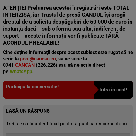
ATENȚIE! Preluarea acestei înregistrări este TOTAL
INTERZISĂ, iar Trustul de presă GÂNDUL își arogă
dreptul de a solicita despăgubiri de 50.000 de euro în
instanță dacă – sub o formă sau alta, indiferent de
suport – aceste informații vor fi publicate FĂRĂ
ACORDUL PREALABIL!
Cine deţine informaţii despre acest subiect este rugat să ne
scrie la
pont@cancan.ro
, să ne sune la
0741
CANCAN
(226.226) sau să ne scrie direct
pe
WhatsApp
.
Participă la conversație!
Intră în cont!
LASĂ UN RĂSPUNS
Trebuie să fii
autentificat
pentru a publica un comentariu.