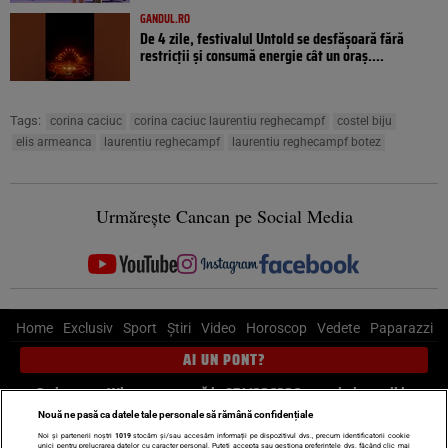
GANDUL.RO
De 4 zile, festivalul Untold se desfășoară fără
restricții și consumă energie cât un oraș....
Tags:
corina caciuc
corina caciuc laurentiu reghecampf
costel biju
elis armeanca
laurentiu reghecampf
laurentiu reghecampf botez
Urmărește Cancan pe Social Media
Home
Exclusiv
Sport
Știri
Video
Horoscop
Vedete
Paparazzi
AI UN PONT?
Scrie-ne pe Whatsapp
, sună la 0741226226 sau trimite mail la
pont@cancan.ro
Nouă ne pasă ca datele tale personale să rămână confidențiale
Noi și partenerii noștri
1019
stocăm și/sau accesăm informații pe dispozitivul dvs., precum identificatorii cookie
unici pentru prelucrarea datelor cu caracter personal. Puteți accepta sau gestiona preferințele dvs. făcând clic mai