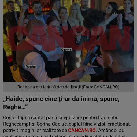
Reghe nu s-a ferit să dea dedicații (Foto: CANCAN.RO)
„Haide, spune cine ți-ar da inima, spune,
Reghe…”
Costel Biju a cântat până la epuizare pentru Laurențiu
Reghecampf și Corina Caciuc, cuplul fiind vizibil emoționat,
potrivit imaginilor realizate de
CANCAN.RO
. Amândoi au
avut, însă, puterea să fredoneze melodiile alături de artist.