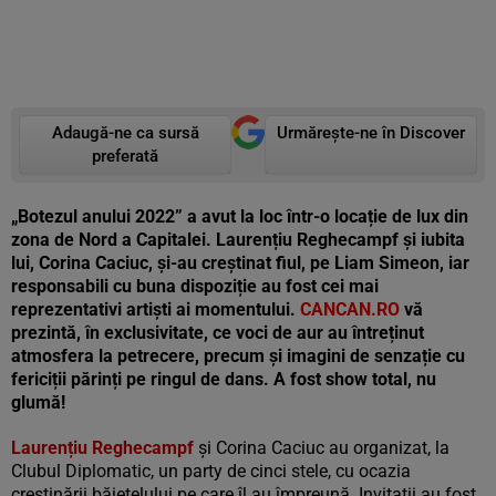
Adaugă-ne ca sursă
Urmărește-ne în Discover
preferată
„Botezul anului 2022” a avut la loc într-o locație de lux din
zona de Nord a Capitalei. Laurențiu Reghecampf și iubita
lui, Corina Caciuc, și-au creștinat fiul, pe Liam Simeon, iar
responsabili cu buna dispoziție au fost cei mai
reprezentativi artiști ai momentului.
CANCAN.RO
vă
prezintă, în exclusivitate, ce voci de aur au întreținut
atmosfera la petrecere, precum și imagini de senzație cu
fericiții părinți pe ringul de dans. A fost show total, nu
glumă!
Laurențiu Reghecampf
și Corina Caciuc au organizat, la
Clubul Diplomatic, un party de cinci stele, cu ocazia
creștinării băiețelului pe care îl au împreună. Invitații au fost