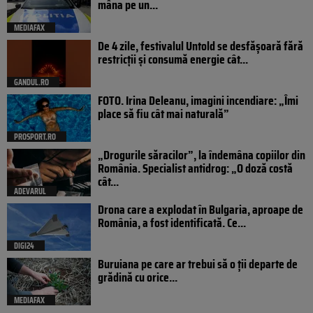
mâna pe un...
MEDIAFAX
De 4 zile, festivalul Untold se desfășoară fără
restricții și consumă energie cât...
GANDUL.RO
FOTO. Irina Deleanu, imagini incendiare: „Îmi
place să fiu cât mai naturală”
PROSPORT.RO
„Drogurile săracilor”, la îndemâna copiilor din
România. Specialist antidrog: „O doză costă
cât...
ADEVARUL
Drona care a explodat în Bulgaria, aproape de
România, a fost identificată. Ce...
DIGI24
Buruiana pe care ar trebui să o ții departe de
grădină cu orice...
MEDIAFAX