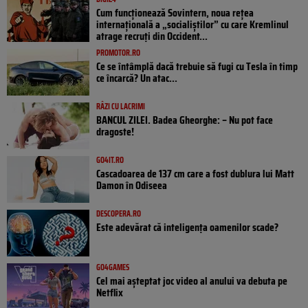
Cum funcționează Sovintern, noua rețea
internațională a „socialiștilor” cu care Kremlinul
atrage recruți din Occident...
PROMOTOR.RO
Ce se întâmplă dacă trebuie să fugi cu Tesla în timp
ce încarcă? Un atac...
RÂZI CU LACRIMI
BANCUL ZILEI. Badea Gheorghe: – Nu pot face
dragoste!
GO4IT.RO
Cascadoarea de 137 cm care a fost dublura lui Matt
Damon în Odiseea
DESCOPERA.RO
Este adevărat că inteligența oamenilor scade?
GO4GAMES
Cel mai așteptat joc video al anului va debuta pe
Netflix