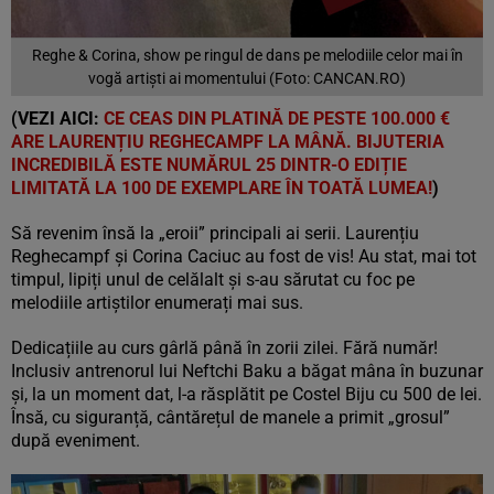
Reghe & Corina, show pe ringul de dans pe melodiile celor mai în
vogă artiști ai momentului (Foto: CANCAN.RO)
(VEZI AICI:
CE CEAS DIN PLATINĂ DE PESTE 100.000 €
ARE LAURENȚIU REGHECAMPF LA MÂNĂ. BIJUTERIA
INCREDIBILĂ ESTE NUMĂRUL 25 DINTR-O EDIȚIE
LIMITATĂ LA 100 DE EXEMPLARE ÎN TOATĂ LUMEA!
)
Să revenim însă la „eroii” principali ai serii. Laurențiu
Reghecampf și Corina Caciuc au fost de vis! Au stat, mai tot
timpul, lipiți unul de celălalt și s-au sărutat cu foc pe
melodiile artiștilor enumerați mai sus.
Dedicațiile au curs gârlă până în zorii zilei. Fără număr!
Inclusiv antrenorul lui Neftchi Baku a băgat mâna în buzunar
și, la un moment dat, l-a răsplătit pe Costel Biju cu 500 de lei.
Însă, cu siguranță, cântărețul de manele a primit „grosul”
după eveniment.