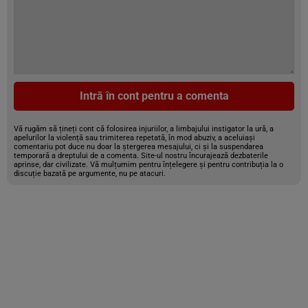
Intră în cont pentru a comenta
Vă rugăm să țineți cont că folosirea injuriilor, a limbajului instigator la ură, a
apelurilor la violență sau trimiterea repetată, în mod abuziv, a aceluiași
comentariu pot duce nu doar la ștergerea mesajului, ci și la suspendarea
temporară a dreptului de a comenta. Site-ul nostru încurajează dezbaterile
aprinse, dar civilizate. Vă mulțumim pentru înțelegere și pentru contribuția la o
discuție bazată pe argumente, nu pe atacuri.