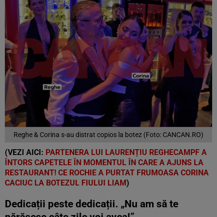
Reghe & Corina s-au distrat copios la botez (Foto: CANCAN.RO)
(VEZI AICI:
PARTENERA LUI LAURENȚIU REGHECAMPF A
ÎNTORS CAPETELE ÎN MOMENTUL ÎN CARE A AJUNS LA
RESTAURANT! CE ROCHIE A PURTAT FRUMOASA CORINA
CACIUC LA BOTEZUL FIULUI LIAM
)
Dedicații peste dedicații. „Nu am să te
părăsesc câte zile voi avea!”