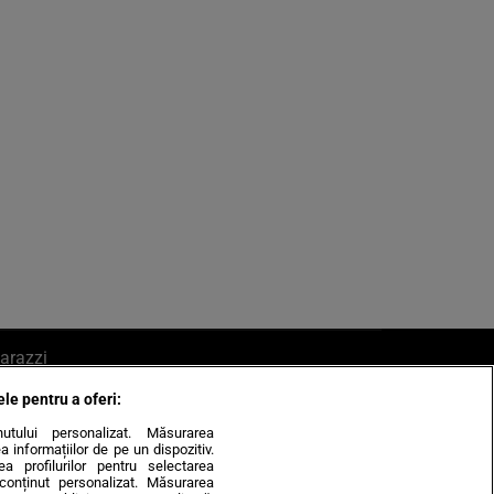
arazzi
ele pentru a oferi:
ite mail la pont@cancan.ro
inutului personalizat. Măsurarea
informațiilor de pe un dispozitiv.
rea profilurilor pentru selectarea
e conținut personalizat. Măsurarea