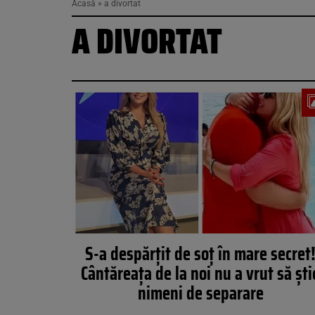
Acasă
»
a divortat
A DIVORTAT
S-a despărțit de soț în mare secret
Cântăreața de la noi nu a vrut să ști
nimeni de separare