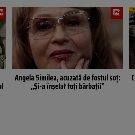
EX
Angela Similea, acuzată de fostul soț:
C
ul
,,Și-a înșelat toți bărbații”
e