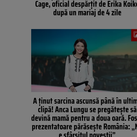
Cage, oficial despărțit de Erika Koik
după un mariaj de 4 zile
A ținut sarcina ascunsă până în ulti
clipă! Anca Lungu se pregătește să
devină mamă pentru a doua oară. Fo
prezentatoare părăsește România: „
e sfârșitul poveștii”