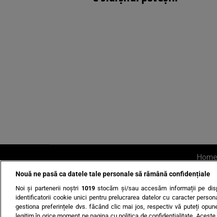
Home
Nouă ne pasă ca datele tale personale să rămână confidențiale
AI UN PONT?
Scrie-ne p
Noi și partenerii noștri
1019
stocăm și/sau accesăm informații pe disp
identificatorii cookie unici pentru prelucrarea datelor cu caracter person
gestiona preferințele dvs. făcând clic mai jos, respectiv vă puteți opune 
legitim în orice moment pe pagina cu politica de confidențialitate. Aceste a