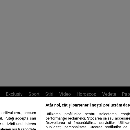
Exclusiv
Sport
Știri
Video
Horoscop
Vedete
Pap
Atât noi, cât și partenerii noștri prelucrăm dat
e Whatsapp
, sună la 0741226226 sau trim
ozitivul dvs., precum
Utilizarea profilurilor pentru selectarea conț
al. Puteți accepta sau
performanței reclamelor. Stocarea și/sau accesarea 
Dezvoltarea și îmbunătățirea serviciilor. Utiliza
utilizării unui interes
publicității personalizate. Crearea profilurilor d
legeri vor fi raportate