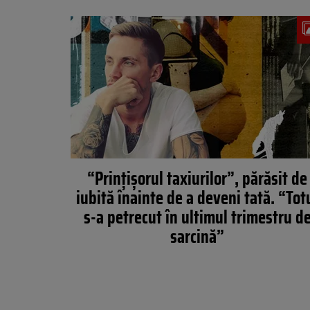
“Prințișorul taxiurilor”, părăsit de
iubită înainte de a deveni tată. “Tot
s-a petrecut în ultimul trimestru d
sarcină”