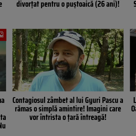
e
divorțat pentru o puștoaică (26 ani)!
ma
Contagiosul zâmbet al lui Gyuri Pascu a
L
rămas o simplă amintire! Imagini care
O
sta
vor întrista o ţară întreagă!
Nu