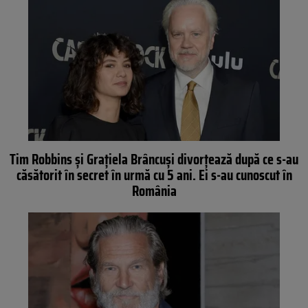
Tim Robbins și Grațiela Brâncuși divorțează după ce s-au
căsătorit în secret în urmă cu 5 ani. Ei s-au cunoscut în
România