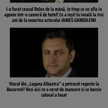
I-a furat ceasul Rolex de la mână, în timp ce se afla în
agonie într-o cameră de hotel! Ce a ieşit la iveală la trei
ani de la moartea actorului JAMES GANDOLFINI
Starul din „Laguna Albastra” a petrecut regeste la
Bucuresti! Vezi aici ce a cerut de mancare si ce bacsis
colosal a lasat