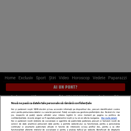
Home
Exclusiv
Sport
Știri
Video
Horoscop
Vedete
Paparazzi
AI UN PONT?
Scrie-ne pe Whatsapp
, sună la 0741226226 sau trimite mail la
pont@cancan.ro
Nouă ne pasă ca datele tale personale să rămână confidențiale
Noi și partenerii noștri
1019
stocăm și/sau accesăm informații pe dispozitivul dvs., precum identificatorii cookie
unici pentru prelucrarea datelor cu caracter personal. Puteți accepta sau gestiona preferințele dvs. făcând clic mai
Știri interne
Știri externe
Politică
jos, respectiv vă puteți opune utilizării unui interes legitim în orice moment pe pagina cu politica de
confidențialitate. Aceste alegeri vor fi raportate partenerilor noștri și nu vă vor afecta navigarea.
Mai multe detalii
Noi si partenerii nostri (retelele de socializare si agentiile de publicitate partenere, precum si furnizorii nostri de
servicii de date analitice) prelucram date pentru a permite website-ului sa functioneze, pentru a personaliza
Ultimele stiri
Diete
Insula Iubirii
Dictionar de vise
LIFE STYLE
continutul si anunturile publicitare afisate in functie de interesele si/sau profilul dvs., pentru a va oferi
functionalitati aferente retelelor de socializare si pentru a analiza traficul pe website. Beneficiati de drepturile