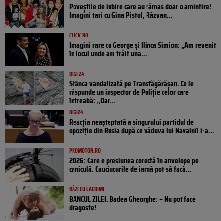
Poveştile de iubire care au rămas doar o amintire!
Imagini tari cu Gina Pistol, Răzvan...
CLICK.RO
Imagini rare cu George și Ilinca Simion: „Am revenit
în locul unde am trăit una...
DIGI 24
Stânca vandalizată pe Transfăgărășan. Ce le
răspunde un inspector de Poliție celor care
întreabă: „Dar...
DIGI24
Reacția neașteptată a singurului partidul de
opoziţie din Rusia după ce văduva lui Navalnîi i-a...
PROMOTOR.RO
2026: Care e presiunea corectă în anvelope pe
caniculă. Cauciucurile de iarnă pot să facă...
RÂZI CU LACRIMI
BANCUL ZILEI. Badea Gheorghe: – Nu pot face
dragoste!