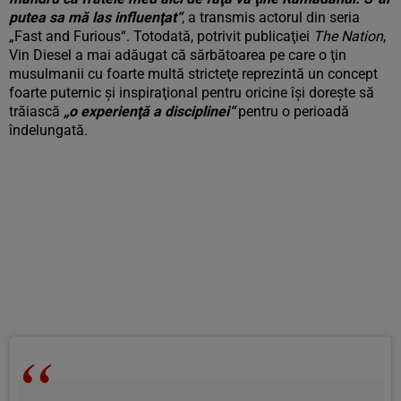
putea sa mă las influenţat“
, a transmis actorul din seria
„Fast and Furious“. Totodată, potrivit publicaţiei
The Nation
,
Vin Diesel a mai adăugat că sărbătoarea pe care o ţin
musulmanii cu foarte multă stricteţe reprezintă un concept
foarte puternic şi inspiraţional pentru oricine îşi doreşte să
trăiască
„o experienţă a disciplinei“
pentru o perioadă
îndelungată.