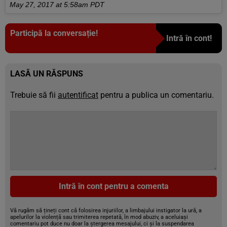
May 27, 2017 at 5:58am PDT
Participă la conversație!
Intră în cont!
LASĂ UN RĂSPUNS
Trebuie să fii
autentificat
pentru a publica un comentariu.
Intră în cont pentru a comenta
Vă rugăm să țineți cont că folosirea injuriilor, a limbajului instigator la ură, a
apelurilor la violență sau trimiterea repetată, în mod abuziv, a aceluiași
comentariu pot duce nu doar la ștergerea mesajului, ci și la suspendarea