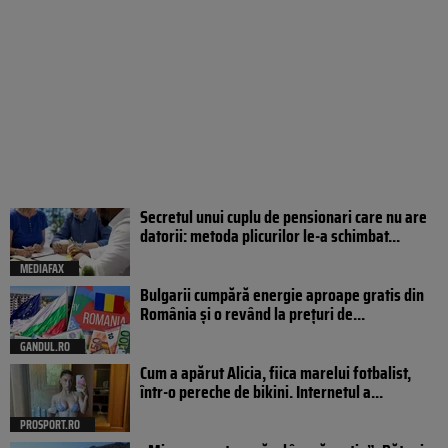
Secretul unui cuplu de pensionari care nu are
datorii: metoda plicurilor le-a schimbat...
MEDIAFAX
Bulgarii cumpără energie aproape gratis din
România și o revând la prețuri de...
GANDUL.RO
Cum a apărut Alicia, fiica marelui fotbalist,
într-o pereche de bikini. Internetul a...
PROSPORT.RO