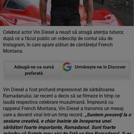
Celebrul actor Vin Diesel a reuşit să atragă atenţia tuturor,
după ce a făcut public un videoclip de contul său de
Instagram, în care apare alături de cântăreţul French
Montana.
Adaugă-ne ca sursă
Urmărește-ne în Discover
preferată
Vin Diesel a fost profund impresionat de sărbătoarea
Ramadanului, iar recent a decis să se filmeze în timp ce
laudă respectiva celebrare musulmană. Împreună cu
rapperul French Montana, Vin Diesel a transmis un mesaj
care a devenit viral într-un timp record.
„Suntem prezenţi la o
sesiune creativă, e chiar înainte de începerea unei
sărbători foarte importante, Ramadanul. Sunt foarte
mândru că fratele meu aici de faţă va ţine Ramadanul. S-ar