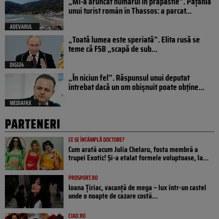
„Mi-a aruncat numărul în prăpastie”. Pățania
unui turist român în Thassos: a parcat...
ADEVARUL
„Toată lumea este speriată”. Elita rusă se
teme că FSB „scapă de sub...
DIGI24
„În niciun fel”. Răspunsul unui deputat
întrebat dacă un om obișnuit poate obține...
MEDIAFAX
PARTENERI
CE SE ÎNTÂMPLĂ DOCTORE?
Cum arată acum Julia Chelaru, fosta membră a
trupei Exotic! Și-a etalat formele voluptoase, la...
PROSPORT.RO
Ioana Țiriac, vacanță de mega – lux într-un castel
unde o noapte de cazare costă...
CIAO.RO