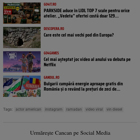
GO4IT.RO
PARKSIDE aduce în LIDL TOP 7 scule pentru orice
atelier. „Vedeta” ofertei costă doar 129...
DESCOPERA.RO
Care este cel mai vechi pod din Europa?
GO4GAMES
Cel mai așteptat joc video al anului va debuta pe
Netflix
GANDUL.RO
Bulgarii cumpără energie aproape gratis din
România și o revând la prețuri de zeci de...
Tags:
actor american
instagram
ramadan
video viral
vin diesel
Urmărește Cancan pe Social Media