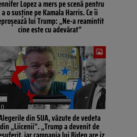
ennifer Lopez a mers pe scenă pentru
a o susține pe Kamala Harris. Ce îi
eproșează lui Trump: „Ne-a reamintit
cine este cu adevărat”
Alegerile din SUA, văzute de vedeta
din „Liicenii”. „Trump a devenit de
esuferit, iar campania lui Biden are iz