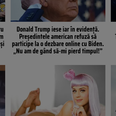
ru
Donald Trump iese iar în evidență.
am
Președintele american refuză să
și
participe la o dezbare online cu Biden.
„Nu am de gând să-mi pierd timpul!”