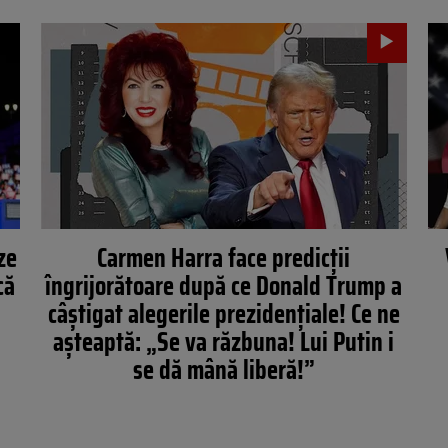
ze
Carmen Harra face predicții
că
îngrijorătoare după ce Donald Trump a
câștigat alegerile prezidențiale! Ce ne
așteaptă: „Se va răzbuna! Lui Putin i
se dă mână liberă!”