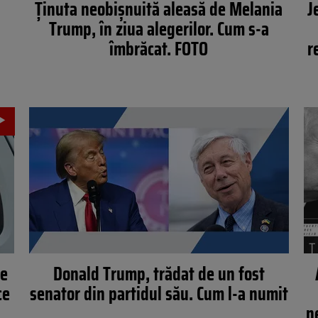
Ținuta neobișnuită aleasă de Melania
J
Trump, în ziua alegerilor. Cum s-a
îmbrăcat. FOTO
r
de
Donald Trump, trădat de un fost
ce
senator din partidul său. Cum l-a numit
n