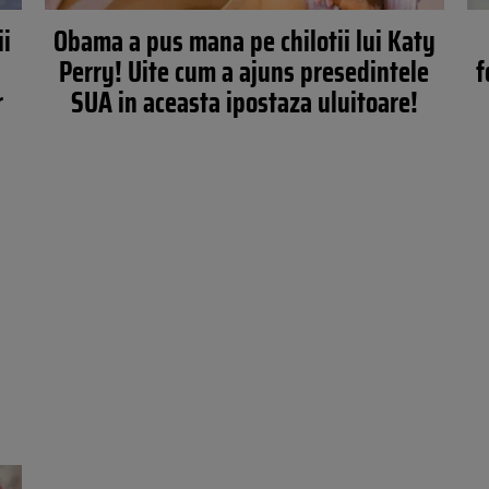
ii
Obama a pus mana pe chilotii lui Katy
Perry! Uite cum a ajuns presedintele
f
r
SUA in aceasta ipostaza uluitoare!