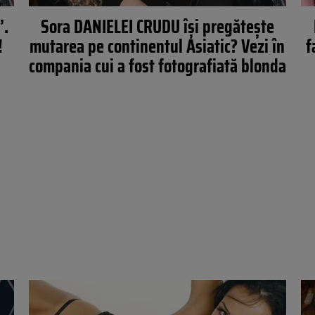
”.
Sora DANIELEI CRUDU îşi pregăteşte
!
mutarea pe continentul Asiatic? Vezi în
f
compania cui a fost fotografiată blonda