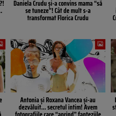
?!
Daniela Crudu şi-a convins mama “să
r…
se tuneze”! Cât de mult s-a
transformat Florica Crudu
C
e
Antonia și Roxana Vancea și-au
dezvăluit… secretul intim! Avem
s
ă
fotografiile care “aprind” fanteziile