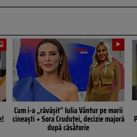
Cum i-a „răvășit” Iulia Vântur pe marii
e!
cineaști + Sora Cruduței, decizie majoră
P
după căsătorie