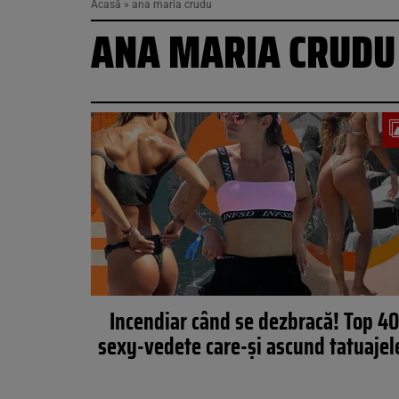
Acasă
»
ana maria crudu
ANA MARIA CRUDU
Incendiar când se dezbracă! Top 40
sexy-vedete care-și ascund tatuajel