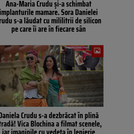
Ana-Maria Crudu și-a schimbat
implanturile mamare. Sora Danielei
rudu s-a lăudat cu mililitrii de silicon
pe care îi are în fiecare sân
Daniela Crudu s-a dezbrăcat în plină
tradă! Vica Blochina a filmat scenele,
iar imaginile cu vedeta în lenjerie