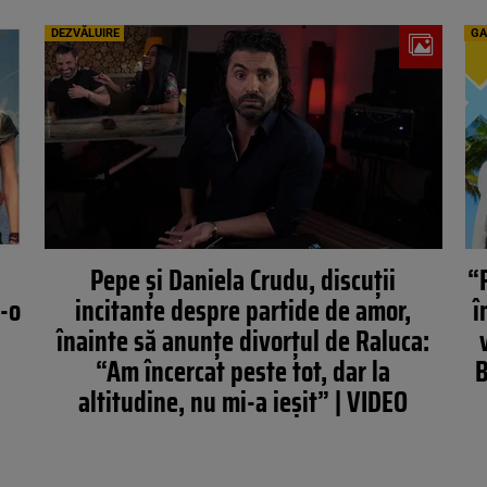
DEZVĂLUIRE
GA
n
Pepe și Daniela Crudu, discuții
“
t-o
incitante despre partide de amor,
î
înainte să anunțe divorțul de Raluca:
“Am încercat peste tot, dar la
B
altitudine, nu mi-a ieșit” | VIDEO