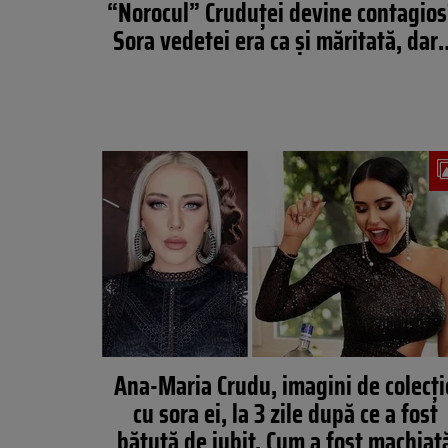
“Norocul” Cruduței devine contagios
Sora vedetei era ca și măritată, da
Ana-Maria Crudu, imagini de colecți
cu sora ei, la 3 zile după ce a fost
bătută de iubit. Cum a fost machiat