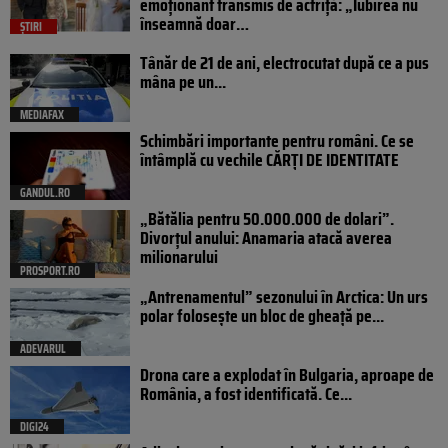
emoționant transmis de actriță: „Iubirea nu
înseamnă doar…
ȘTIRI
Tânăr de 21 de ani, electrocutat după ce a pus
mâna pe un...
MEDIAFAX
Schimbări importante pentru români. Ce se
întâmplă cu vechile CĂRȚI DE IDENTITATE
GANDUL.RO
„Bătălia pentru 50.000.000 de dolari”.
Divorțul anului: Anamaria atacă averea
milionarului
PROSPORT.RO
„Antrenamentul” sezonului în Arctica: Un urs
polar folosește un bloc de gheață pe...
ADEVARUL
Drona care a explodat în Bulgaria, aproape de
România, a fost identificată. Ce...
DIGI24