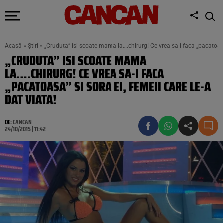
Acasă
»
Știri
»
„Cruduta” isi scoate mama la….chirurg! Ce vrea sa-i faca „pacatoasa”
„CRUDUTA” ISI SCOATE MAMA
LA….CHIRURG! CE VREA SA-I FACA
„PACATOASA” SI SORA EI, FEMEII CARE LE-A
DAT VIATA!
DE:
CANCAN
24/10/2015 | 11:42