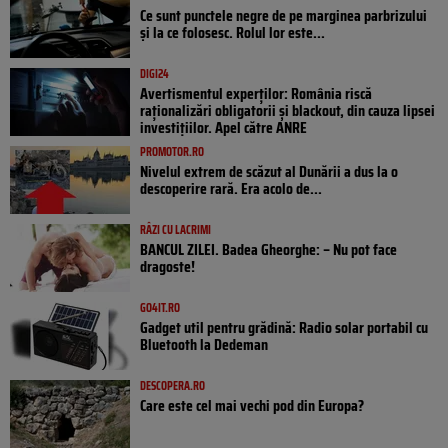
Ce sunt punctele negre de pe marginea parbrizului
și la ce folosesc. Rolul lor este...
DIGI24
Avertismentul experților: România riscă
raționalizări obligatorii și blackout, din cauza lipsei
investițiilor. Apel către ANRE
PROMOTOR.RO
Nivelul extrem de scăzut al Dunării a dus la o
descoperire rară. Era acolo de...
RÂZI CU LACRIMI
BANCUL ZILEI. Badea Gheorghe: – Nu pot face
dragoste!
GO4IT.RO
Gadget util pentru grădină: Radio solar portabil cu
Bluetooth la Dedeman
DESCOPERA.RO
Care este cel mai vechi pod din Europa?