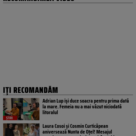
IȚI RECOMANDĂM
Adrian Lup își duce soacra pentru prima dată
la mare. Femeia nu a mai văzut niciodată
litoralul
ȘTIRI
Laura Cosoi și Cosmin Curticăpean
aniversează Nunta de Oțel! Mesajul