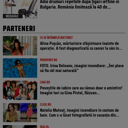
Adio drumuri repetate după țigări ieftine în
Bulgaria. România limitează la 40 de...
MEDIAFAX
PARTENERI
CE SE ÎNTÂMPLĂ DOCTORE?
Alina Pușcău, mărturisire sfâșietoare înainte de
operație. A fost diagnosticată cu cancer la sân în...
PROSPORT.RO
FOTO. Irina Deleanu, imagini incendiare: „Îmi place
să fiu cât mai naturală”
CIAO.RO
Poveştile de iubire care au rămas doar o amintire!
Imagini tari cu Gina Pistol, Răzvan...
CLICK.RO
Natalia Mateuț, imagini incendiare în costum de
baie. Cum s-a lăsat fotografiată în vacanța din...
DIGI 24