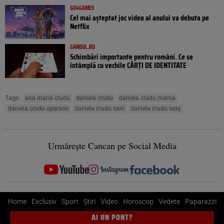
GO4GAMES
Cel mai așteptat joc video al anului va debuta pe
Netflix
GANDUL.RO
Schimbări importante pentru români. Ce se
întâmplă cu vechile CĂRȚI DE IDENTITATE
Tags:
ana maria crudu
daniela crudu
daniela crudu mama
daniela crudu operatie
daniela crudu sani
daniela crudu sexy
Urmărește Cancan pe Social Media
Home
Exclusiv
Sport
Știri
Video
Horoscop
Vedete
Paparazzi
AI UN PONT?