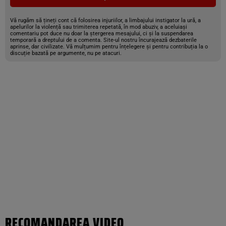
Vă rugăm să țineți cont că folosirea injuriilor, a limbajului instigator la ură, a
apelurilor la violență sau trimiterea repetată, în mod abuziv, a aceluiași
comentariu pot duce nu doar la ștergerea mesajului, ci și la suspendarea
temporară a dreptului de a comenta. Site-ul nostru încurajează dezbaterile
aprinse, dar civilizate. Vă mulțumim pentru înțelegere și pentru contribuția la o
discuție bazată pe argumente, nu pe atacuri.
RECOMANDAREA VIDEO