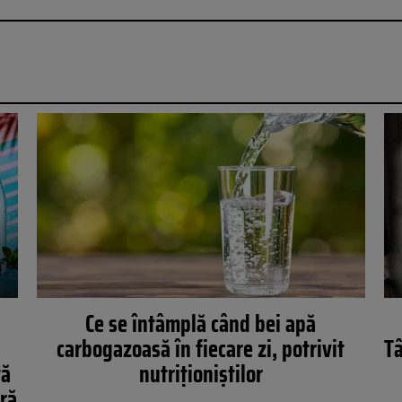
Ce se întâmplă când bei apă
carbogazoasă în fiecare zi, potrivit
Tâ
tă
nutriționiștilor
ară