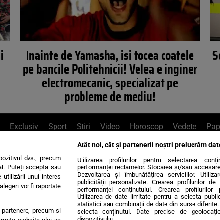
i
Inainte de Yamasha, isi tocea coatele
S
pe bancile Politehnicii! Velea e inginer
electromecanic, specializat pe
probleme de mediu!
Exclusiv
Sport
Știri
Video
Horoscop
Vedete
Pap
Atât noi, cât și partenerii noștri prelucrăm dat
e Whatsapp
, sună la 0741226226 sau trim
ozitivul dvs., precum
Utilizarea profilurilor pentru selectarea conț
al. Puteți accepta sau
performanței reclamelor. Stocarea și/sau accesarea 
Dezvoltarea și îmbunătățirea serviciilor. Utiliza
utilizării unui interes
publicității personalizate. Crearea profilurilor d
legeri vor fi raportate
Știri interne
Știri externe
Politică
performanței conținutului. Crearea profilurilor 
Utilizarea de date limitate pentru a selecta public
statistici sau combinații de date din surse diferite. 
te partenere, precum si
selecta conținutul. Date precise de geolocație
tiri
Diete
Insula Iubirii
Dictionar de vise
LIFE STYLE
dispozitivului.
ermite website-ului sa