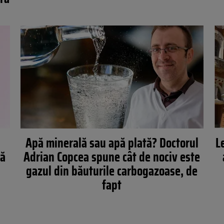
Apă minerală sau apă plată? Doctorul
L
tă
Adrian Copcea spune cât de nociv este
gazul din băuturile carbogazoase, de
fapt