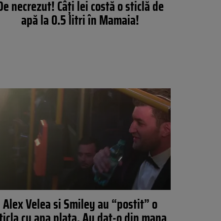
De necrezut! Câți lei costă o sticlă de
apă la 0.5 litri în Mamaia!
Alex Velea si Smiley au “postit” o
ticla cu apa plata. Au dat-o din mana