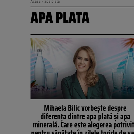
Acasă
»
apa plata
APA PLATA
Mihaela Bilic vorbește despre
diferența dintre apa plată și apa
minerală. Care este alegerea potrivi
pentru sănătate în zilele toride de v