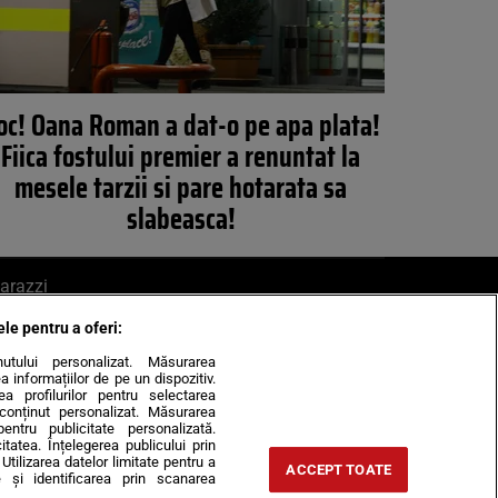
oc! Oana Roman a dat-o pe apa plata!
Fiica fostului premier a renuntat la
mesele tarzii si pare hotarata sa
slabeasca!
arazzi
ele pentru a oferi:
ite mail la pont@cancan.ro
inutului personalizat. Măsurarea
informațiilor de pe un dispozitiv.
rea profilurilor pentru selectarea
e conținut personalizat. Măsurarea
pentru publicitate personalizată.
itatea. Înțelegerea publicului prin
Utilizarea datelor limitate pentru a
ACCEPT TOATE
 și identificarea prin scanarea
Horoscop