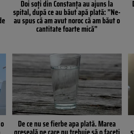
Doi soți din Constanța au ajuns la
spital, după ce au băut apă plată: ”Ne-
de
au spus că am avut noroc că am băut o
cantitate foarte mică”
 o
De ce nu se fierbe apa plată. Marea
o
greşeală pe care nu trebuie să o faceţi
s