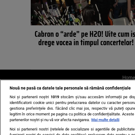
Cabron o “arde” pe H2O! Uite cum is
drege vocea in timpul concertelor!
Home
Nouă ne pasă ca datele tale personale să rămână confidențiale
AI UN PONT?
Scrie-ne p
Noi și partenerii noștri
1019
stocăm și/sau accesăm informații pe disp
identificatorii cookie unici pentru prelucrarea datelor cu caracter person
gestiona preferințele dvs. făcând clic mai jos, respectiv vă puteți opune 
legitim în orice moment pe pagina cu politica de confidențialitate. Aceste a
partenerilor noștri și nu vă vor afecta navigarea.
Mai multe detalii
Noi si partenerii nostri (retelele de socializare si agentiile de publicita
Ultimele s
furnizorii nostri de servicii de date analitice) prelucram date pentru a p