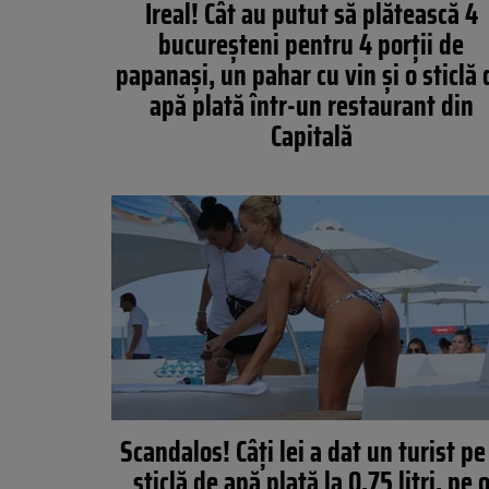
Ireal! Cât au putut să plătească 4
bucureșteni pentru 4 porții de
papanași, un pahar cu vin și o sticlă 
apă plată într-un restaurant din
Capitală
Scandalos! Câți lei a dat un turist pe
sticlă de apă plată la 0.75 litri, pe 