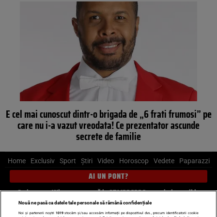
E cel mai cunoscut dintr-o brigada de „6 frati frumosi” pe
care nu i-a vazut vreodata! Ce prezentator ascunde
secrete de familie
Home
Exclusiv
Sport
Știri
Video
Horoscop
Vedete
Paparazzi
AI UN PONT?
Scrie-ne pe Whatsapp
, sună la 0741226226 sau trimite mail la
pont@cancan.ro
Nouă ne pasă ca datele tale personale să rămână confidențiale
Noi și partenerii noștri
1019
stocăm și/sau accesăm informații pe dispozitivul dvs., precum identificatorii cookie