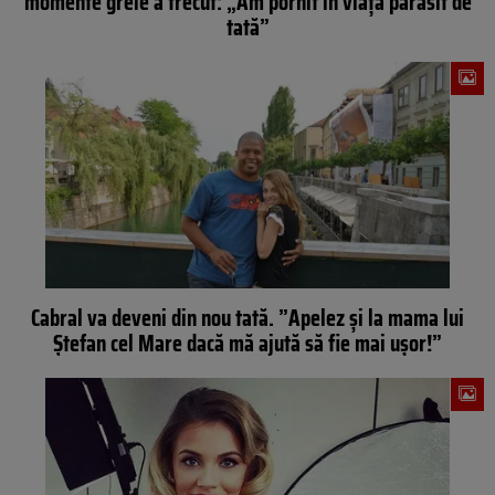
momente grele a trecut: „Am pornit în viață părăsit de
tată”
Cabral va deveni din nou tată. ”Apelez și la mama lui
Ștefan cel Mare dacă mă ajută să fie mai ușor!”