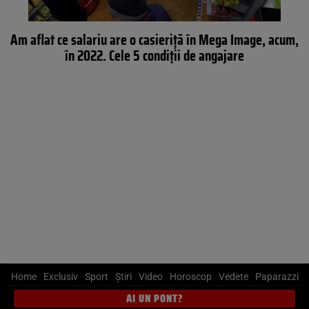
Am aflat ce salariu are o casieriță în Mega Image, acum,
în 2022. Cele 5 condiții de angajare
Home
Exclusiv
Sport
Știri
Video
Horoscop
Vedete
Paparazzi
AI UN PONT?