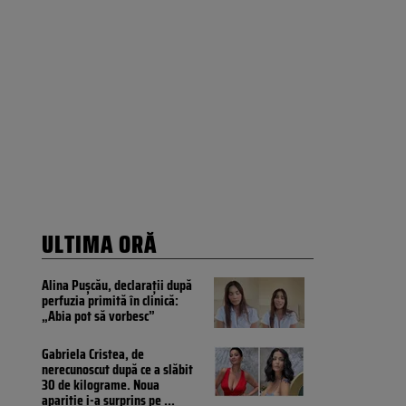
ULTIMA ORĂ
Alina Pușcău, declarații după
perfuzia primită în clinică:
„Abia pot să vorbesc”
Gabriela Cristea, de
nerecunoscut după ce a slăbit
30 de kilograme. Noua
apariție i-a surprins pe
...