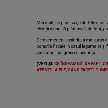
Mai mult, se pare că și ofertele care s
clienții ajung să plătească, de fapt, pr
De asemenea, casierița a mai atras at
bonurile fiscale în cazul legumelor și
vânzătorii pot greși cu ușurință.
(VEZI ȘI:
CE ÎNSEAMNĂ, DE FAPT, CI
ATENŢI LA ELE, CÂND FACEŢI CUM