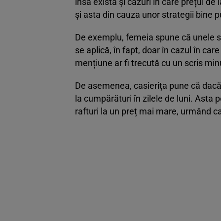
însă există și cazuri în care prețul de
și asta din cauza unor strategii bine p
De exemplu, femeia spune că unele sup
se aplică, în fapt, doar în cazul în c
mențiune ar fi trecută cu un scris minu
De asemenea, casierița pune că dac
la cumpărături în zilele de luni. Asta
rafturi la un preț mai mare, urmând c