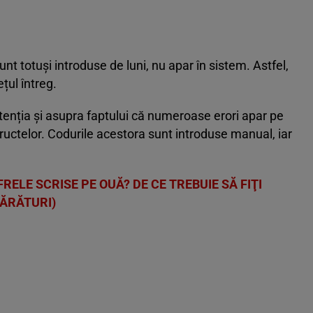
unt totuși introduse de luni, nu apar în sistem. Astfel,
ețul întreg.
enția și asupra faptului că numeroase erori apar pe
 fructelor. Codurile acestora sunt introduse manual, iar
FRELE SCRISE PE OUĂ? DE CE TREBUIE SĂ FIŢI
PĂRĂTURI)