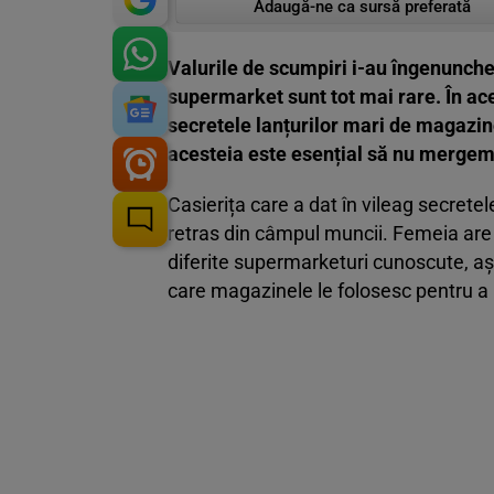
Adaugă-ne ca sursă preferată
Valurile de scumpiri i-au îngenunchea
supermarket sunt tot mai rare. În ace
secretele lanțurilor mari de magazine
acesteia este esențial să nu mergem 
Casierița care a dat în vileag secrete
retras din câmpul muncii. Femeia are 
diferite supermarketuri cunoscute, așa
care magazinele le folosesc pentru a pă