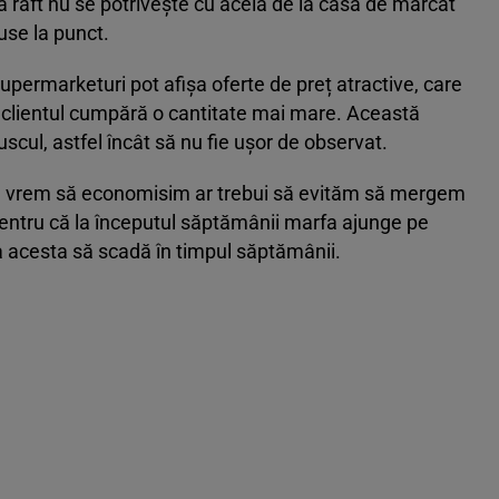
 la raft nu se potrivește cu acela de la casa de marcat
use la punct.
ermarketuri pot afișa oferte de preț atractive, care
are clientul cumpără o cantitate mai mare. Această
scul, astfel încât să nu fie ușor de observat.
ă vrem să economisim ar trebui să evităm să mergem
 pentru că la începutul săptămânii marfa ajunge pe
a acesta să scadă în timpul săptămânii.