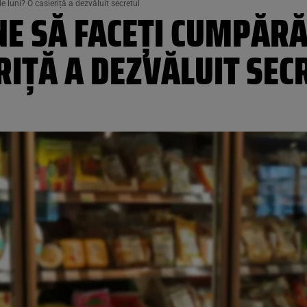
e luni? O casieriță a dezvăluit secretul
NE SĂ FACEȚI CUMPĂRĂ
ERIȚĂ A DEZVĂLUIT SEC