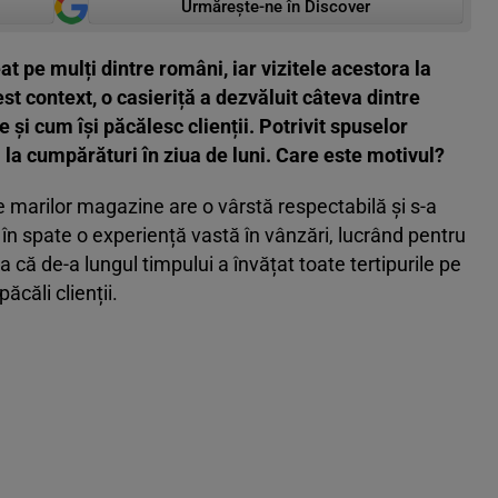
Urmărește-ne în Discover
t pe mulți dintre români, iar vizitele acestora la
st context, o casieriță a dezvăluit câteva dintre
 și cum își păcălesc clienții. Potrivit spuselor
la cumpărături în ziua de luni. Care este motivul?
le marilor magazine are o vârstă respectabilă și s-a
în spate o experiență vastă în vânzări, lucrând pentru
 că de-a lungul timpului a învățat toate tertipurile pe
căli clienții.