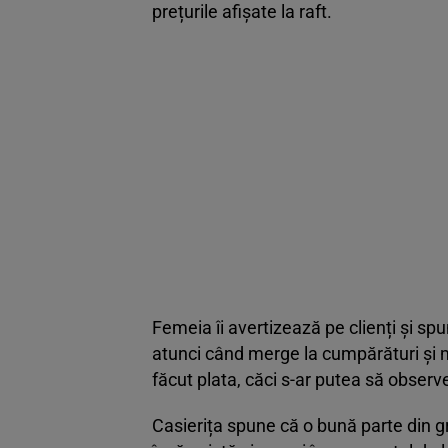
prețurile afișate la raft.
Femeia îi avertizează pe clienți și spu
atunci când merge la cumpărături și m
făcut plata, căci s-ar putea să observ
Casierița spune că o bună parte din gr