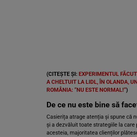
(CITEȘTE ȘI:
EXPERIMENTUL FĂCUT D
A CHELTUIT LA LIDL, ÎN OLANDA, U
ROMÂNIA: ”NU ESTE NORMAL!”
)
De ce nu este bine să faceț
Casierița atrage atenția și spune că n
și a dezvăluit toate strategiile la ca
acesteia, majoritatea clienților plă