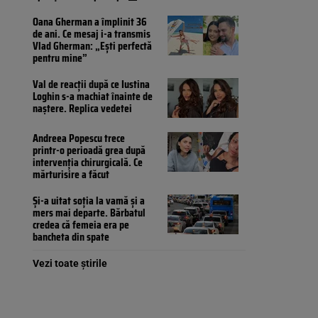
Oana Gherman a împlinit 36
de ani. Ce mesaj i-a transmis
Vlad Gherman: „Ești perfectă
pentru mine”
Val de reacții după ce Iustina
Loghin s-a machiat înainte de
naștere. Replica vedetei
Andreea Popescu trece
printr-o perioadă grea după
intervenția chirurgicală. Ce
mărturisire a făcut
Și-a uitat soția la vamă și a
mers mai departe. Bărbatul
credea că femeia era pe
bancheta din spate
Vezi toate știrile