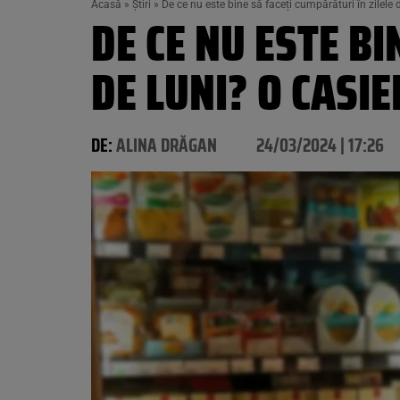
Acasă
»
Știri
»
De ce nu este bine să faceți cumpărături în zilele d
DE CE NU ESTE BI
DE LUNI? O CASI
DE:
ALINA DRĂGAN
24/03/2024 | 17:26