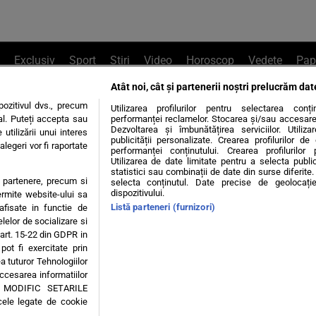
Exclusiv
Sport
Știri
Video
Horoscop
Vedete
Pap
Atât noi, cât și partenerii noștri prelucrăm dat
e Whatsapp
, sună la 0741226226 sau trim
ozitivul dvs., precum
Utilizarea profilurilor pentru selectarea conț
al. Puteți accepta sau
performanței reclamelor. Stocarea și/sau accesarea 
Dezvoltarea și îmbunătățirea serviciilor. Utiliza
utilizării unui interes
publicității personalizate. Crearea profilurilor d
legeri vor fi raportate
Știri interne
Știri externe
Politică
performanței conținutului. Crearea profilurilor 
Utilizarea de date limitate pentru a selecta public
statistici sau combinații de date din surse diferite. 
te partenere, precum si
selecta conținutul. Date precise de geolocație
tiri
Diete
Insula Iubirii
Dictionar de vise
LIFE STYLE
dispozitivului.
ermite website-ului sa
Listă parteneri (furnizori)
 afisate in functie de
 condiții
Politica de confidențialitate
Politica privind Cookie
elelor de socializare si
 art. 15-22 din GDPR in
pot fi exercitate prin
Modifică Setările
a tuturor Tehnologiilor
accesarea informatiilor
A MODIFIC SETARILE
© 2026 - Toate drepturile rezervate
cele legate de cookie
ING SRL, Adresa: București, Sos Fabrica de Glucoză, nr. 21, parter, sector 2, J20160006