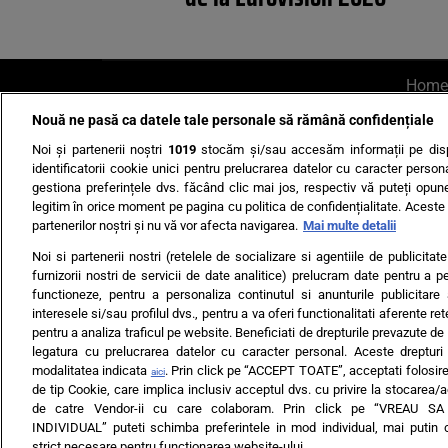
Home
Nouă ne pasă ca datele tale personale să rămână confidențiale
AI UN PONT?
Scrie-ne p
Noi și partenerii noștri
1019
stocăm și/sau accesăm informații pe disp
identificatorii cookie unici pentru prelucrarea datelor cu caracter person
gestiona preferințele dvs. făcând clic mai jos, respectiv vă puteți opune 
legitim în orice moment pe pagina cu politica de confidențialitate. Aceste a
partenerilor noștri și nu vă vor afecta navigarea.
Mai multe detalii
Noi si partenerii nostri (retelele de socializare si agentiile de publicita
Ultimele s
furnizorii nostri de servicii de date analitice) prelucram date pentru a p
functioneze, pentru a personaliza continutul si anunturile publicitare
Echipa editorială
Termeni si
interesele si/sau profilul dvs., pentru a va oferi functionalitati aferente ret
pentru a analiza traficul pe website. Beneficiati de drepturile prevazute de
legatura cu prelucrarea datelor cu caracter personal. Aceste drepturi 
modalitatea indicata
. Prin click pe “ACCEPT TOATE”, acceptati folosire
aici
de tip Cookie, care implica inclusiv acceptul dvs. cu privire la stocarea/
de catre Vendor-ii cu care colaboram. Prin click pe “VREAU S
INDIVIDUAL” puteti schimba preferintele in mod individual, mai putin 
ARC MEDIA PUBLISH
strict necesare pentru functionarea website-ului.