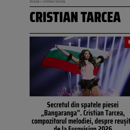
Acasă
»
cristian tarcea
CRISTIAN TARCEA
Secretul din spatele piesei
„Bangaranga”. Cristian Tarcea,
compozitorul melodiei, despre reuși
de la Eurovision 2026