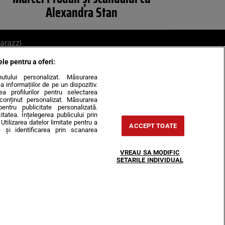
Alexandra Stan
arazzi
ele pentru a oferi:
ite mail la pont@cancan.ro
inutului personalizat. Măsurarea
informațiilor de pe un dispozitiv.
rea profilurilor pentru selectarea
e conținut personalizat. Măsurarea
pentru publicitate personalizată.
itatea. Înțelegerea publicului prin
Utilizarea datelor limitate pentru a
ACCEPT TOATE
 și identificarea prin scanarea
Horoscop
VREAU SA MODIFIC
-urile
Despre noi
Contact
SETARILE INDIVIDUAL
31407, CIF: RO35451445