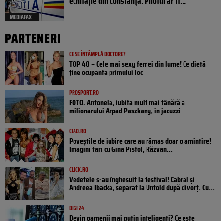
echitație din Constanța. Pilotul ar fi...
MEDIAFAX
PARTENERI
CE SE ÎNTÂMPLĂ DOCTORE?
TOP 40 – Cele mai sexy femei din lume! Ce dietă
ține ocupanta primului loc
PROSPORT.RO
FOTO. Antonela, iubita mult mai tânără a
milionarului Arpad Paszkany, în jacuzzi
CIAO.RO
Poveştile de iubire care au rămas doar o amintire!
Imagini tari cu Gina Pistol, Răzvan...
CLICK.RO
Vedetele s-au înghesuit la festival! Cabral și
Andreea Ibacka, separat la Untold după divorț. Cu...
DIGI 24
Devin oamenii mai puțin inteligenți? Ce este