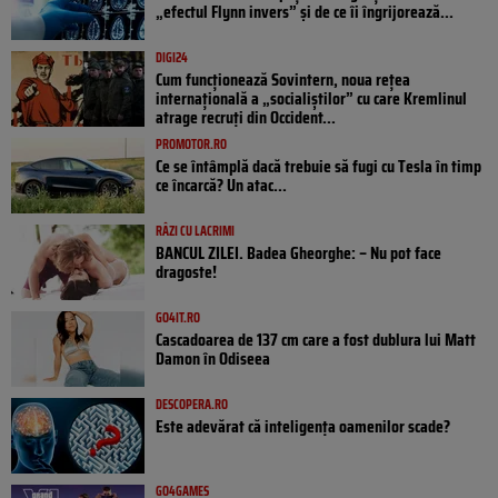
„efectul Flynn invers” și de ce îi îngrijorează...
DIGI24
Cum funcționează Sovintern, noua rețea
internațională a „socialiștilor” cu care Kremlinul
atrage recruți din Occident...
PROMOTOR.RO
Ce se întâmplă dacă trebuie să fugi cu Tesla în timp
ce încarcă? Un atac...
RÂZI CU LACRIMI
BANCUL ZILEI. Badea Gheorghe: – Nu pot face
dragoste!
GO4IT.RO
Cascadoarea de 137 cm care a fost dublura lui Matt
Damon în Odiseea
DESCOPERA.RO
Este adevărat că inteligența oamenilor scade?
GO4GAMES