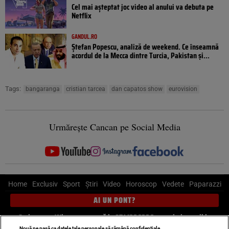
Cel mai așteptat joc video al anului va debuta pe
Netflix
GANDUL.RO
Ștefan Popescu, analiză de weekend. Ce înseamnă
acordul de la Mecca dintre Turcia, Pakistan şi...
Tags:
bangaranga
cristian tarcea
dan capatos show
eurovision
Urmărește Cancan pe Social Media
Home
Exclusiv
Sport
Știri
Video
Horoscop
Vedete
Paparazzi
AI UN PONT?
Scrie-ne pe Whatsapp
, sună la 0741226226 sau trimite mail la
Nouă ne pasă ca datele tale personale să rămână confidențiale