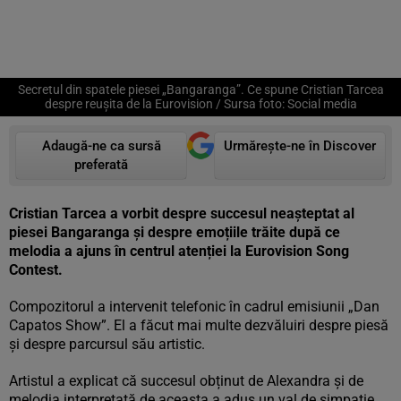
Secretul din spatele piesei „Bangaranga”. Ce spune Cristian Tarcea
despre reușita de la Eurovision / Sursa foto: Social media
Adaugă-ne ca sursă
Urmărește-ne în Discover
preferată
Cristian Tarcea a vorbit despre succesul neașteptat al
piesei Bangaranga și despre emoțiile trăite după ce
melodia a ajuns în centrul atenției la Eurovision Song
Contest.
Compozitorul a intervenit telefonic în cadrul emisiunii „Dan
Capatos Show”. El a făcut mai multe dezvăluiri despre piesă
și despre parcursul său artistic.
Artistul a explicat că succesul obținut de Alexandra și de
melodia interpretată de aceasta a adus un val de simpatie