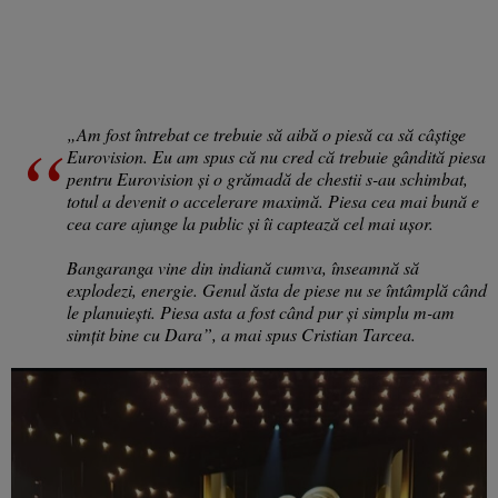
„Am fost întrebat ce trebuie să aibă o piesă ca să câștige
Eurovision. Eu am spus că nu cred că trebuie gândită piesa
pentru Eurovision și o grămadă de chestii s-au schimbat,
totul a devenit o accelerare maximă. Piesa cea mai bună e
cea care ajunge la public și îi captează cel mai ușor.
Bangaranga vine din indiană cumva, înseamnă să
explodezi, energie. Genul ăsta de piese nu se întâmplă când
le planuiești. Piesa asta a fost când pur și simplu m-am
simțit bine cu Dara”, a mai spus Cristian Tarcea.