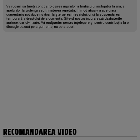
Vă rugăm să țineți cont că folosirea injuriilor, a limbajului instigator la ură, a
apelurilor la violență sau trimiterea repetată, în mod abuziv, a aceluiași
comentariu pot duce nu doar la ștergerea mesajului, ci și la suspendarea
temporară a dreptului de a comenta. Site-ul nostru încurajează dezbaterile
aprinse, dar civilizate. Vă mulțumim pentru înțelegere și pentru contribuția la o
discuție bazată pe argumente, nu pe atacuri.
RECOMANDAREA VIDEO