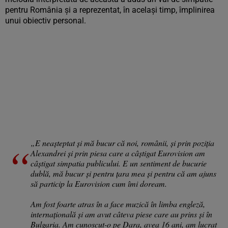
pentru România și a reprezentat, în același timp, împlinirea
unui obiectiv personal.
„E neașteptat și mă bucur că noi, românii, și prin poziția
Alexandrei și prin piesa care a câștigat Eurovision am
câștigat simpatia publicului. E un sentiment de bucurie
dublă, mă bucur și pentru țara mea și pentru că am ajuns
să particip la Eurovision cum îmi doream.
Am fost foarte atras în a face muzică în limba engleză,
internațională și am avut câteva piese care au prins și în
Bulgaria. Am cunoscut-o pe Dara, avea 16 ani, am lucrat