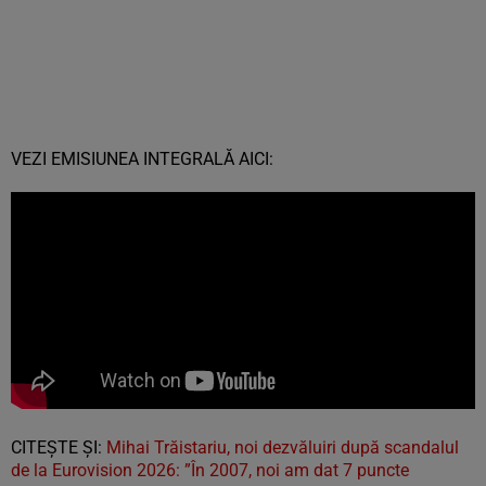
VEZI EMISIUNEA INTEGRALĂ AICI:
CITEȘTE ȘI:
Mihai Trăistariu, noi dezvăluiri după scandalul
de la Eurovision 2026: ”În 2007, noi am dat 7 puncte