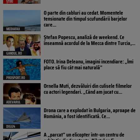
ȘTIRI
O parte din cabluri au cedat. Momentele
tensionate din timpul scufundării barjelor
care...
MEDIAFAX
Ștefan Popescu, analiză de weekend. Ce
înseamnă acordul de la Mecca dintre Turcia,...
GANDUL.RO
FOTO. Irina Deleanu, imagini incendiare: „Îmi
place să fiu cât mai naturală”
PROSPORT.RO
Ornella Muti, dezvăluiri din culisele filmelor
cu actori legendari. „Când am jucat cu...
ADEVARUL
Drona care a explodat în Bulgaria, aproape de
România, a fost identificată. Ce...
DIGI24
A „parcat” un elicopter într-un centru de