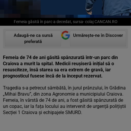
Femeia găsită în parc a decedat, sursa- colaj CANCAN.RO
Adaugă-ne ca sursă
Urmărește-ne în Discover
preferată
Femeia de 74 de ani găsită spânzurată într-un parc din
Craiova a murit la spital. Medicii reușiseră inițial să o
resusciteze, însă starea sa era extrem de gravă, iar
prognosticul fusese încă de la început rezervat.
Tragedia s-a petrecut sâmbătă, în jurul prânzului, în Grădina
„Mihai Bravu”, din zona Agronomie a municipiului Craiova.
Femeia, în vârstă de 74 de ani, a fost găsită spânzurată de
un copac, iar la fața locului au intervenit de urgență polițiștii
Secției 1 Craiova și echipajele SMURD.