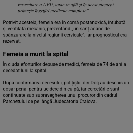
resuscitare a UPU, unde se află și în acest moment,
primește îngrijiri medicale complexe”
Potrivit acesteia, femeia era în comă postanoxică, intubată
și ventilată mecanic, prezentând „un șanț adânc de
spânzurare la nivelul regiunii cervicale”, iar prognosticul era
rezervat.
Femeia a murit la spital
În ciuda eforturilor depuse de medici, femeia de 74 de ani a
decedat luni la spital.
După confirmarea decesului, polițiștiii din Dolj au deschis un
dosar penal pentru ucidere din culpă, iar cercetările sunt
continuate sub supravegherea unui procuror din cadrul
Parchetului de pe lângă Judecătoria Craiova.