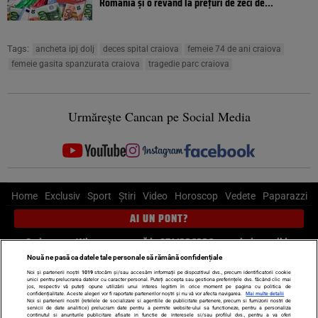
România și o revând la prețuri de zeci de...
Tags:
ancheta ipj dolj
deces spital craiova
femeie 74 de ani craiova
femeie gasita spanzurata craiova
tragedie parc craiova
Urmărește Cancan pe Social Media
Home
Exclusiv
Sport
Știri
Video
Horoscop
Vedete
Paparazzi
AI UN PONT?
Scrie-ne pe Whatsapp
, sună la 0741226226 sau trimite mail la
pont@cancan.ro
Nouă ne pasă ca datele tale personale să rămână confidențiale
Noi și partenerii noștri
1019
stocăm și/sau accesăm informații pe dispozitivul dvs., precum identificatorii cookie
unici pentru prelucrarea datelor cu caracter personal. Puteți accepta sau gestiona preferințele dvs. făcând clic mai
Știri interne
Știri externe
Politică
jos, respectiv vă puteți opune utilizării unui interes legitim în orice moment pe pagina cu politica de
confidențialitate. Aceste alegeri vor fi raportate partenerilor noștri și nu vă vor afecta navigarea.
Mai multe detalii
Noi si partenerii nostri (retelele de socializare si agentiile de publicitate partenere, precum si furnizorii nostri de
servicii de date analitice) prelucram date pentru a permite website-ului sa functioneze, pentru a personaliza
Ultimele stiri
Diete
Insula Iubirii
Dictionar de vise
LIFE STYLE
continutul si anunturile publicitare afisate in functie de interesele si/sau profilul dvs., pentru a va oferi