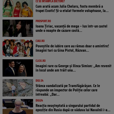
CE SE ÎNTÂMPLĂ DOCTORE?
Cum arată acum Julia Chelaru, fosta membră a
trupei Exotic! Și-a etalat formele voluptoase, la...
PROSPORT.RO
Ioana Țiriac, vacanță de mega – lux într-un castel
unde o noapte de cazare costă...
CIAO.RO
Poveştile de iubire care au rămas doar o amintire!
Imagini tari cu Gina Pistol, Răzvan...
CLICK.RO
Imagini rare cu George și Ilinca Simion: „Am revenit
în locul unde am trăit una...
DIGI 24
Stânca vandalizată pe Transfăgărășan. Ce le
răspunde un inspector de Poliție celor care
întreabă: „Dar...
DIGI24
Reacția neașteptată a singurului partidul de
opoziţie din Rusia după ce văduva lui Navalnîi i-a...