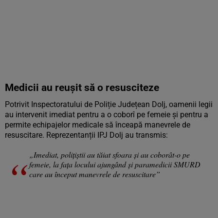
Medicii au reușit să o resusciteze
Potrivit Inspectoratului de Poliție Județean Dolj, oamenii legii
au intervenit imediat pentru a o coborî pe femeie și pentru a
permite echipajelor medicale să înceapă manevrele de
resuscitare. Reprezentanții IPJ Dolj au transmis:
„Imediat, polițiștii au tăiat sfoara și au coborât-o pe
femeie, la fața locului ajungând și paramedicii SMURD
care au început manevrele de resuscitare”