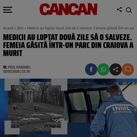
Acasă
»
Știri
»
Medicii au luptat două zile să o salveze. Femeia găsită într-un par
MEDICII AU LUPTAT DOUĂ ZILE SĂ O SALVEZE.
FEMEIA GĂSITĂ ÎNTR-UN PARC DIN CRAIOVA A
MURIT
DE:
PAUL HANGERLI
18/05/2026 | 23:30