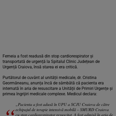
Femeia a fost readusă din stop cardiorespirator și
transportată de urgență la Spitalul Clinic Județean de
Urgență Craiova, însă starea ei era critică.
Purtătorul de cuvânt al unității medicale, dr. Cristina
Geormăneanu, anunța încă de sâmbătă că pacienta era
internată în aria de resuscitare a Unității de Primiri Urgențe și
primea îngrijiri medicale complexe. Medicul declara:
„Pacienta a fost adusă în UPU a SCJU Craiova de către
echipajul de terapie intensivă mobilă – SMURD Craiova
cu stop cardiorespirator resuscitat. A fost admisă în aria de