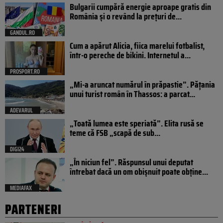
Bulgarii cumpără energie aproape gratis din
România și o revând la prețuri de...
GANDUL.RO
Cum a apărut Alicia, fiica marelui fotbalist,
într-o pereche de bikini. Internetul a...
PROSPORT.RO
„Mi-a aruncat numărul în prăpastie”. Pățania
unui turist român în Thassos: a parcat...
ADEVARUL
„Toată lumea este speriată”. Elita rusă se
teme că FSB „scapă de sub...
DIGI24
„În niciun fel”. Răspunsul unui deputat
întrebat dacă un om obișnuit poate obține...
MEDIAFAX
PARTENERI