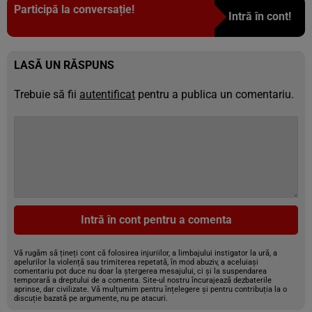
Participă la conversație!
Intră în cont!
LASĂ UN RĂSPUNS
Trebuie să fii
autentificat
pentru a publica un comentariu.
Intră în cont pentru a comenta
Vă rugăm să țineți cont că folosirea injuriilor, a limbajului instigator la ură, a
apelurilor la violență sau trimiterea repetată, în mod abuziv, a aceluiași
comentariu pot duce nu doar la ștergerea mesajului, ci și la suspendarea
temporară a dreptului de a comenta. Site-ul nostru încurajează dezbaterile
aprinse, dar civilizate. Vă mulțumim pentru înțelegere și pentru contribuția la o
discuție bazată pe argumente, nu pe atacuri.