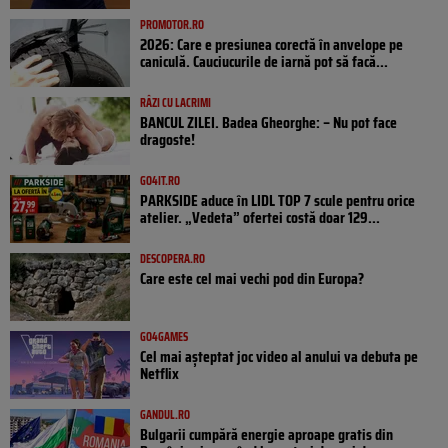
PROMOTOR.RO
2026: Care e presiunea corectă în anvelope pe
caniculă. Cauciucurile de iarnă pot să facă...
RÂZI CU LACRIMI
BANCUL ZILEI. Badea Gheorghe: – Nu pot face
dragoste!
GO4IT.RO
PARKSIDE aduce în LIDL TOP 7 scule pentru orice
atelier. „Vedeta” ofertei costă doar 129...
DESCOPERA.RO
Care este cel mai vechi pod din Europa?
GO4GAMES
Cel mai așteptat joc video al anului va debuta pe
Netflix
GANDUL.RO
Bulgarii cumpără energie aproape gratis din