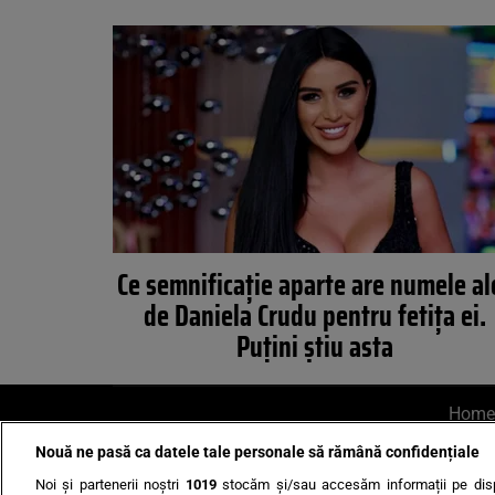
Ce semnificație aparte are numele al
de Daniela Crudu pentru fetița ei.
Puțini știu asta
Home
Nouă ne pasă ca datele tale personale să rămână confidențiale
AI UN PONT?
Scrie-ne p
Noi și partenerii noștri
1019
stocăm și/sau accesăm informații pe disp