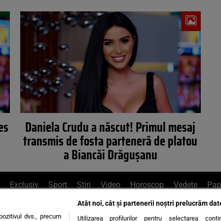
es
Daniela Crudu a născut! Primul mesaj
transmis de fosta parteneră de platou
a Biancăi Drăgușanu
Exclusiv
Sport
Știri
Video
Horoscop
Vedete
Pap
Atât noi, cât și partenerii noștri prelucrăm dat
e Whatsapp
, sună la 0741226226 sau trim
ozitivul dvs., precum
Utilizarea profilurilor pentru selectarea conț