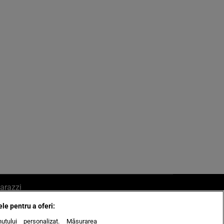
arazzi
ele pentru a oferi:
ite mail la pont@cancan.ro
inutului personalizat. Măsurarea