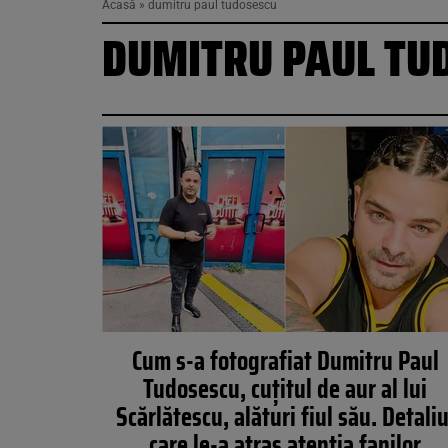
Acasă
»
dumitru paul tudosescu
DUMITRU PAUL TU
Cum s-a fotografiat Dumitru Paul
Tudosescu, cuțitul de aur al lui
Scărlătescu, alături fiul său. Detaliu
care le-a atras atenția fanilor