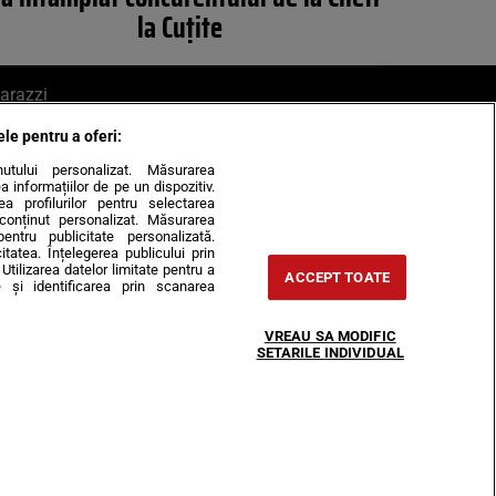
la Cuțite
arazzi
ele pentru a oferi:
ite mail la pont@cancan.ro
inutului personalizat. Măsurarea
informațiilor de pe un dispozitiv.
rea profilurilor pentru selectarea
e conținut personalizat. Măsurarea
pentru publicitate personalizată.
itatea. Înțelegerea publicului prin
Utilizarea datelor limitate pentru a
ACCEPT TOATE
 și identificarea prin scanarea
Horoscop
VREAU SA MODIFIC
-urile
Despre noi
Contact
SETARILE INDIVIDUAL
31407, CIF: RO35451445