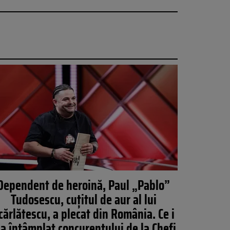
Dependent de heroină, Paul „Pablo”
Tudosescu, cuțitul de aur al lui
cărlătescu, a plecat din România. Ce i
-a întâmplat concurentului de la Chefi