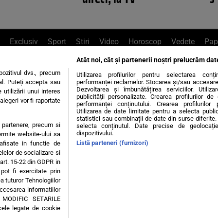
Exclusiv
Sport
Știri
Video
Horoscop
Vedete
Pap
Atât noi, cât și partenerii noștri prelucrăm dat
e Whatsapp
, sună la 0741226226 sau trim
ozitivul dvs., precum
Utilizarea profilurilor pentru selectarea conț
al. Puteți accepta sau
performanței reclamelor. Stocarea și/sau accesarea 
Dezvoltarea și îmbunătățirea serviciilor. Utiliza
utilizării unui interes
publicității personalizate. Crearea profilurilor d
legeri vor fi raportate
Știri interne
Știri externe
Politică
performanței conținutului. Crearea profilurilor 
Utilizarea de date limitate pentru a selecta public
statistici sau combinații de date din surse diferite. 
te partenere, precum si
selecta conținutul. Date precise de geolocație
tiri
Diete
Insula Iubirii
Dictionar de vise
LIFE STYLE
dispozitivului.
ermite website-ului sa
Listă parteneri (furnizori)
 afisate in functie de
 condiții
Politica de confidențialitate
Politica privind Cookie
elelor de socializare si
 art. 15-22 din GDPR in
pot fi exercitate prin
Modifică Setările
a tuturor Tehnologiilor
accesarea informatiilor
A MODIFIC SETARILE
© 2026 - Toate drepturile rezervate
cele legate de cookie
ING SRL, Adresa: București, Sos Fabrica de Glucoză, nr. 21, parter, sector 2, J20160006