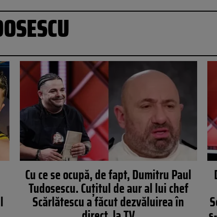
DOSESCU
Cu ce se ocupă, de fapt, Dumitru Paul
Tudosescu. Cuțitul de aur al lui chef
l
Scărlătescu a făcut dezvăluirea în
S
direct, la TV
s