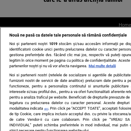
Home
Nouă ne pasă ca datele tale personale să rămână confidențiale
AI UN PONT?
Scrie-ne p
Noi și partenerii noștri
1019
stocăm și/sau accesăm informații pe disp
identificatorii cookie unici pentru prelucrarea datelor cu caracter person
gestiona preferințele dvs. făcând clic mai jos, respectiv vă puteți opune 
legitim în orice moment pe pagina cu politica de confidențialitate. Aceste a
partenerilor noștri și nu vă vor afecta navigarea.
Mai multe detalii
Noi si partenerii nostri (retelele de socializare si agentiile de publicita
Ultimele s
furnizorii nostri de servicii de date analitice) prelucram date pentru a p
functioneze, pentru a personaliza continutul si anunturile publicitare
Echipa editorială
Termeni si
interesele si/sau profilul dvs., pentru a va oferi functionalitati aferente ret
pentru a analiza traficul pe website. Beneficiati de drepturile prevazute de
legatura cu prelucrarea datelor cu caracter personal. Aceste drepturi 
modalitatea indicata
. Prin click pe “ACCEPT TOATE”, acceptati folosire
aici
de tip Cookie, care implica inclusiv acceptul dvs. cu privire la stocarea/
de catre Vendor-ii cu care colaboram. Prin click pe “VREAU S
INDIVIDUAL” puteti schimba preferintele in mod individual, mai putin 
ARC MEDIA PUBLISH
strict necesare pentru functionarea website-ului.