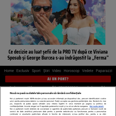
Ce decizie au luat șefii de la PRO TV după ce Viviana
Sposub și George Burcea s-au îndrăgostit la „Ferma”
Home
Exclusiv
Sport
Știri
Video
Horoscop
Vedete
Paparazzi
AI UN PONT?
Scrie-ne pe Whatsapp
, sună la 0741226226 sau trimite mail la
pont@cancan.ro
Nouă ne pasă ca datele tale personale să rămână confidențiale
Noi și partenerii noștri
1019
stocăm și/sau accesăm informații pe dispozitivul dvs., precum identificatorii cookie
unici pentru prelucrarea datelor cu caracter personal. Puteți accepta sau gestiona preferințele dvs. făcând clic mai
Știri interne
Știri externe
Politică
jos, respectiv vă puteți opune utilizării unui interes legitim în orice moment pe pagina cu politica de
confidențialitate. Aceste alegeri vor fi raportate partenerilor noștri și nu vă vor afecta navigarea.
Mai multe detalii
Noi si partenerii nostri (retelele de socializare si agentiile de publicitate partenere, precum si furnizorii nostri de
servicii de date analitice) prelucram date pentru a permite website-ului sa functioneze, pentru a personaliza
Ultimele stiri
Diete
Insula Iubirii
Dictionar de vise
LIFE STYLE
continutul si anunturile publicitare afisate in functie de interesele si/sau profilul dvs., pentru a va oferi