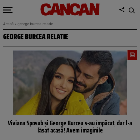
Acasă
»
george burcea relatie
GEORGE BURCEA RELATIE
Viviana Sposub și George Burcea s-au împăcat, dar l-a
lăsat acasă! Avem imaginile