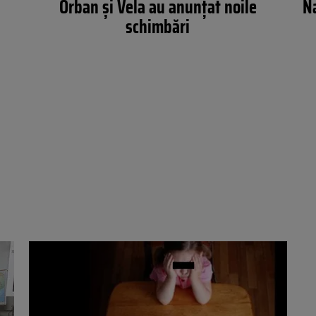
Orban și Vela au anunțat noile
Na
schimbări