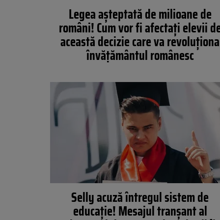
Legea aşteptată de milioane de
români! Cum vor fi afectaţi elevii d
această decizie care va revoluţiona
învăţământul românesc
Selly acuză întregul sistem de
educație! Mesajul tranșant al