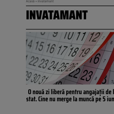
Acasă
»
invatamant
INVATAMANT
O nouă zi liberă pentru angajații de 
stat. Cine nu merge la muncă pe 5 iu