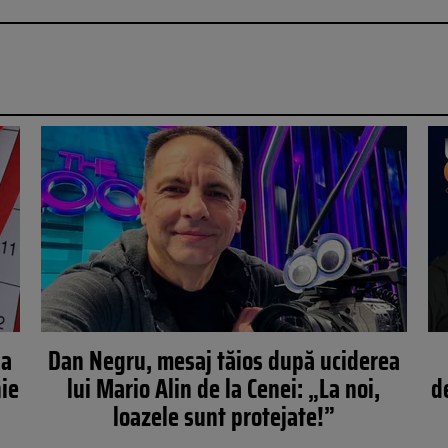
la
Dan Negru, mesaj tăios după uciderea
nie
lui Mario Alin de la Cenei: „La noi,
d
loazele sunt protejate!”