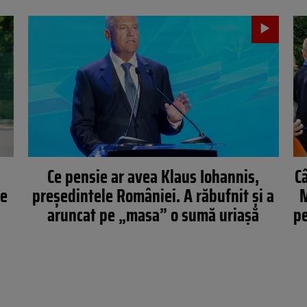
Ce pensie ar avea Klaus Iohannis,
C
de
președintele României. A răbufnit și a
M
aruncat pe „masa” o sumă uriașă
pe