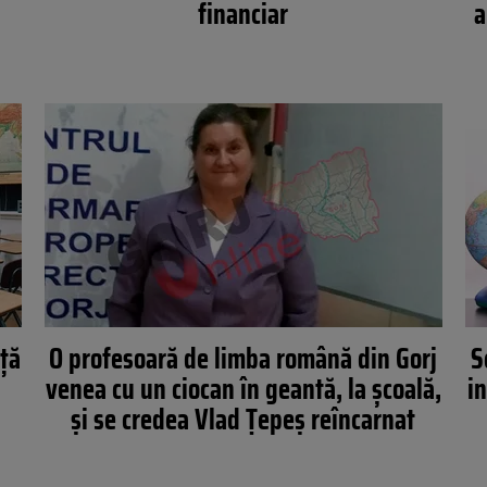
financiar
a
ță
O profesoară de limba română din Gorj
S
venea cu un ciocan în geantă, la școală,
i
și se credea Vlad Ţepeș reîncarnat