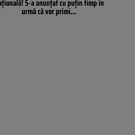
ţională! S-a anunţat cu puţin timp în
urmă că vor primi…