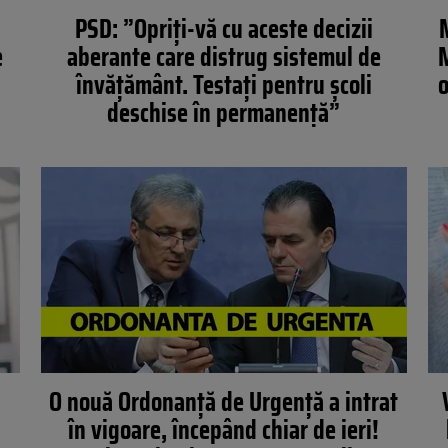
PSD: ”Opriţi-vă cu aceste decizii
e
aberante care distrug sistemul de
M
învăţământ. Testaţi pentru şcoli
o
deschise în permanenţă”
O nouă Ordonanță de Urgență a intrat
în vigoare, începând chiar de ieri!