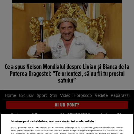
Ce a spus Nelson Mondialul despre Livian și Bianca de la
Puterea Dragostei: ”Te orientezi, să nu fii tu prostul
satului”
Home
Exclusiv
Sport
Știri
Video
Horoscop
Vedete
Paparazzi
AI UN PONT?
Scrie-ne pe Whatsapp
, sună la 0741226226 sau trimite mail la
pont@cancan.ro
Nouă ne pasă ca datele tale personale să rămână confidențiale
Noi și partenerii noștri
1017
stocăm și/sau accesăm informații pe dispozitivul dvs., precum identificatorii cookie
unici pentru prelucrarea datelor cu caracter personal. Puteți accepta sau gestiona preferințele dvs. făcând clic mai
jos, respectiv vă puteți opune utilizării unui interes legitim în orice moment pe pagina cu politica de